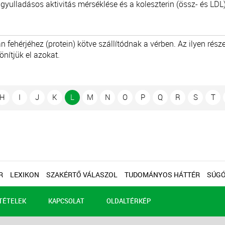
 gyulladásos aktivitás mérséklése és a koleszterin (össz- és LDL
ban fehérjéhez (protein) kötve szállítódnak a vérben. Az ilyen ré
nítjük el azokat.
H
I
J
K
L
M
N
O
P
Q
R
S
T
R
LEXIKON
SZAKÉRTŐ VÁLASZOL
TUDOMÁNYOS HÁTTÉR
SÚG
TÉTELEK
KAPCSOLAT
OLDALTÉRKÉP