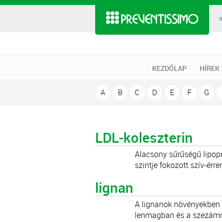
KEZDŐLAP
HÍREK
A
B
C
D
E
F
G
LDL-koleszterin
Alacsony sűrűségű lipopr
szintje fokozott szív-érre
lignan
A lignanok növényekben t
lenmagban és a szezámma