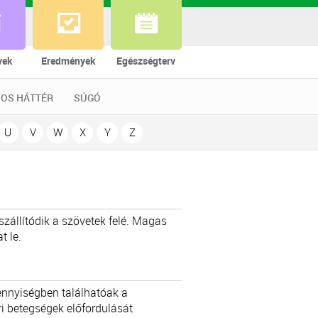
vek
Eredmények
Egészségterv
OS HÁTTÉR
SÚGÓ
U
V
W
X
Y
Z
szállítódik a szövetek felé. Magas
t le.
ennyiségben találhatóak a
i betegségek előfordulását