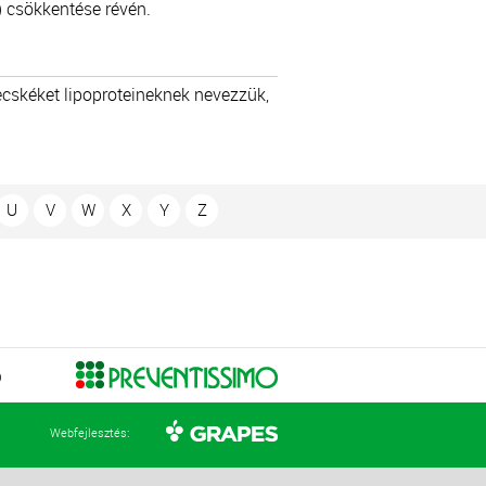
) csökkentése révén.
szecskéket lipoproteineknek nevezzük,
U
V
W
X
Y
Z
Ó
Webfejlesztés: