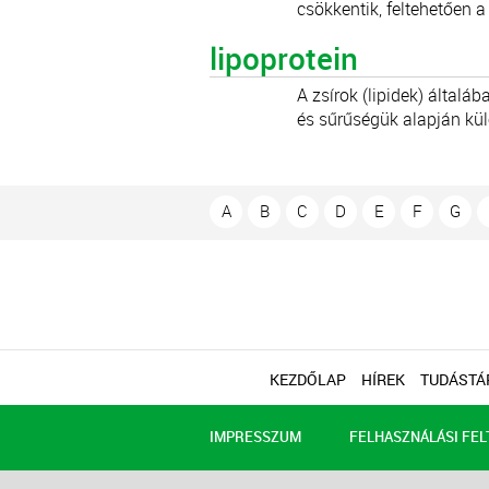
csökkentik, feltehetően a
lipoprotein
A zsírok (lipidek) általá
és sűrűségük alapján külö
A
B
C
D
E
F
G
KEZDŐLAP
HÍREK
TUDÁSTÁ
IMPRESSZUM
FELHASZNÁLÁSI FEL