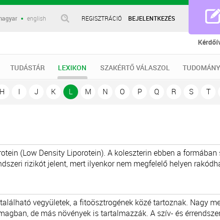
magyar
english
REGISZTRÁCIÓ
BEJELENTKEZÉS
Kérdőí
TUDÁSTÁR
LEXIKON
SZAKÉRTŐ VÁLASZOL
TUDOMÁNY
H
I
J
K
L
M
N
O
P
Q
R
S
T
otein (Low Density Liporotein). A koleszterin ebben a formában 
ndszeri rizikót jelent, mert ilyenkor nem megfelelő helyen rakódha
alálható vegyületek, a fitoösztrogének közé tartoznak. Nagy m
gban, de más növények is tartalmazzák. A szív- és érrendszer