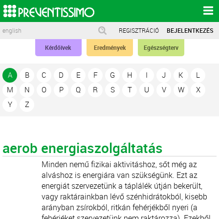
english
REGISZTRÁCIÓ
BEJELENTKEZÉS
Kérdőívek
Eredmények
Egészségterv
A
B
C
D
E
F
G
H
I
J
K
L
M
N
O
P
Q
R
S
T
U
V
W
X
Y
Z
aerob energiaszolgáltatás
Minden nemű fizikai aktivitáshoz, sőt még az
alváshoz is energiára van szükségünk. Ezt az
energiát szervezetünk a táplálék útján bekerült,
vagy raktárainkban lévő szénhidrátokból, kisebb
arányban zsírokból, ritkán fehérjékből nyeri (a
fehérjéket szervezetünk nem raktározza). Ezekből