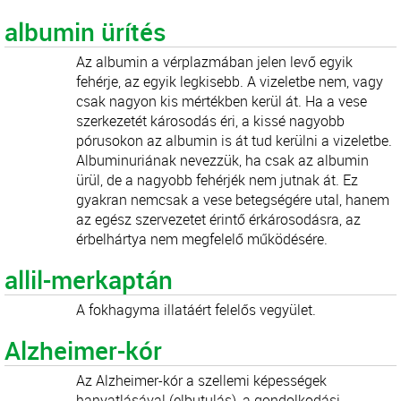
albumin ürítés
Az albumin a vérplazmában jelen levő egyik
fehérje, az egyik legkisebb. A vizeletbe nem, vagy
csak nagyon kis mértékben kerül át. Ha a vese
szerkezetét károsodás éri, a kissé nagyobb
pórusokon az albumin is át tud kerülni a vizeletbe.
Albuminuriának nevezzük, ha csak az albumin
ürül, de a nagyobb fehérjék nem jutnak át. Ez
gyakran nemcsak a vese betegségére utal, hanem
az egész szervezetet érintő érkárosodásra, az
érbelhártya nem megfelelő működésére.
allil-merkaptán
A fokhagyma illatáért felelős vegyület.
Alzheimer-kór
Az Alzheimer-kór a szellemi képességek
hanyatlásával (elbutulás), a gondolkodási