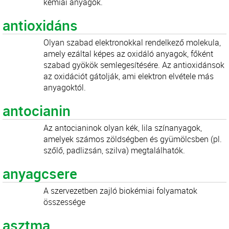
kémiai anyagok.
antioxidáns
Olyan szabad elektronokkal rendelkező molekula,
amely ezáltal képes az oxidáló anyagok, főként
szabad gyökök semlegesítésére. Az antioxidánsok
az oxidációt gátolják, ami elektron elvétele más
anyagoktól.
antocianin
Az antocianinok olyan kék, lila színanyagok,
amelyek számos zöldségben és gyümölcsben (pl.
szőlő, padlizsán, szilva) megtalálhatók.
anyagcsere
A szervezetben zajló biokémiai folyamatok
összessége
asztma