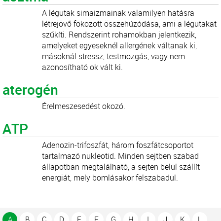
A légutak simaizmainak valamilyen hatásra
létrejövő fokozott összehúzódása, ami a légutakat
szűkíti. Rendszerint rohamokban jelentkezik,
amelyeket egyeseknél allergének váltanak ki,
másoknál stressz, testmozgás, vagy nem
azonosítható ok vált ki.
aterogén
Érelmeszesedést okozó.
ATP
Adenozin-trifoszfát, három foszfátcsoportot
tartalmazó nukleotid. Minden sejtben szabad
állapotban megtalálható, a sejten belül szállít
energiát, mely bomlásakor felszabadul.
A
B
C
D
E
F
G
H
I
J
K
L