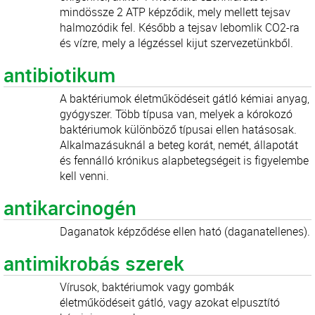
mindössze 2 ATP képződik, mely mellett tejsav
halmozódik fel. Később a tejsav lebomlik CO2-ra
és vízre, mely a légzéssel kijut szervezetünkből.
antibiotikum
A baktériumok életműködéseit gátló kémiai anyag,
gyógyszer. Több típusa van, melyek a kórokozó
baktériumok különböző típusai ellen hatásosak.
Alkalmazásuknál a beteg korát, nemét, állapotát
és fennálló krónikus alapbetegségeit is figyelembe
kell venni.
antikarcinogén
Daganatok képződése ellen ható (daganatellenes).
antimikrobás szerek
Vírusok, baktériumok vagy gombák
életműködéseit gátló, vagy azokat elpusztító