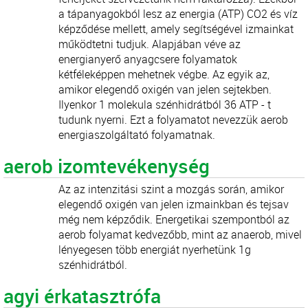
a tápanyagokból lesz az energia (ATP) CO2 és víz
képződése mellett, amely segítségével izmainkat
működtetni tudjuk. Alapjában véve az
energianyerő anyagcsere folyamatok
kétféleképpen mehetnek végbe. Az egyik az,
amikor elegendő oxigén van jelen sejtekben.
Ilyenkor 1 molekula szénhidrátból 36 ATP - t
tudunk nyerni. Ezt a folyamatot nevezzük aerob
energiaszolgáltató folyamatnak.
aerob izomtevékenység
Az az intenzitási szint a mozgás során, amikor
elegendő oxigén van jelen izmainkban és tejsav
még nem képződik. Energetikai szempontból az
aerob folyamat kedvezőbb, mint az anaerob, mivel
lényegesen több energiát nyerhetünk 1g
szénhidrátból.
agyi érkatasztrófa