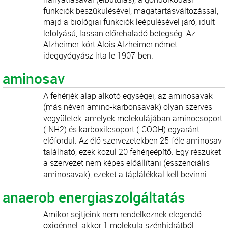
funkciók beszűkülésével, magatartásváltozással,
majd a biológiai funkciók leépülésével járó, idült
lefolyású, lassan előrehaladó betegség. Az
Alzheimer-kórt Alois Alzheimer német
ideggyógyász írta le 1907-ben.
aminosav
A fehérjék alap alkotó egységei, az aminosavak
(más néven amino-karbonsavak) olyan szerves
vegyületek, amelyek molekulájában aminocsoport
(-NH2) és karboxilcsoport (-COOH) egyaránt
előfordul. Az élő szervezetekben 25-féle aminosav
található, ezek közül 20 fehérjeépítő. Egy részüket
a szervezet nem képes előállítani (esszenciális
aminosavak), ezeket a táplálékkal kell bevinni.
anaerob energiaszolgáltatás
Amikor sejtjeink nem rendelkeznek elegendő
oxigénnel, akkor 1 molekula szénhidrátból