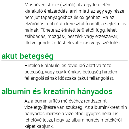
Másnéven stroke (sztrók). Az agy területén
kialakuló érelzáródás, ami miatt az agy egy része
nem jut tápanyagokhoz és oxigénhez. Ha az
elzáródás több órán keresztül fennáll, a sejtek el is
halnak. Tünete az érintett területtől függ, lehet
zsibbadás, mozgás-, beszéd- vagy érzészavar,
illetve gondolkodásbeli változás vagy szédülés.
akut betegség
Hirtelen kialakuló, és rövid idő alatt változó
betegség, vagy egy krónikus betegség hirtelen
fellángolásának időszaka (akut fellángolás).
albumin és kreatinin hányados
Az albumin ürítés méréséhez rendszerint
vizeletgyűjtésre van szükség. Az albumin/kreatinin
hányados mérése a vizeletből gyűjtés nélkül is
lehetővé teszi, hogy az albuminürítés mértékéről
képet kapjunk.