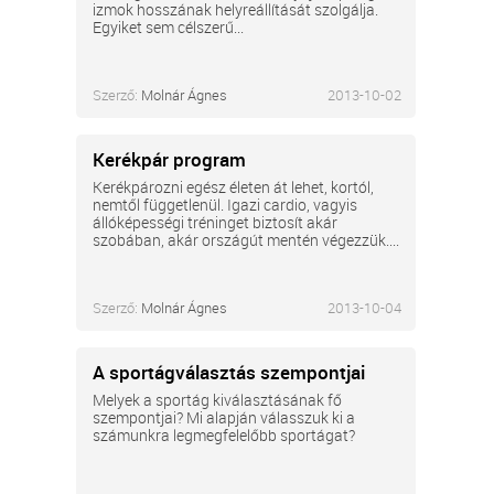
izmok hosszának helyreállítását szolgálja.
Egyiket sem célszerű...
Szerző:
Molnár Ágnes
2013-10-02
Kerékpár program
Kerékpározni egész életen át lehet, kortól,
nemtől függetlenül. Igazi cardio, vagyis
állóképességi tréninget biztosít akár
szobában, akár országút mentén végezzük....
Szerző:
Molnár Ágnes
2013-10-04
A sportágválasztás szempontjai
Melyek a sportág kiválasztásának fő
szempontjai? Mi alapján válasszuk ki a
számunkra legmegfelelőbb sportágat?