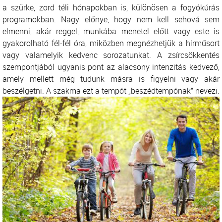
a szürke, zord téli hónapokban is, különösen a fogyókúrás
programokban. Nagy előnye, hogy nem kell sehová sem
elmenni, akár reggel, munkába menetel előtt vagy este is
gyakorolható fél-fél óra, miközben megnézhetjük a hírműsort
vagy valamelyik kedvenc sorozatunkat. A zsírcsökkentés
szempontjából ugyanis pont az alacsony intenzitás kedvező,
amely mellett még tudunk másra is figyelni vagy akár
beszélgetni. A szakma ezt a tempót „beszédtempónak” nevezi.