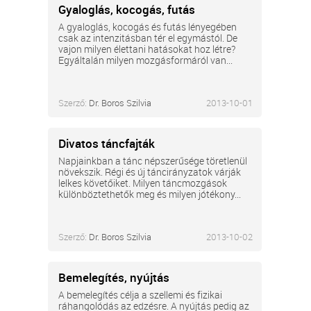
Gyaloglás, kocogás, futás
A gyaloglás, kocogás és futás lényegében
csak az intenzitásban tér el egymástól. De
vajon milyen élettani hatásokat hoz létre?
Egyáltalán milyen mozgásformáról van...
Szerző:
Dr. Boros Szilvia
2013-10-01
Divatos táncfajták
Napjainkban a tánc népszerűsége töretlenül
növekszik. Régi és új táncirányzatok várják
lelkes követőiket. Milyen táncmozgások
különböztethetők meg és milyen jótékony...
Szerző:
Dr. Boros Szilvia
2013-10-02
Bemelegítés, nyújtás
A bemelegítés célja a szellemi és fizikai
ráhangolódás az edzésre. A nyújtás pedig az