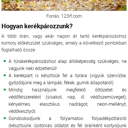
Forrás: 123rf.com
Hogyan kerékpározzunk?
A több órán, vagy akár napon át tartó kerékpározáshoz
komoly előkészület szükséges, amely a következő pontokban
foglalható össze:
A túrakerékpározáshoz alap állóképesség szükséges, ne
vágjunk neki edzetlenül!
A kerékpárt is készítsük fel a túrára (vigyük szervízbe,
győződjünk meg a lámpák, fékek, gumik állapotáról)
Mindig használjunk megfelelő öltözetet és
védőfelszerelést (sisakot, nap, ill. védőszemüveget),
kényelmes, elasztikus nadrágot, neon-mellényt,
védőkesztyűt.
Gondoskodjunk a folyamatos folyadékpótlásról
(készítsünk izotóniás oldatot és fél óránként kortyoljunk