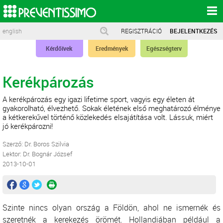
english
REGISZTRÁCIÓ
BEJELENTKEZÉS
Kérdőívek
Eredmények
Egészségterv
Kerékpározás
A kerékpározás egy igazi lifetime sport, vagyis egy életen át
gyakorolható, élvezhető. Sokak életének első meghatározó élménye
a kétkerekűvel történő közlekedés elsajátítása volt. Lássuk, miért
jó kerékpározni!
Szerző: Dr. Boros Szilvia
Lektor: Dr. Bognár József
2013-10-01
Szinte nincs olyan ország a Földön, ahol ne ismernék és
szeretnék a kerekezés örömét. Hollandiában például a