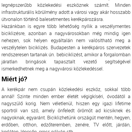
legnépszerűbb közlekedési eszköznek számít. Minden
infrastrukturális körülmény adott a városi vagy akár hosszabb
útvonalon történő balesetmentes kerékpározásra.
Hazánkban is egyre több lehetőség nyílik a veszélymentes
biciklizésre, azonban a nagyvárosokban még mindig igen
nehezen, sok helyen egyáltalán nem valósítható meg a
veszélytelen biciklizés. Budapesten a kerékpáros szervezetek
rendszeresen tartanak ún. bebiciklizést, amikor a forgalomban
járatlan bringások tapasztalt vezető segítségével
ismerkedhetnek meg a nagyvárosi közlekedéssel.
Miért jó?
A kerékpár nem csupán közlekedési eszköz, sokkal több
annál! Szinte minden ember életét végigkíséri, óvodától a
nagyszülő korig. Nem véletlenül, hiszen egy igazi lifetime
sportról van szó, amely önfeledt örömöt ad kicsiknek és
nagyoknak, egyaránt. Biciklizhetünk országút mentén, hegyen,
erdőben, otthon, edzőteremben, zenére, TV előtt, járdán,
korláton, lépcsőn, cross pályán stb.