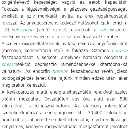
oxigénfelvevő képességet, vagyis az aerob kapacitást.
Fokozza a légzésmélységet, a gázcsere gazdaságosságát,
emellett a szív munkáját javítja, az erek rugalmasságát
fokozza. Az anyagcserére is kedvező hatásokat fejt ki: emeli a
HDL-
koleszterin
(védő) szintet, csökkenti a
vérzsír
szintet,
érzékenyíti a szervezetet a cukorszintváltozással szemben.
A szervek oxigénellátásának javítása révén az agyi funkciókat
(memória, koncentráció stb.) is fokozza. Számos
hormon
felszabadítását is serkenti, amelynek hatására oldódhat a
stressz
reakció, depresszió, rámenősebbekké, kitartóbbakká
válhatunk. Az endorfin
hormon
felszabadulás révén jóleső
boldogságérzés lehet úrrá rajtunk minden edzés után, akár
még órákon keresztül.
A kerékpározás alatti energiafelhasználás rendkívül széles
skálán mozoghat. Országúton egy óra alatt akár 800
kilokalóriát is felhasználhatunk. Az alacsony intenzitású
szobakerékpározás energiaigénye kb. 30-400 kilokalória
óránként, azonban ezt sem kell lebecsülni, mivel rendkívül jó,
kényelmes, könnyen megvalósítható mozgásformát jelenthet