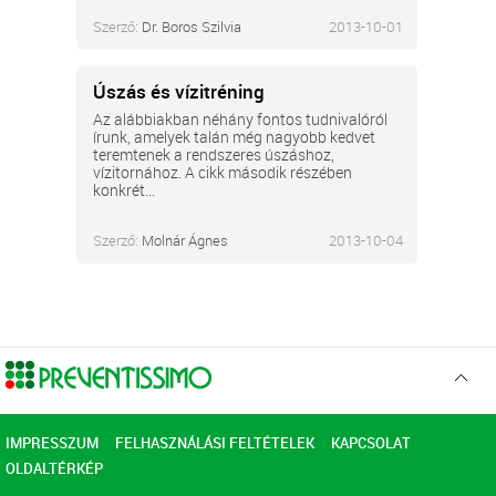
Szerző:
Dr. Boros Szilvia
2013-10-01
Úszás és vízitréning
Az alábbiakban néhány fontos tudnivalóról
írunk, amelyek talán még nagyobb kedvet
teremtenek a rendszeres úszáshoz,
vízitornához. A cikk második részében
konkrét...
Szerző:
Molnár Ágnes
2013-10-04
Ugr
az
elejér
IMPRESSZUM
FELHASZNÁLÁSI FELTÉTELEK
KAPCSOLAT
OLDALTÉRKÉP