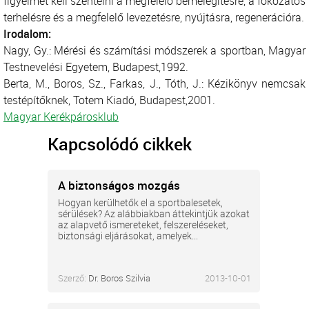
figyelmet kell szentelni a megfelelő bemelegítésre, a fokozatos
terhelésre és a megfelelő levezetésre, nyújtásra, regenerációra.
Irodalom:
Nagy, Gy.: Mérési és számítási módszerek a sportban, Magyar
Testnevelési Egyetem, Budapest,1992.
Berta, M., Boros, Sz., Farkas, J., Tóth, J.: Kézikönyv nemcsak
testépítőknek, Totem Kiadó, Budapest,2001.
Magyar Kerékpárosklub
Kapcsolódó cikkek
A biztonságos mozgás
Hogyan kerülhetők el a sportbalesetek,
sérülések? Az alábbiakban áttekintjük azokat
az alapvető ismereteket, felszereléseket,
biztonsági eljárásokat, amelyek...
Szerző:
Dr. Boros Szilvia
2013-10-01