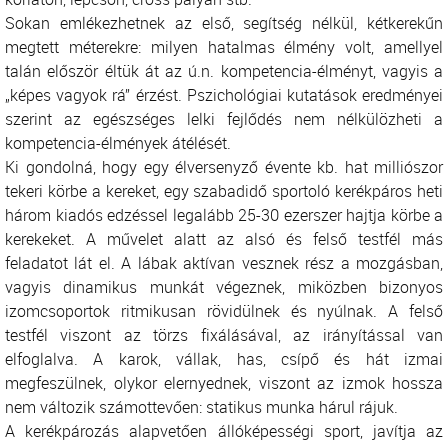
Sokan emlékezhetnek az első, segítség nélkül, kétkerekűn
megtett méterekre: milyen hatalmas élmény volt, amellyel
talán először éltük át az ú.n. kompetencia-élményt, vagyis a
„képes vagyok rá” érzést. Pszichológiai kutatások eredményei
szerint az egészséges lelki fejlődés nem nélkülözheti a
kompetencia-élmények átélését.
Ki gondolná, hogy egy élversenyző évente kb. hat milliószor
tekeri körbe a kereket, egy szabadidő sportoló kerékpáros heti
három kiadós edzéssel legalább 25-30 ezerszer hajtja körbe a
kerekeket. A művelet alatt az alsó és felső testfél más
feladatot lát el. A lábak aktívan vesznek rész a mozgásban,
vagyis dinamikus munkát végeznek, miközben bizonyos
izomcsoportok ritmikusan rövidülnek és nyúlnak. A felső
testfél viszont az törzs fixálásával, az irányítással van
elfoglalva. A karok, vállak, has, csípő és hát izmai
megfeszülnek, olykor elernyednek, viszont az izmok hossza
nem változik számottevően: statikus munka hárul rájuk.
A kerékpározás alapvetően állóképességi sport, javítja az