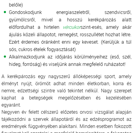
belőle)
Gondoskodjunk energiaszeletről, szendvicsről,
gyümölcsről, mivel a hosszú kerékpározás alatt
előfordulhat a hirtelen
vércukor
szint-esés, amely akár
ájulás közeli állapotot, remegést, rosszullétet hozhat létre.
Ezért érdemes óránként enni egy keveset. (Kerüljük a túl
sós, cukros ételek fogyasztását)
Alkalmazkodjunk az időjárás körülményeihez (eső, szél,
hideg, forróság) és viseljünk annak megfelelő ruházatot!
A kerékpározás egy nagyszerű állóképességi sport, amely
élményt nyújt, örömöt adhat minden életkorban, korra és
nemre, edzettségi szintre való tekintet nélkül. Nagy szerepet
kaphat a betegségek megelőzésében és kezelésében
egyaránt.
Negyven év felett célszerű előzetes orvosi vizsgálat alapján
tájékozódni a szervek állapotáról és az edzésprogramot az
eredmények függvényében alakítani. Minden esetben fokozott