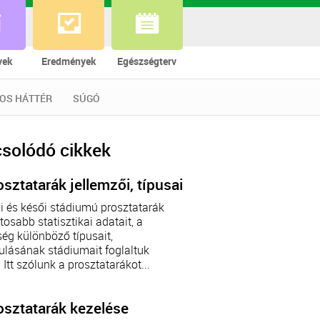
vek
Eredmények
Egészségterv
OS HÁTTÉR
SÚGÓ
solódó cikkek
osztatarák jellemzői, típusai
i és késői stádiumú prosztatarák
tosabb statisztikai adatait, a
ég különböző típusait,
ulásának stádiumait foglaltuk
 Itt szólunk a prosztatarákot...
osztatarák kezelése