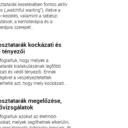
ztatarák kezelésében fontos aktív
s („watchful waiting”), illetve a
on
kezelés, valamint a sebészi
dások, a kemoterápia és a
erápia szerepét...
osztatarák kockázati és
 tényezői
foglaltuk, hogy melyek a
tatarák kialakulásának legfőbb
ati és védő tényezői. Ennek
égével a veszélyeztetettek
erhetik azt, hogy mely kockázati...
osztatarák megelőzése,
ővizsgálatok
foglaltuk azokat az életmód-
okat, melyek segíthetnek elkerülni,
 prosztatarák áldozatai legyünk. Itt