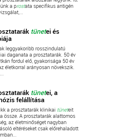
lünk a p
rost
ata specifikus antigén
izsgálat,...
osztatarák
tünet
ei és
piája
iak leggyakoribb rosszindulatú
iai daganata a prosztatarák. 50 év
ritkán fordul elő, gyakorisága 50 év
 az életkorral arányosan növekszik.
..
osztatarák
tünet
ei, a
nózis felállítása
ikk a prosztatarák klinikai
tünet
eit
ja össze. A prosztatarák alattomos
ség, az életminőséget nagyban
ásoló eltéréseket csak előrehaladott
umban...