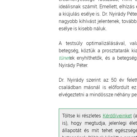
ideálisnak számít. Emellett, elhízá
a kiújulás esélye is. Dr. Nyirády Péte
nagyobb kihívást jelentenek, tovább
esélye is kisebb náluk.
A testsúly optimalizálásával, v
betegség, köztük a prosztatarák kia
tünet
ek enyhíthetők, és a betegség
Nyirády Péter.
Dr. Nyirády szerint az 50 év fele
családban másnál is előfordult ez
elvégeztetni a mindössze néhány per
Töltse ki részletes
Kérdőíveinket
(
is), hogy megtudja, jelenlegi él
állapotát és mit tehet egészsé