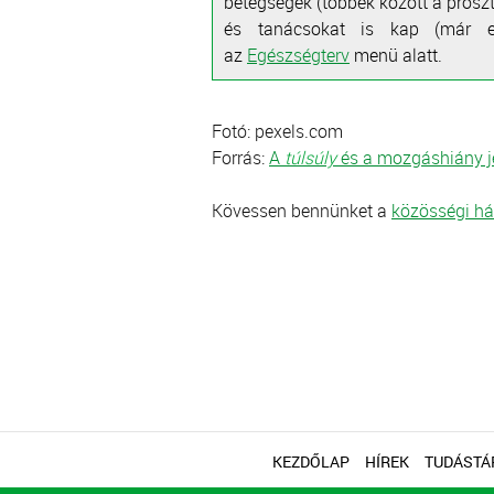
betegségek (többek között a prosz
és tanácsokat is kap (már e
az
Egészségterv
menü alatt.
Fotó: pexels.com
Forrás:
A
túlsúly
és a mozgáshiány je
Kövessen bennünket a
közösségi há
KEZDŐLAP
HÍREK
TUDÁSTÁ