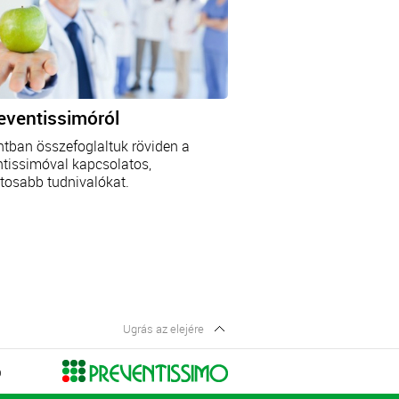
eventissimóról
ntban összefoglaltuk röviden a
ntissimóval kapcsolatos,
tosabb tudnivalókat.
Ugrás az elejére
Ó