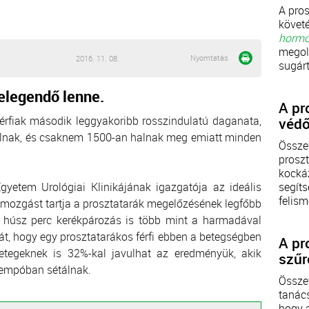
A pros
követé
horm
megol
Nyomtatás
2016. 11. 08.
sugárt
elegendő lenne.
A pr
érfiak második leggyakoribb rosszindulatú daganata,
védő
zálnak, és csaknem 1500-an halnak meg emiatt minden
Össze
prosz
kockáz
yetem Urológiai Klinikájának igazgatója az ideális
segíts
felism
estmozgást tartja a prosztatarák megelőzésének legfőbb
i húsz perc kerékpározás is több mint a harmadával
t, hogy egy prosztatarákos férfi ebben a betegségben
A pr
tegeknek is 32%-kal javulhat az eredményük, akik
szűr
 tempóban sétálnak.
Össze
tanács
hogy a