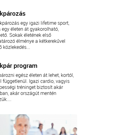
kpározás
kpározás egy igazi lifetime sport,
 egy életen át gyakorolható,
ető. Sokak életének első
tározó élménye a kétkerekűvel
ő közlekedés...
kpár program
ározni egész életen át lehet, kortól,
 függetlenül. Igazi cardio, vagyis
pességi tréninget biztosít akár
ban, akár országút mentén
ük....