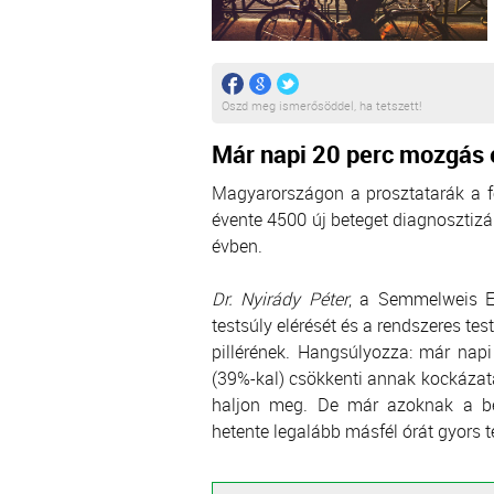
Oszd meg ismerősöddel, ha tetszett!
Már napi 20 perc mozgás 
Magyarországon a prosztatarák a f
évente 4500 új beteget diagnoszti
évben.
Dr. Nyirády Péter
, a Semmelweis Eg
testsúly elérését és a rendszeres t
pillérének. Hangsúlyozza: már nap
(39%-kal) csökkenti annak kockázatá
haljon meg. De már azoknak a be
hetente legalább másfél órát gyors