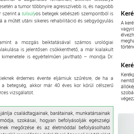
s esetén a tumor többnyire agresszívebb is, és nagyobb
Keré
r szerint a
túlsúly
os betegek sebészeti szempontból is
á a műtét utáni sikeres rehabilitáció és sebgyógyulás
A keré
vagyis
élvezh
megha
alamint a mozgás beiktatásával számos urológiai
történ
lakulása is jelentősen csökkenthető, a már kialakult
 kimenetele is egyértelműen javítható – mondja Dr.
Keré
Kerékp
ttieknek érdemes évente eljárniuk szűrésre, de ha a
nemtől
 a betegség, akkor már 40 éves kor körül célszerű
állóké
ces vizsgálatot.
szobá
végezz
ajánlja családtagjainak, barátainak, munkatársainak
etmódja, szokásai, hogyan befolyásolják egészségi
gének megőrzése és az életmóddal befolyásolható