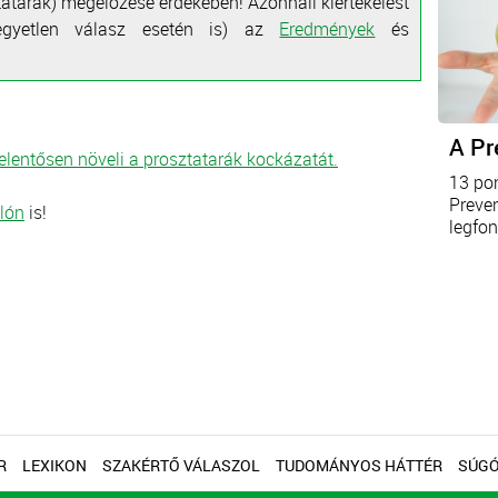
tatarák) megelőzése érdekében! Azonnali kiértékelést
gyetlen válasz esetén is) az
Eredmények
és
A Pr
lentősen növeli a prosztatarák kockázatát.
13 po
Preve
lón
is!
legfon
R
LEXIKON
SZAKÉRTŐ VÁLASZOL
TUDOMÁNYOS HÁTTÉR
SÚG