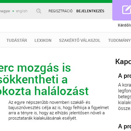
magyar
english
REGISZTRÁCIÓ
BEJELENTKEZÉS
Kérdőí
TUDÁSTÁR
LEXIKON
SZAKÉRTŐ VÁLASZOL
TUDOMÁNY
Kapc
erc mozgás is
ökkentheti a
A pr
A kora
okozta halálozást
legfon
betegs
Az egyre népszerűbb novemberi szakáll- és
kialak
bajusznövesztés célja az is, hogy felhívja a figyelmet
össze.
arra a tényre is, hogy az elhízás jelentősen növeli a
prosztatarák kialakulásának esélyét.
A pr