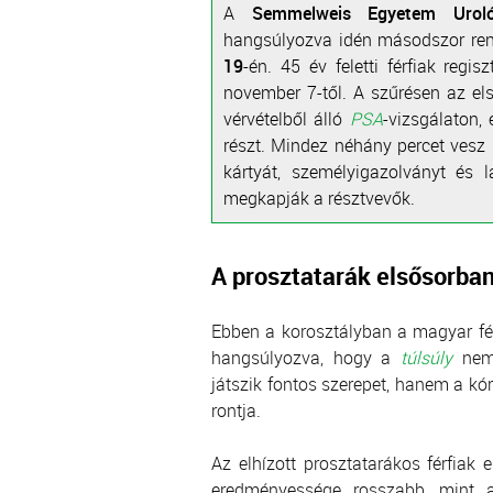
A
Semmelweis Egyetem Urológ
hangsúlyozva idén másodszor ren
19
-én. 45 év feletti férfiak regi
november 7-től. A szűrésen az els
vérvételből álló
PSA
-vizsgálaton,
részt. Mindez néhány percet vesz
kártyát, személyigazolványt és 
megkapják a résztvevők.
A prosztatarák elsősorban 
Ebben a korosztályban a magyar fér
hangsúlyozva, hogy a
túlsúly
nemc
játszik fontos szerepet, hanem a kó
rontja.
Az elhízott prosztatarákos férfiak
eredményessége rosszabb, mint a