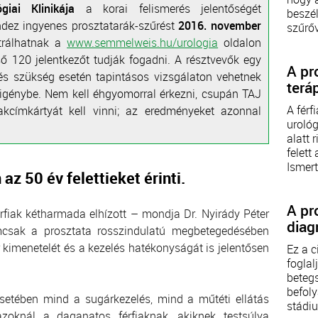
iai Klinikája
a korai felismerés jelentőségét
beszé
dez ingyenes prosztatarák-szűrést
2016. november
szűrőv
sztrálhatnak a
www.semmelweis.hu/urologia
oldalon
ő 120 jelentkezőt tudják fogadni. A résztvevők egy
A pr
 és szükség esetén tapintásos vizsgálaton vehetnek
terá
 igénybe. Nem kell éhgyomorral érkezni, csupán TAJ
A férf
lakcímkártyát kell vinni; az eredményeket azonnal
urológ
alatt 
felett
Ismert.
az 50 év felettieket érinti.
A pr
fiak kétharmada elhízott – mondja Dr. Nyirády Péter
diag
sak a prosztata rosszindulatú megbetegedésében
r kimenetelét és a kezelés hatékonyságát is jelentősen
Ez a c
foglal
beteg
befoly
 esetében mind a sugárkezelés, mind a műtéti ellátás
stádi
zoknál a daganatos férfiaknak, akiknek testsúlya