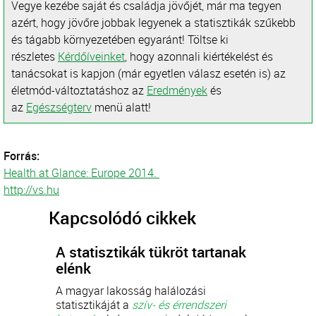
Vegye kezébe saját és családja jövőjét, már ma tegyen
azért, hogy jövőre jobbak legyenek a statisztikák szűkebb
és tágabb környezetében egyaránt! Töltse ki
részletes
Kérdőíveinket
, hogy azonnali kiértékelést és
tanácsokat is kapjon (már egyetlen válasz esetén is) az
életmód-változtatáshoz az
Eredmények
és
az
Egészségterv
menü alatt!
Forrás:
Health at Glance: Europe 2014.
http://vs.hu
Kapcsolódó cikkek
A statisztikák tükröt tartanak
elénk
A magyar lakosság halálozási
statisztikáját a
szív- és érrendszeri