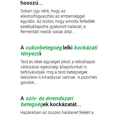
hosszú...
Sokan úgy vélik, hogy az
alkoholfogyasztás az emberiséggel
egyidős. Az biztos, hogy amióta felfedték
kedélyállapotra gyakorolt hatását, a
fermentált nedűk sokak által...
A
cukorbetegség
lelki
kockázati
tényező
i
Test és lélek egységet alkot, a lelkiállapot
változásai egészségi állapotunkat is
befolyásolják, míg a testi betegségek
lelkünkre is kihatással vannak. A pszichés
gondok...
A
szív- és érrendszeri
betegség
ek kockázatát...
Hazánkban az összes haláleset feléért a