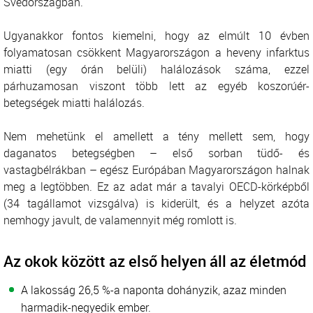
Svédországban.
Ugyanakkor fontos kiemelni, hogy az elmúlt 10 évben
folyamatosan csökkent Magyarországon a heveny infarktus
miatti (egy órán belüli) halálozások száma, ezzel
párhuzamosan viszont több lett az egyéb koszorúér-
betegségek miatti halálozás.
Nem mehetünk el amellett a tény mellett sem, hogy
daganatos betegségben – első sorban tüdő- és
vastagbélrákban – egész Európában Magyarországon halnak
meg a legtöbben. Ez az adat már a tavalyi OECD-körképből
(34 tagállamot vizsgálva) is kiderült, és a helyzet azóta
nemhogy javult, de valamennyit még romlott is.
Az okok között az első helyen áll az életmód
A lakosság 26,5 %-a naponta dohányzik, azaz minden
harmadik-negyedik ember.