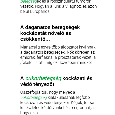
betegség
ek és a rosszindulatú tumorok
vezetik. Hogyan állunk a világhoz, és azon
belül Európához...
A daganatos betegségek
kockázatát növelő és
csökkentő...
Manapság egyre több áldozatot kívánnak
a daganatos betegségek. Nők körében az
emlőrák, férfiaknál a prosztatarák vezeti a
„fekete listát”, míg ezt követően mindkét...
A
cukorbetegség
kockázati és
védő tényezői
Összefoglaltuk, hogy melyek a
cukorbetegség
kialakulásának legfőbb
kockázati és védő tényezői. Kérjük, töltse
ki részletes kérdőívünket és megtudhatja,
hogy ezek...