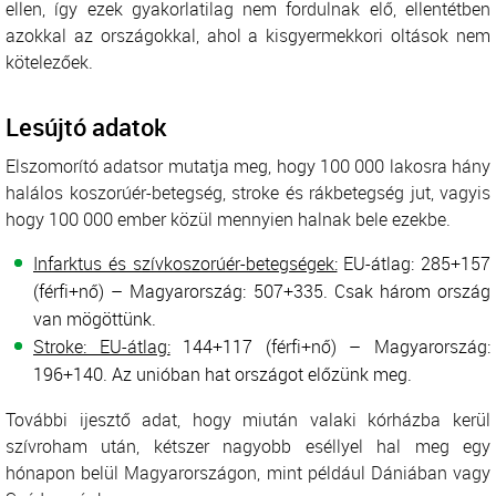
ellen, így ezek gyakorlatilag nem fordulnak elő, ellentétben
azokkal az országokkal, ahol a kisgyermekkori oltások nem
kötelezőek.
Lesújtó adatok
Elszomorító adatsor mutatja meg, hogy 100 000 lakosra hány
halálos koszorúér-betegség, stroke és rákbetegség jut, vagyis
hogy 100 000 ember közül mennyien halnak bele ezekbe.
Infarktus és szívkoszorúér-betegségek:
EU-átlag: 285+157
(férfi+nő) – Magyarország: 507+335. Csak három ország
van mögöttünk.
Stroke: EU-átlag:
144+117 (férfi+nő) – Magyarország:
196+140. Az unióban hat országot előzünk meg.
További ijesztő adat, hogy miután valaki kórházba kerül
szívroham után, kétszer nagyobb eséllyel hal meg egy
hónapon belül Magyarországon, mint például Dániában vagy