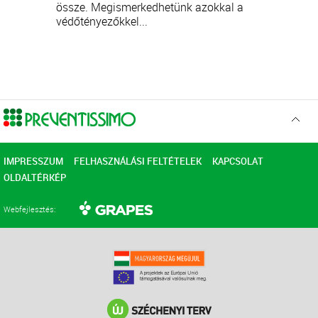
össze. Megismerkedhetünk azokkal a
védőtényezőkkel...
Ugr
az
elejér
IMPRESSZUM
FELHASZNÁLÁSI FELTÉTELEK
KAPCSOLAT
OLDALTÉRKÉP
Webfejlesztés: