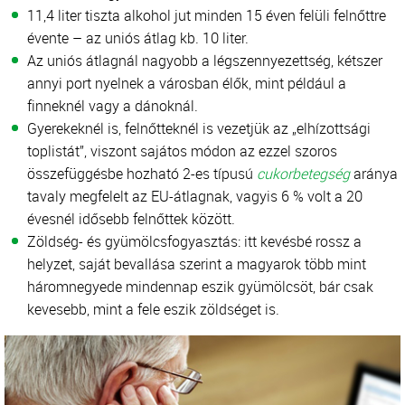
11,4 liter tiszta alkohol jut minden 15 éven felüli felnőttre
évente – az uniós átlag kb. 10 liter.
Az uniós átlagnál nagyobb a légszennyezettség, kétszer
annyi port nyelnek a városban élők, mint például a
finneknél vagy a dánoknál.
Gyerekeknél is, felnőtteknél is vezetjük az „elhízottsági
toplistát”, viszont sajátos módon az ezzel szoros
összefüggésbe hozható 2-es típusú
cukorbetegség
aránya
tavaly megfelelt az EU-átlagnak, vagyis 6 % volt a 20
évesnél idősebb felnőttek között.
Zöldség- és gyümölcsfogyasztás: itt kevésbé rossz a
helyzet, saját bevallása szerint a magyarok több mint
háromnegyede mindennap eszik gyümölcsöt, bár csak
kevesebb, mint a fele eszik zöldséget is.