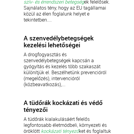
szív- és érrendszeri betegség
ek felelősek.
Sajnálatos tény, hogy az EU tagállamai
közül az élen foglalunk helyet e
tekintetben....
A szenvedélybetegségek
kezelési lehetőségei
A drogfogyasztás és
szenvedélybetegségek kapcsán a
gyógyítás és kezelés több szakaszát
különítjük el. Beszélhetünk prevencióról
(megelőzés), intervencióról
(közbeavatkozás),...
A tüdőrák kockázati és védő
tényezői
A tüdőrák kialakulásáért felelős
legfontosabb életmódbeli, környezeti és
öröklött
kockázati tényező
ket és foglaltuk