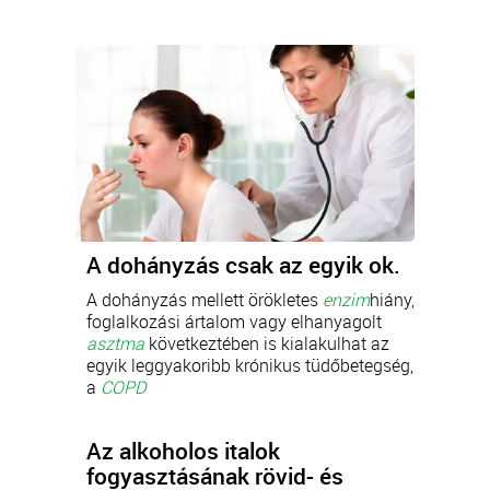
A dohányzás csak az egyik ok.
A dohányzás mellett örökletes
enzim
hiány,
foglalkozási ártalom vagy elhanyagolt
asztma
következtében is kialakulhat az
egyik leggyakoribb krónikus tüdőbetegség,
a
COPD
Az alkoholos italok
fogyasztásának rövid- és