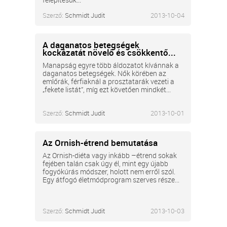
Szerző:
Schmidt Judit
2013-10-04
A daganatos betegségek
kockázatát növelő és csökkentő...
Manapság egyre több áldozatot kívánnak a
daganatos betegségek. Nők körében az
emlőrák, férfiaknál a prosztatarák vezeti a
„fekete listát”, míg ezt követően mindkét...
Szerző:
Schmidt Judit
2013-10-01
Az Ornish-étrend bemutatása
Az Ornish-diéta vagy inkább –étrend sokak
fejében talán csak úgy él, mint egy újabb
fogyókúrás módszer, holott nem erről szól.
Egy átfogó életmódprogram szerves része...
Szerző:
Schmidt Judit
2013-10-03