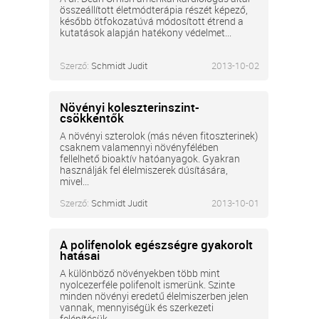
összeállított életmódterápia részét képező,
később ötfokozatúvá módosított étrend a
kutatások alapján hatékony védelmet...
Szerző:
Schmidt Judit
2013-10-02
Növényi koleszterinszint-
csökkentők
A növényi szterolok (más néven fitoszterinek)
csaknem valamennyi növényfélében
fellelhető bioaktív hatóanyagok. Gyakran
használják fel élelmiszerek dúsítására,
mivel...
Szerző:
Schmidt Judit
2013-10-01
A polifenolok egészségre gyakorolt
hatásai
A különböző növényekben több mint
nyolcezerféle polifenolt ismerünk. Szinte
minden növényi eredetű élelmiszerben jelen
vannak, mennyiségük és szerkezeti
felépítésük...