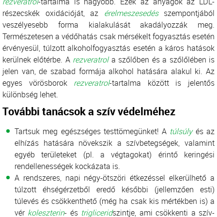
rezveratrol
-tartalma is nagyobb. Ezek az anyagok az LDL-
részecskék oxidációját, az
érelmeszesedés
szempontjából
veszélyesebb forma kialakulását akadályozzák meg.
Természetesen a védőhatás csak mérsékelt fogyasztás esetén
érvényesül, túlzott alkoholfogyasztás esetén a káros hatások
kerülnek előtérbe. A
rezveratrol
a szőlőben és a szőlőlében is
jelen van, de szabad formája alkohol hatására alakul ki. Az
egyes vörösborok
rezveratrol
-tartalma között is jelentős
különbség lehet.
További tanácsok a szív védelméhez
Tartsuk meg egészséges testtömegünket! A
túlsúly
és az
elhízás hatására növekszik a szívbetegségek, valamint
egyéb területeket (pl. a végtagokat) érintő keringési
rendellenességek kockázata is.
A rendszeres, napi négy-ötszöri étkezéssel elkerülhető a
túlzott éhségérzetből eredő későbbi (jellemzően esti)
túlevés és csökkenthető (még ha csak kis mértékben is) a
vér
koleszterin
- és
triglicerid
szintje, ami csökkenti a szív-