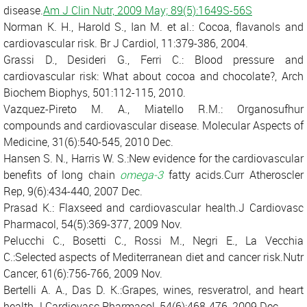
disease.
Am J Clin Nutr, 2009 May; 89(5):1649S-56S
Norman K. H., Harold S., Ian M. et al.: Cocoa, flavanols and
cardiovascular risk. Br J Cardiol, 11:379-386, 2004.
Grassi D., Desideri G., Ferri C.: Blood pressure and
cardiovascular risk: What about cocoa and chocolate?, Arch
Biochem Biophys, 501:112-115, 2010.
Vazquez-Pireto M. A., Miatello R.M.: Organosufhur
compounds and cardiovascular disease. Molecular Aspects of
Medicine, 31(6):540-545, 2010 Dec.
Hansen S. N., Harris W. S.:New evidence for the cardiovascular
benefits of long chain
omega-3
fatty acids.Curr Atheroscler
Rep, 9(6):434-440, 2007 Dec.
Prasad K.: Flaxseed and cardiovascular health.J Cardiovasc
Pharmacol, 54(5):369-377, 2009 Nov.
Pelucchi C., Bosetti C., Rossi M., Negri E., La Vecchia
C.:Selected aspects of Mediterranean diet and cancer risk.Nutr
Cancer, 61(6):756-766, 2009 Nov.
Bertelli A. A., Das D. K.:Grapes, wines, resveratrol, and heart
health.J Cardiovasc Pharmacol, 54(6):468-476, 2009 Dec.