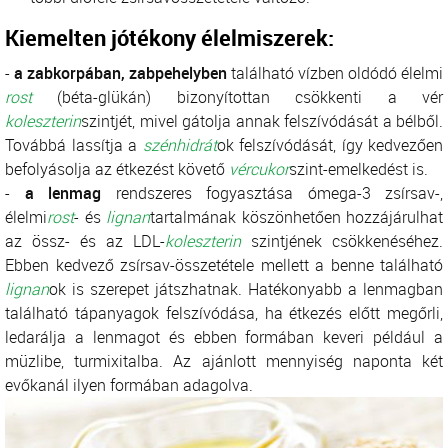
Kiemelten jótékony élelmiszerek:
-
a zabkorpában, zabpehelyben
található vízben oldódó élelmi
rost
(béta-glükán) bizonyítottan csökkenti a vér
koleszterin
szintjét, mivel gátolja annak felszívódását a bélből.
Továbbá lassítja a
szénhidrát
ok felszívódását, így kedvezően
befolyásolja az étkezést követő
vércukor
szint-emelkedést is.
-
a lenmag
rendszeres fogyasztása ómega-3 zsírsav-,
élelmi
rost
- és
lignan
tartalmának köszönhetően hozzájárulhat
az össz- és az LDL-
koleszterin
szintjének csökkenéséhez.
Ebben kedvező zsírsav-összetétele mellett a benne található
lignan
ok is szerepet játszhatnak. Hatékonyabb a lenmagban
található tápanyagok felszívódása, ha étkezés előtt megőrli,
ledarálja a lenmagot és ebben formában keveri például a
müzlibe, turmixitalba. Az ajánlott mennyiség naponta két
evőkanál ilyen formában adagolva.