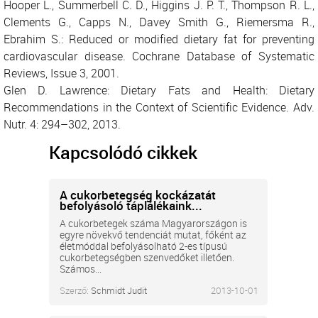
Hooper L., Summerbell C. D., Higgins J. P. T., Thompson R. L.,
Clements G., Capps N., Davey Smith G., Riemersma R.,
Ebrahim S.: Reduced or modified dietary fat for preventing
cardiovascular disease. Cochrane Database of Systematic
Reviews, Issue 3, 2001.
Glen D. Lawrence: Dietary Fats and Health: Dietary
Recommendations in the Context of Scientific Evidence. Adv.
Nutr. 4: 294–302, 2013.
Kapcsolódó cikkek
A cukorbetegség kockázatát
befolyásoló táplálékaink...
A cukorbetegek száma Magyarországon is
egyre növekvő tendenciát mutat, főként az
életmóddal befolyásolható 2-es típusú
cukorbetegségben szenvedőket illetően.
Számos...
Szerző:
Schmidt Judit
2013-10-01