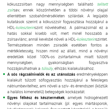
kókuszzsírban nagy mennyiségben található
telített
zsír
sav, ennek köszönhetően a többi növényi olajjal
ellentétben szobahőmérsékleten szilárdak. A legújabb
kutatások szerint a kókuszzsír fogyasztása hozzájárul a
HDL-
koleszterin
szint növeléséhez. A pálmazsírnál ez a
hatás sokkal kisebb volt, mert minél hosszabb a
zsírsavlánc, annál kevésbé növeli a HDL-
koleszterin
szintet.
Természetesen minden zsiradék esetében fontos a
mértékletesség, hiszen mind az állati, mind a növényi
eredetűek közel 100%-os zsírtartalmuk miatt túlzott
mennyiségben, gyakoriságban fogyasztva
hozzájárulhatnak a
túlsúly
, elhízás kialakulásához.
A sós rágcsálnivalók és az utánsózás
eredményeképpen
kialakult túlzott sófogyasztás hozzájárul a felesleges
nátriumbevitelhez, ami növeli a szív- és érrendszeri (köztük
a halálos kimenetelű) betegségek kockázatát.
Egyes félkész és késztermékek
, amelyek hidrogénezett
növényi olajokat tartalmaznak (pl. egyes mártásporok,