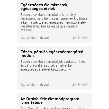
Egészséges élelmiszerek,
egészséges ételek
Ebben a cikkben bemutatunk néhány
kevésbé ismert élelmiszert, amelyek kiválóan
alkalmasak ízletes, egészségmegőrző ételek
készítéséhez, bár kevésbé gyakoriak a
magyar...
Szerző:
Schmidt Judit
2013-10-04
Főzés, párolás egészségmegőrző
módon
Ebben a cikkben bemutatjuk azokat a főzési
és párolási eljárásokat, amelyekkel
egészséges ételeket készíthetünk.
Szerző:
Schmidt Judit
2013-10-01
Az Ornish-féle életmódprogram
ismertetése
A dr. Dean Ornish amerikai kardiológus által