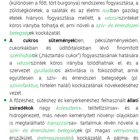
(különösen a főtt, tört burgonya) rendszeres fogyasztása, a
zöldségköretek, a saláták és az élelmi
rost
ban gazdag
ételek hiányos fogyasztása mellett, a
vérzsír
szinteket
kóros irányba tolhatja el, ami növeli a
szív- és érrendszeri
betegség
ek kockázatát.
A cukros sütemények
ben, péksüteményekben,
cukorkákban és üdítőitalokban lévő finomított
szénhidrát
ok („háztartási cukor”) fogyasztásának hatására
a
vérzsír
szintek kóros irányba tolódhatnak el, és a
szervezet
gyulladás
os aktivitása is fokozódhat, amik
együttesen a szív- és érrendszeri betegségek (pl.
szívinfarktus
, hirtelen halál) kockázatának növekedéséhez
vezet.
A főzéshez, sütéshez és kenyérkenéshez felhasznált
állati
zsiradékok
nagy
koleszterin
-, telítettzsírsav- és a
hidrogénezett, más néven keményített növényi olajokban
is megtalálható
transzzsír
sav- tartalmuk révén növelik a
szív- és érrendszeri betegség
ek (pl. magas
vérnyomás
,
érszűkület,
érelmeszesedés
) kockázatát. A pálma- és