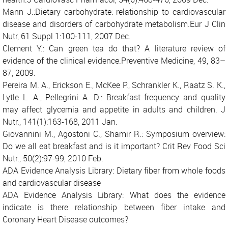
Mann J.:Dietary carbohydrate: relationship to cardiovascular
disease and disorders of carbohydrate metabolism.Eur J Clin
Nutr, 61 Suppl 1:100-111, 2007 Dec.
Clement Y.: Can green tea do that? A literature review of
evidence of the clinical evidence.Preventive Medicine, 49, 83–
87, 2009.
Pereira M. A., Erickson E., McKee P., Schrankler K., Raatz S. K.,
Lytle L. A., Pellegrini A. D.: Breakfast frequency and quality
may affect glycemia and appetite in adults and children. J
Nutr., 141(1):163-168, 2011 Jan.
Giovannini M., Agostoni C., Shamir R.: Symposium overview:
Do we all eat breakfast and is it important? Crit Rev Food Sci
Nutr., 50(2):97-99, 2010 Feb.
ADA Evidence Analysis Library: Dietary fiber from whole foods
and cardiovascular disease
ADA Evidence Analysis Library: What does the evidence
indicate is there relationship between fiber intake and
Coronary Heart Disease outcomes?