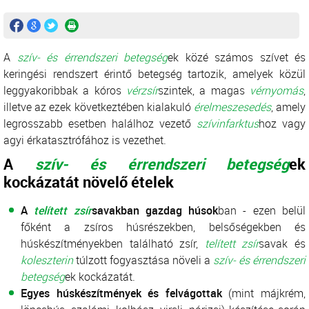
A
szív- és érrendszeri betegség
ek közé számos szívet és
keringési rendszert érintő betegség tartozik, amelyek közül
leggyakoribbak a kóros
vérzsír
szintek, a magas
vérnyomás
,
illetve az ezek következtében kialakuló
érelmeszesedés
, amely
legrosszabb esetben halálhoz vezető
szívinfarktus
hoz vagy
agyi érkatasztrófához is vezethet.
A
szív- és érrendszeri betegség
ek
kockázatát növelő ételek
A
telített zsír
savakban gazdag húsok
ban - ezen belül
főként a zsíros húsrészekben, belsőségekben és
húskészítményekben található zsír,
telített zsír
savak és
koleszterin
túlzott fogyasztása növeli a
szív- és érrendszeri
betegség
ek kockázatát.
Egyes húskészítmények és felvágottak
(mint májkrém,