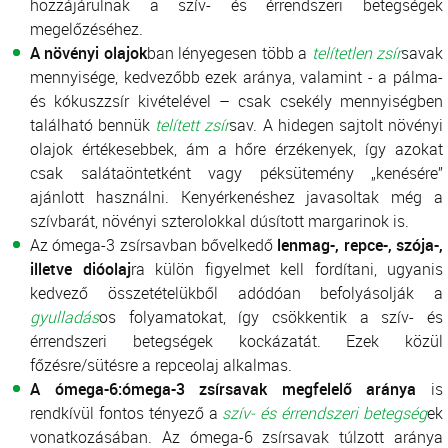
hozzájárulnak a szív- és érrendszeri betegségek
megelőzéséhez.
A növényi olajok
ban lényegesen több a
telítetlen zsír
savak
mennyisége, kedvezőbb ezek aránya, valamint - a pálma-
és kókuszzsír kivételével – csak csekély mennyiségben
található bennük
telített zsír
sav. A hidegen sajtolt növényi
olajok értékesebbek, ám a hőre érzékenyek, így azokat
csak salátaöntetként vagy péksütemény „kenésére”
ajánlott használni. Kenyérkenéshez javasoltak még a
szívbarát, növényi szterolokkal dúsított margarinok is.
Az ómega-3 zsírsavban bővelkedő
lenmag-, repce-, szója-,
illetve dióolaj
ra külön figyelmet kell fordítani, ugyanis
kedvező összetételükből adódóan befolyásolják a
gyulladás
os folyamatokat, így csökkentik a szív- és
érrendszeri betegségek kockázatát. Ezek közül
főzésre/sütésre a repceolaj alkalmas.
A ómega-6:ómega-3 zsírsavak megfelelő aránya
is
rendkívül fontos tényező a
szív- és érrendszeri betegség
ek
vonatkozásában. Az ómega-6 zsírsavak túlzott aránya