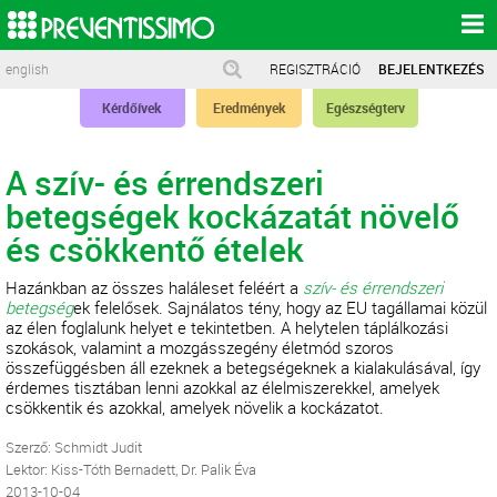
english
REGISZTRÁCIÓ
BEJELENTKEZÉS
Kérdőívek
Eredmények
Egészségterv
A szív- és érrendszeri
betegségek kockázatát növelő
és csökkentő ételek
Hazánkban az összes haláleset feléért a
szív- és érrendszeri
betegség
ek felelősek. Sajnálatos tény, hogy az EU tagállamai közül
az élen foglalunk helyet e tekintetben. A helytelen táplálkozási
szokások, valamint a mozgásszegény életmód szoros
összefüggésben áll ezeknek a betegségeknek a kialakulásával, így
érdemes tisztában lenni azokkal az élelmiszerekkel, amelyek
csökkentik és azokkal, amelyek növelik a kockázatot.
Szerző: Schmidt Judit
Lektor: Kiss-Tóth Bernadett, Dr. Palik Éva
2013-10-04