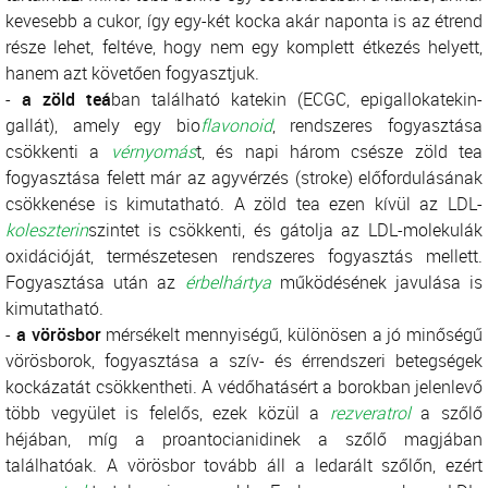
kevesebb a cukor, így egy-két kocka akár naponta is az étrend
része lehet, feltéve, hogy nem egy komplett étkezés helyett,
hanem azt követően fogyasztjuk.
-
a zöld teá
ban található katekin (ECGC, epigallokatekin-
gallát), amely egy bio
flavonoid
, rendszeres fogyasztása
csökkenti a
vérnyomás
t, és napi három csésze zöld tea
fogyasztása felett már az agyvérzés (stroke) előfordulásának
csökkenése is kimutatható. A zöld tea ezen kívül az LDL-
koleszterin
szintet is csökkenti, és gátolja az LDL-molekulák
oxidációját, természetesen rendszeres fogyasztás mellett.
Fogyasztása után az
érbelhártya
működésének javulása is
kimutatható.
-
a vörösbor
mérsékelt mennyiségű, különösen a jó minőségű
vörösborok, fogyasztása a szív- és érrendszeri betegségek
kockázatát csökkentheti. A védőhatásért a borokban jelenlevő
több vegyület is felelős, ezek közül a
rezveratrol
a szőlő
héjában, míg a proantocianidinek a szőlő magjában
találhatóak. A vörösbor tovább áll a ledarált szőlőn, ezért