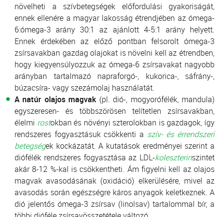
növelheti a szívbetegségek előfordulási gyakoriságát,
ennek ellenére a magyar lakosság étrendjében az ómega-
6:ómega-3 arány 30:1 az ajánlott 4-5:1 arány helyett.
Ennek érdekében az előző pontban felsorolt ómega-3
zsírsavakban gazdag olajokat is növelni kell az étrendben,
hogy kiegyensúlyozzuk az ómega-6 zsírsavakat nagyobb
arányban tartalmazó napraforgó-, kukorica-, sáfrány-,
búzacsíra- vagy szezámolaj használatát.
A natúr olajos magvak
(pl. dió-, mogyorófélék, mandula)
egyszeresen- és többszörösen telítetlen zsírsavakban,
élelmi
rost
okban és növényi szterolokban is gazdagok, így
rendszeres fogyasztásuk csökkenti a
szív- és érrendszeri
betegség
ek kockázatát. A kutatások eredményei szerint a
diófélék rendszeres fogyasztása az LDL-
koleszterin
szintet
akár 8-12 %-kal is csökkentheti. Ám figyelni kell az olajos
magvak avasodásának (oxidáció) elkerülésére, mivel az
avasodás során egészségre káros anyagok keletkeznek. A
dió jelentős ómega-3 zsírsav (linolsav) tartalommal bír, a
többi dióféle zsírsavösszetétele változó.