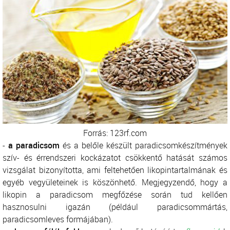
Forrás: 123rf.com
-
a paradicsom
és a belőle készült paradicsomkészítmények
szív- és érrendszeri kockázatot csökkentő hatását számos
vizsgálat bizonyította, ami feltehetően likopintartalmának és
egyéb vegyületeinek is köszönhető. Megjegyzendő, hogy a
likopin a paradicsom megfőzése során tud kellően
hasznosulni igazán (például paradicsommártás,
paradicsomleves formájában).