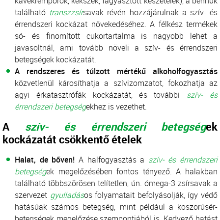
kávékrémporok, kekszek, fagyasztott készételek), a bennük
található
transzzsír
savak révén hozzájárulnak a szív- és
érrendszeri kockázat növekedéséhez. A félkész termékek
só- és finomított cukortartalma is nagyobb lehet a
javasoltnál, ami tovább növeli a szív- és érrendszeri
betegségek kockázatát.
A rendszeres és túlzott mértékű alkoholfogyasztás
közvetlenül károsíthatja a szívizomzatot, fokozhatja az
agyi érkatasztrófák kockázatát, és további
szív- és
érrendszeri betegség
ekhez is vezethet.
A
szív- és érrendszeri betegség
ek
kockázatát csökkentő ételek
Halat, de bőven!
A halfogyasztás a
szív- és érrendszeri
betegség
ek megelőzésében fontos tényező. A halakban
található többszörösen telítetlen, ún. ómega-3 zsírsavak a
szervezet
gyulladás
os folyamatait befolyásolják, így védő
hatásúak számos betegség, mint például a koszorúsér-
betegségek megelőzése szempontjából is. Kedvező hatást