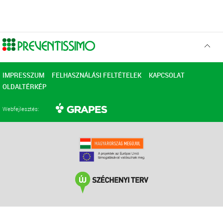
Ugr
az
elejér
IMPRESSZUM
FELHASZNÁLÁSI FELTÉTELEK
KAPCSOLAT
OLDALTÉRKÉP
Webfejlesztés: