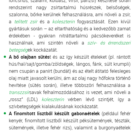
löncshús, szalámi, kolbász, virsli, párizsi) készítése során
rendszerint nagy zsírtartalmú húsrészek, belsőségek,
szalonna, bőrke kerülnek felhasználásra, ami növeli a zsír,
a
telített zsír
és a
koleszterin
fogyasztását. Ezen kívül
gyártásuk során – az eltarthatóság és a kedvezőbb zamat
érdekében - gyakran nitráttartalmú pácsókeveréket is
használnak, ami szintén növeli a
szív- és érrendszeri
betegség
ek kockázatát.
A bő olajban sütés
t és az így készült ételeket (pl. rántott
hús/hal/sajt/gomba/zöldségek, lángos, fánk, sült krumpli)
nem csupán a panírt (bundát) és az ételt átitató felesleges
olaj miatt javasolt kerülni, ám az olaj nagy hőfokra történő
hevítése (sütés során), illetve többszöri felhasználása a
transzzsír
savak felhalmozódásához is vezet, ami növeli a
„rossz” (LDL)
koleszterin
vérben lévő szintjét, így a
szívbetegségek kialakulásának kockázatát.
A finomított lisztből készült gabonaételek
(például fehér
kenyér, finomított lisztből készült péksütemények, tészták,
sütemények, illetve fehér rizs), valamint a burgonyaételek