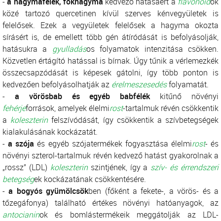
-
a hagymafélék, fokhagyma
kedvező hatásáért a
flavonoid
ok
közé tartozó quercetinen kívül szerves kénvegyületek is
felelősek. Ezek a vegyületek felelősek a hagyma okozta
sírásért is, de emellett több gén átíródását is befolyásolják,
hatásukra a
gyulladás
os folyamatok intenzitása csökken.
Közvetlen értágító hatással is bírnak. Úgy tűnik a vérlemezkék
összecsapzódását is képesek gátolni, így több ponton is
kedvezően befolyásolhatják az
érelmeszesedés
folyamatát.
-
a vörösbab és egyéb babfélék
kitűnő növényi
fehérje
források, amelyek élelmi
rost
-tartalmuk révén csökkentik
a
koleszterin
felszívódását, így csökkentik a szívbetegségek
kialakulásának kockázatát.
-
a szója
és egyéb szójatermékek fogyasztása élelmi
rost
- és
növényi szterol-tartalmuk révén kedvező hatást gyakorolnak a
„rossz” (LDL)
koleszterin
szintjének, így a
szív- és érrendszeri
betegség
ek kockázatának csökkentésére.
-
a bogyós gyümölcsök
ben (főként a fekete-, a vörös- és a
tőzegáfonya) található értékes növényi hatóanyagok, az
antocianin
ok és bomlástermékeik meggátolják az LDL-