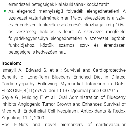
érrendszeri betegségek kialakulásának kockázatát.
Az elegendő mennyiségű folyadék elengedhetetlen! A
szervezet víztartalmának már 1%-os elvesztése is a szív-
és érrendszeri funkciók csökkenését okozhatja; míg 10%-
os veszteség halálos is lehet. A szervezet megfelelő
folyadékegyensúlya elengedhetetlen a szervezet legtöbb
funkciójához, köztük számos szív- és érrendszeri
betegségre is kedvezően hat.
Irodalom:
Ismayil A., Edward S. et al.: Survival and Cardioprotective
Benefits of Long-Term Blueberry Enriched Diet in Dilated
Cardiomyopathy Following Myocardial Infarction in Rats.
PLoS ONE, 4(11):e7975.doi:10.1371/journal.pone.0007975
Gayle G., Huiqing F. et al.: Oral Administration of Blueberry
Inhibits Angiogenic Tumor Growth and Enhances Survival of
Mice with Endothelial Cell Neoplasm. Antioxidants & Redox
Signaling, 11, 1, 2009.
Ros E.:Nuts and novel biomarkers of cardiovascular