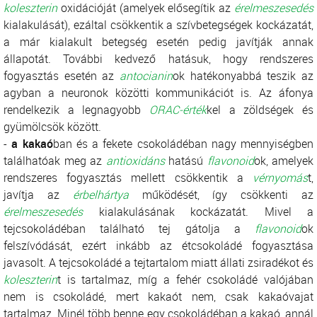
koleszterin
oxidációját (amelyek elősegítik az
érelmeszesedés
kialakulását), ezáltal csökkentik a szívbetegségek kockázatát,
a már kialakult betegség esetén pedig javítják annak
állapotát. További kedvező hatásuk, hogy rendszeres
fogyasztás esetén az
antocianin
ok hatékonyabbá teszik az
agyban a neuronok közötti kommunikációt is. Az áfonya
rendelkezik a legnagyobb
ORAC-érték
kel a zöldségek és
gyümölcsök között.
-
a kakaó
ban és a fekete csokoládéban nagy mennyiségben
találhatóak meg az
antioxidáns
hatású
flavonoid
ok, amelyek
rendszeres fogyasztás mellett csökkentik a
vérnyomás
t,
javítja az
érbelhártya
működését, így csökkenti az
érelmeszesedés
kialakulásának kockázatát. Mivel a
tejcsokoládéban található tej gátolja a
flavonoid
ok
felszívódását, ezért inkább az étcsokoládé fogyasztása
javasolt. A tejcsokoládé a tejtartalom miatt állati zsiradékot és
koleszterin
t is tartalmaz, míg a fehér csokoládé valójában
nem is csokoládé, mert kakaót nem, csak kakaóvajat
tartalmaz. Minél több benne egy csokoládéban a kakaó, annál