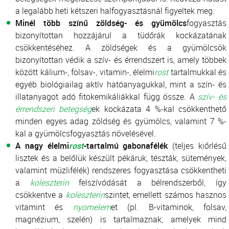
a legalább heti kétszeri halfogyasztásnál figyeltek meg.
Minél több színű zöldség- és gyümölcs
fogyasztás
bizonyítottan hozzájárul a tüdőrák kockázatának
csökkentéséhez. A zöldségek és a gyümölcsök
bizonyítottan védik a szív- és érrendszert is, amely többek
között kálium-, folsav-, vitamin-, élelmi
rost
tartalmukkal és
egyéb biológiailag aktív hatóanyagukkal, mint a szín- és
illatanyagot adó fitokemikáliákkal függ össze. A
szív- és
érrendszeri betegség
ek kockázata 4 %-kal csökkenthető
minden egyes adag zöldség és gyümölcs, valamint 7 %-
kal a gyümölcsfogyasztás növelésével.
A nagy élelmi
rost
-tartalmú gabonafélék
(teljes kiőrlésű
lisztek és a belőlük készült pékáruk, tészták, sütemények,
valamint müzlifélék) rendszeres fogyasztása csökkentheti
a
koleszterin
felszívódását a bélrendszerből, így
csökkentve a
koleszterin
szintet, emellett számos hasznos
vitamint és
nyomelem
et (pl. B-vitaminok, folsav,
magnézium, szelén) is tartalmaznak, amelyek mind