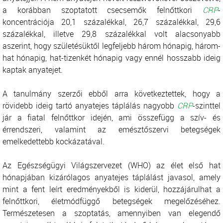
a korábban szoptatott csecsemők felnőttkori
CRP
-
koncentrációja 20,1 százalékkal, 26,7 százalékkal, 29,6
százalékkal, illetve 29,8 százalékkal volt alacsonyabb
aszerint, hogy születésüktől legfeljebb három hónapig, három-
hat hónapig, hat-tizenkét hónapig vagy ennél hosszabb ideig
kaptak anyatejet.
A tanulmány szerzői ebből arra következtettek, hogy a
rövidebb ideig tartó anyatejes táplálás nagyobb
CRP
-szinttel
jár a fiatal felnőttkor idején, ami összefügg a szív- és
érrendszeri, valamint az emésztőszervi betegségek
emelkedettebb kockázatával.
Az Egészségügyi Világszervezet (WHO) az élet első hat
hónapjában kizárólagos anyatejes táplálást javasol, amely
mint a fent leírt eredményekből is kiderül, hozzájárulhat a
felnőttkori, életmódfüggő betegségek megelőzéséhez.
Természetesen a szoptatás, amennyiben van elegendő