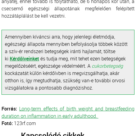
anyatej, ennél tovább is folytatható, de 6 hónapos kor után, a
csecsemő egészségi állapotának megfelelően felépített
hozzátáplálást be kell vezetni.
Amennyiben kíváncsi arra, hogy jelenlegi életmódja,
egészségi állapota mennyiben befolyásolja többek között
a szív-ér rendszeri betegségek iránti hajlamát, töltse
ki
Kérdőíveinket
és tudja meg, mit tehet ezen betegségek
megelőzéséért, egészsége védelméért.
A
cukorbetegség
kockázatát külön kérdőívben is megvizsgálhatja, akár
otthon is, így megtudhatja, szükség van-e további orvosi
vizsgálatokra a pontosabb diagnózishoz.
Forrás:
Long-term effects of birth weight and breastfeeding
duration on inflammation in early adulthood.
Fotó:
123rf.com
Kapcsolódó cikkek