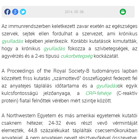
2014. 05. 06.
Az immunrendszerben keletkezett zavar esetén az egészséges
szervek, sejtek ellen fordulhat a szervezet, ami krónikus
gyulladás
képében jelentkezik. Korábbi kutatások kimutatták,
hogy a krónikus
gyulladás
fokozza a szívbetegségek, az
agyvérzés és a 2-es típusú
cukorbetegség
kockázatát.
A Proceedings of the Royal Society-B tudományos lapban
közzétett friss kutatás „számottevő” összefüggést fedezett fel
az anyatejes táplálás időtartama és a
gyulladás
ok egyik
kulcsfontosságú jelzőanyaga, a
CRP
-
fehérje
(C-reaktív
protein) fiatal felnőttek vérében mért szintje között.
A Northwestern Egyetem és más amerikai egyetemek kutatói
csaknem hétezer, 24-32 éves részt vevő vérmintáját
elemezték, 44,8 százalékukat táplálták csecsemőkorukban
anyatejjel. A nem anyatejen nevelt résztvevőkével összevetve,