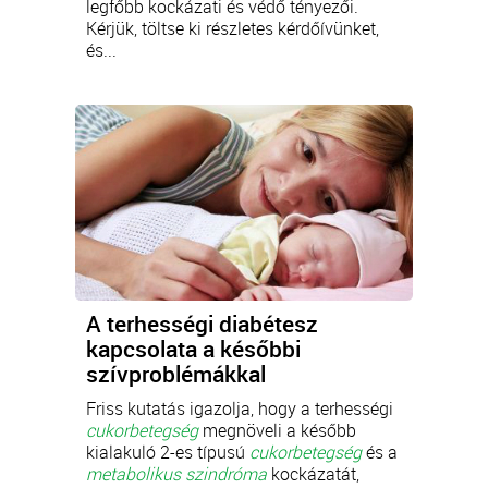
legfőbb kockázati és védő tényezői.
Kérjük, töltse ki részletes kérdőívünket,
és...
A terhességi diabétesz
kapcsolata a későbbi
szívproblémákkal
Friss kutatás igazolja, hogy a terhességi
cukorbetegség
megnöveli a később
kialakuló 2-es típusú
cukorbetegség
és a
metabolikus szindróma
kockázatát,