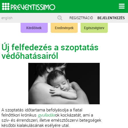
english
REGISZTRÁCIÓ
BEJELENTKEZÉS
Kérdőívek
Eredmények
Egészségterv
Új felfedezés a szoptatás
védőhatásairól
A szoptatás időtartama befolyásolja a fiatal
felnőttkori krónikus
gyulladás
ok kockázatát, ami a
szív- és érrendszeri, illetve emésztőszervi betegségek
későbbi kialakulásának esélyére utal.