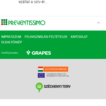
ezáltal a szív-ér...
Ugr
az
elejér
IMPRESSZUM
FELHASZNÁLÁSI FELTÉTELEK
KAPCSOLAT
OLDALTÉRKÉP
Webfejlesztés: