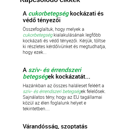
A
cukorbetegség
kockázati és
védő tényezői
Összefoglaltuk, hogy melyek a
cukorbetegség
kialakulásának legfőbb
kockázati és védő tényezői. Kérjük, töltse
ki részletes kérdőívünket és megtudhatja,
hogy ezek...
A
szív- és érrendszeri
betegség
ek kockázatát...
Hazánkban az összes haláleset feléért a
szív- és érrendszeri betegség
ek felelősek.
Sajnálatos tény, hogy az EU tagállamai
közül az élen foglalunk helyet e
tekintetben....
Várandósság, szoptatás