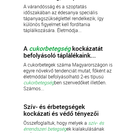
A várandósság és a szoptatás
időszakában az édesanya speciális
tápanyagszükséglettel rendelkezik, így
különös figyelmet kell fordítania
táplálkozására. Életmódja...
A
cukorbetegség
kockázatát
befolyásoló táplálékaink...
A cukorbetegek száma Magyarországon is
egyre növekvő tendenciát mutat, főként az
életmóddal befolyásolható 2-es típusú
cukorbetegség
ben szenvedőket illetően.
Számos...
Szív- és érbetegségek
kockázati és védő tényezői
Összefoglaltuk, hogy melyek a
szív- és
érrendszeri betegség
ek kialakulásának