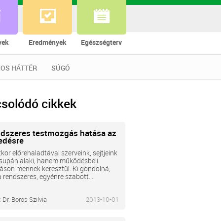
vek
Eredmények
Egészségterv
OS HÁTTÉR
SÚGÓ
solódó cikkek
ndszeres testmozgás hatása az
edésre
tkor előrehaladtával szerveink, sejtjeink
supán alaki, hanem működésbeli
áson mennek keresztül. Ki gondolná,
 rendszeres, egyénre szabott...
:
Dr. Boros Szilvia
2013-10-01