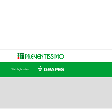
Ó
Webfejlesztés: