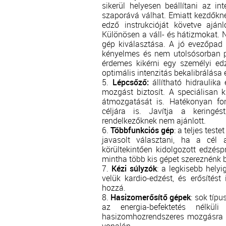
sikerül helyesen beállítani az inte
szaporává válhat. Emiatt kezdőkne
edző instrukcióját követve ajánlo
Különösen a váll- és hátizmokat. 
gép kiválasztása. A jó evezőpad 
kényelmes és nem utolsósorban p
érdemes kikérni egy személyi ed
optimális intenzitás bekalibrálása
Lépcsőző:
állítható hidraulika 
mozgást biztosít. A speciálisan k
átmozgatását is. Hatékonyan for
céljára is. Javítja a keringés
rendelkezőknek nem ajánlott.
Többfunkciós gép
: a teljes tes
javasolt választani, ha a cél 
körültekintően kidolgozott edzésp
mintha több kis gépet szereznénk 
Kézi súlyzók
: a legkisebb hely
velük kardio-edzést, és erősítést 
hozzá.
Hasizomerősítő gépek
: sok típ
az energia-befektetés nélkü
hasizomhozrendszeres mozgásra v