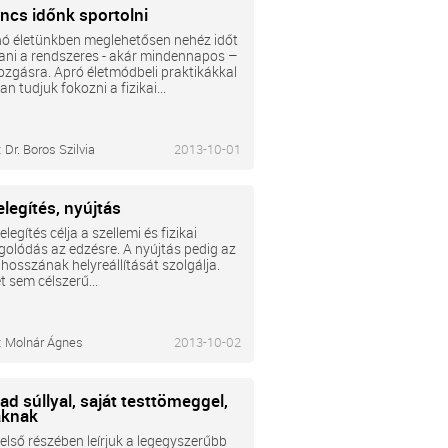
ncs időnk sportolni
ó életünkben meglehetősen nehéz időt
ani a rendszeres - akár mindennapos –
zgásra. Apró életmódbeli praktikákkal
n tudjuk fokozni a fizikai...
:
Dr. Boros Szilvia
2013-10-01
legítés, nyújtás
legítés célja a szellemi és fizikai
olódás az edzésre. A nyújtás pedig az
hosszának helyreállítását szolgálja.
t sem célszerű...
:
Molnár Ágnes
2013-10-02
d súllyal, saját testtömeggel,
aknak
 első részében leírjuk a legegyszerűbb