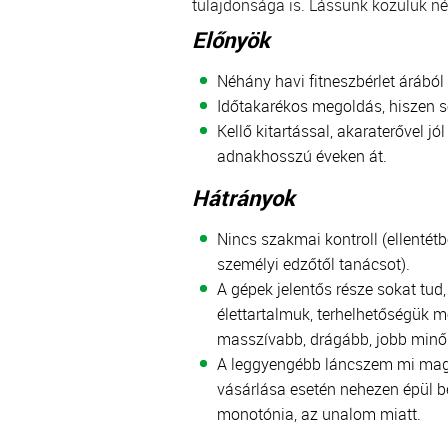
tulajdonsága is. Lássunk közülük n
Előnyök
Néhány havi fitneszbérlet árából
Időtakarékos megoldás, hiszen s
Kellő kitartással, akaraterővel 
adnakhosszú éveken át.
Hátrányok
Nincs szakmai kontroll (ellentét
személyi edzőtől tanácsot).
A gépek jelentős része sokat tu
élettartalmuk, terhelhetőségük m
masszívabb, drágább, jobb minő
A leggyengébb láncszem mi magu
vásárlása esetén nehezen épül b
monotónia, az unalom miatt.