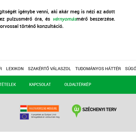
tségét igénybe venni, aki akár meg is nézi az adott
hez pulzusmérő óra, és
vérnyomás
mérő beszerzése.
orvossal történő konzultáció.
R
LEXIKON
SZAKÉRTŐ VÁLASZOL
TUDOMÁNYOS HÁTTÉR
SÚG
TÉTELEK
KAPCSOLAT
OLDALTÉRKÉP