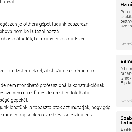
éhányat:
Ha ni
Rohan
szakít
testmo
 egészen jó otthoni gépet tudunk beszerezni.
azonba
ehova nem kell utazni hozzá.
jól kihasználhatók, hatékony edzésmódszert
Szerző
Beme
A beme
ben az edzőtermekkel, ahol bármikor kérhetünk
ráhang
izmok 
Egyike
d, de nem mondható professzionális konstrukciónak:
essze nem éri el fitnesztermekben található,
ségű gépekét.
Szerző
nk lehetünk: a tapasztalatok azt mutatják, hogy gép
e mindennapjainkba az edzés, valószínűleg a
Szaba
férfi
A cikk