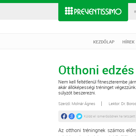
KEZDŐLAP
HÍREK
Otthoni edzés
Nem kell feltétlenül fitneszterembe já
akár állóképességi tréninget végezzün
súlyzót beszerezni.
Szerző: Molnár Ágnes
Lektor: Dr. Boros
Küldd el ismerősödnek ha tetszett
Az otthoni tréningnek számos előn