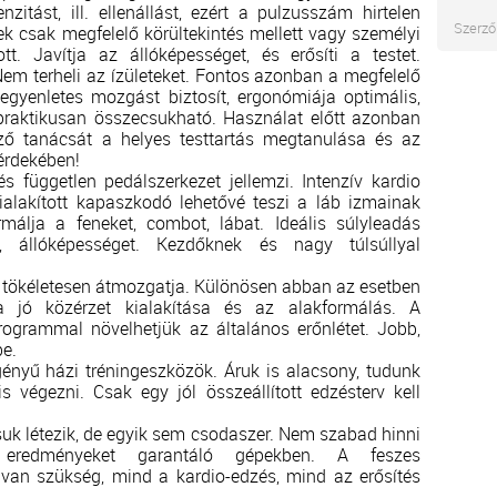
nzitást, ill. ellenállást, ezért a pulzusszám hirtelen
Szerző
k csak megfelelő körültekintés mellett vagy személyi
tt. Javítja az állóképességet, és erősíti a testet.
Nem terheli az ízületeket. Fontos azonban a megfelelő
egyenletes mozgást biztosít, ergonómiája optimális,
raktikusan összecsukható. Használat előtt azonban
ző tanácsát a helyes testtartás megtanulása és az
 érdekében!
és független pedálszerkezet jellemzi. Intenzív kardio
ialakított kapaszkodó lehetővé teszi a láb izmainak
málja a feneket, combot, lábat. Ideális súlyleadás
t, állóképességet. Kezdőknek és nagy túlsúllyal
tet tökéletesen átmozgatja. Különösen abban az esetben
a jó közérzet kialakítása és az alakformálás. A
rogrammal növelhetjük az általános erőnlétet. Jobb,
be.
igényű házi tréningeszközök. Áruk is alacsony, tudunk
is végezni. Csak egy jól összeállított edzésterv kell
usuk létezik, de egyik sem csodaszer. Nem szabad hinni
li eredményeket garantáló gépekben. A feszes
an szükség, mind a kardio-edzés, mind az erősítés