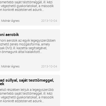
ismertebb saját testtömeggel, ill. kézi
l végezhető gyakorlatokat, a második
n konkrét edzéstervet adunk...
:
Molnár Ágnes
2013-10-04
oni aerobik
honi aerobik az egyik legegyszerűbben
elezhető zenés mozgásforma, amely
ak DVD, ill. kazetta segítségével,
önmagunk által kialakított...
:
Molnár Ágnes
2013-10-04
d súllyal, saját testtömeggel,
ek
 első részében leírjuk a legegyszerűbb
ismertebb saját testtömeggel, ill. kézi
l végezhető gyakorlatokat, a második
n konkrét edzéstervet adunk...