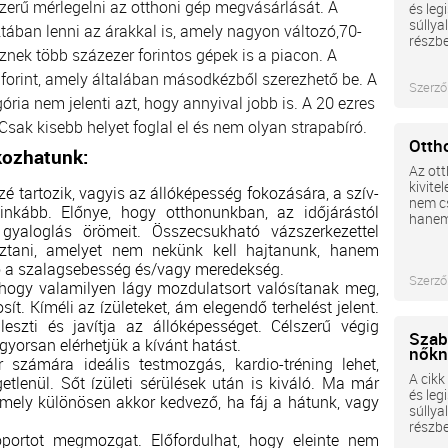
szerű mérlegelni az otthoni gép megvásárlását. A
és leg
súllya
tában lenni az árakkal is, amely nagyon változó,70-
részbe
eznek több százezer forintos gépek is a piacon. A
forint, amely általában másodkézből szerezhető be. A
Szerző
ia nem jelenti azt, hogy annyival jobb is. A 20 ezres
 Csak kisebb helyet foglal el és nem olyan strapabíró.
Otth
kozhatunk:
Az ott
kivit
zé tartozik, vagyis az állóképesség fokozására, a szív-
nem cs
ginkább. Előnye, hogy otthonunkban, az időjárástól
hanem 
, gyaloglás örömeit. Összecsukható vázszerkezettel
asztani, amelyet nem nekünk kell hajtanunk, hanem
tó a szalagsebesség és/vagy meredekség.
Szerző
 hogy valamilyen lágy mozdulatsort valósítanak meg,
sít. Kíméli az ízületeket, ám elegendő terhelést jelent.
leszti és javítja az állóképességet. Célszerű végig
Szaba
yorsan elérhetjük a kívánt hatást.
nőkn
számára ideális testmozgás, kardio-tréning lehet,
A cikk
getlenül. Sőt ízületi sérülések után is kiváló. Ma már
és leg
 amely különösen akkor kedvező, ha fáj a hátunk, vagy
súllya
.
részbe
portot megmozgat. Előfordulhat, hogy eleinte nem