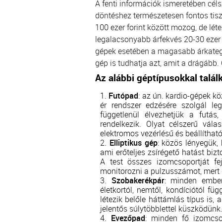
A fenti információk ismeretében cél
döntéshez természetesen fontos tisz
100 ezer forint között mozog, de lét
legalacsonyabb árfekvés 20-30 ezer 
gépek esetében a magasabb árkategór
gép is tudhatja azt, amit a drágább.
Az alábbi géptípusokkal talál
Futópad
: az ún. kardio-gépek kö
ér rendszer edzésére szolgál le
függetlenül élvezhetjük a futás
rendelkezik. Olyat célszerű vál
elektromos vezérlésű és beállítha
Elliptikus gép
: közös lényegük,
ami erőteljes zsírégető hatást bizto
A test összes izomcsoportját fej
monitorozni a pulzusszámot, mert g
Szobakerékpár
: minden ember 
életkortól, nemtől, kondíciótól füg
létezik belőle háttámlás típus is,
jelentős súlytöbblettel küszködünk
Evezőpad
: minden fő izomcso