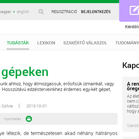
magyar
english
REGISZTRÁCIÓ
BEJELENTKEZÉS
Kérdőí
TUDÁSTÁR
LEXIKON
SZAKÉRTŐ VÁLASZOL
TUDOMÁNY
Kapc
 gépeken
A re
rnunk ahhoz, hogy átmozgassuk, erősítsük izmainkat, vagy
öreg
k. Hosszútávú edzésterveinkhez érdemes egy-két gépet,
Az éle
nem c
 Szilvia
2013-10-01
változ
hogy a
Nyomtatás
Szerző
ye létezik, de természetesen akad néhány hátrányos