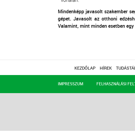
vonalán.
Mindenképp javasolt szakember segí
gépet. Javasolt az otthoni edzés
Valamint, mint minden esetben egy 
KEZDŐLAP
HÍREK
TUDÁSTÁ
IMPRESSZUM
FELHASZNÁLÁSI FEL