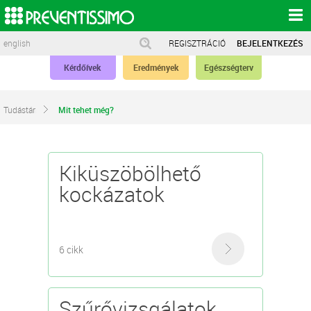
english
REGISZTRÁCIÓ
BEJELENTKEZÉS
Kérdőívek
Eredmények
Egészségterv
Tudástár
Mit tehet még?
Kiküszöbölhető
kockázatok
6 cikk
Szűrővizsgálatok