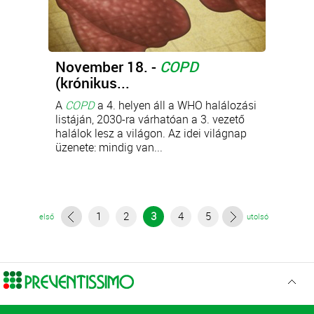
November 18. -
COPD
(krónikus...
A
COPD
a 4. helyen áll a WHO halálozási
listáján, 2030-ra várhatóan a 3. vezető
halálok lesz a világon. Az idei világnap
üzenete: mindig van...
1
2
3
4
5
első
utolsó
Ugr
az
elejér