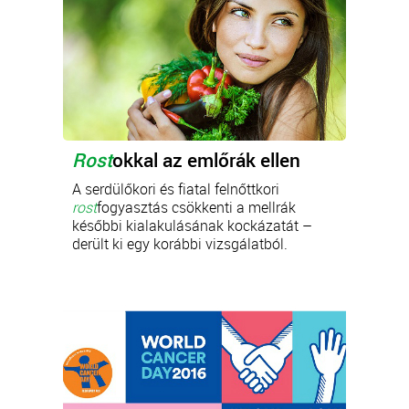
Rost
okkal az emlőrák ellen
A serdülőkori és fiatal felnőttkori
rost
fogyasztás csökkenti a mellrák
későbbi kialakulásának kockázatát –
derült ki egy korábbi vizsgálatból.