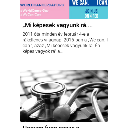
„Mi képesek vagyunk rá....
2011 óta minden év február 4-e a
rákellenes világnap. 2016-ban a „We can. I
can.”, azaz „Mi képesek vagyunk rá. Én
képes vagyok rá” a...
Hogyan függ össze a