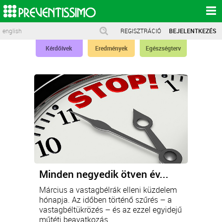
english
REGISZTRÁCIÓ
BEJELENTKEZÉS
Kérdőívek
Eredmények
Egészségterv
Minden negyedik ötven év...
Március a vastagbélrák elleni küzdelem
hónapja. Az időben történő szűrés – a
vastagbéltükrözés – és az ezzel egyidejű
műtéti beavatkozás...