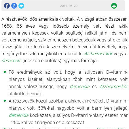
2014. 08. 29.
A résztvevők idős amerikaiak voltak. A vizsgálatban összesen
1658, 65 éves vagy idősebb személy vett részt, akik
valamennyien képesek voltak segítség nélkül járni, és nem
volt demenciájuk, szív-ér rendszeri betegségük vagy stroke-juk
a vizsgálat kezdetén. A személyeket 6 éven át követték, hogy
megfigyelhessék, melyikükben alakul ki
Alzheimer-kór
vagy a
demencia
(időskori elbutulás) egy más formája.
Fő eredményük az volt, hogy a súlyosan D-vitamin-
hiányos kísérleti alanyokban több mint kétszeres volt
annak valószínűsége, hogy
demencia
és
Alzheimer-kór
alakul ki bennük.
A résztvevők közül azokban, akiknek mérsékelt D-vitamin-
hiányuk volt, 53%-kal nagyobb volt a bármilyen jellegű
demencia
kockázata, s súlyos D-vitamin-hiány esetén már
125%-kal volt nagyobb ez a kockázat.