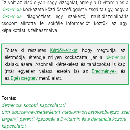
Ez volt az első olyan nagy vizsgálat, amely a D-vitamin és a
demencia
kockázata közti összefüggést vizsgálta úgy, hogy a
demencia
diagnózisát egy szakértő, multidiszciplináris
csoport állította fel sokféle információt, köztük az agyi
képalkotást is felhasználva.
Töltse ki részletes
Kérdőíveinket
, hogy megtudja, az
életmódja, étrendje milyen kockázattal jár a
demencia
kialakulására. Azonnali kiértékelést és tanácsokat is kap
(már egyetlen válasz esetén is) az
Eredmények
és
az
Egészségterv
menü alatt.
Forrás:
demencia_kozotti_kapcsolatot?
utm_source=newsletter&utm_medium=orvostovabbkepzo_szem
target="_parent">Igazolták a D-vitamin és a
demencia
közötti
kapcsolatot.