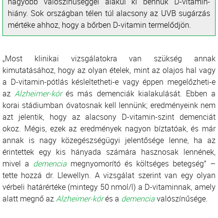
nagyobb valószínűséggel alakul ki bennük D-vitamin-
hiány. Sok országban télen túl alacsony az UVB sugárzás
mértéke ahhoz, hogy a bőrben D-vitamin termelődjön.
„Most klinikai vizsgálatokra van szükség annak
kimutatásához, hogy az olyan ételek, mint az olajos hal vagy
a D-vitamin-pótlás késleltetheti-e vagy éppen megelőzheti-e
az
Alzheimer-kór
és más demenciák kialakulását. Ebben a
korai stádiumban óvatosnak kell lennünk; eredményeink nem
azt jelentik, hogy az alacsony D-vitamin-szint demenciát
okoz. Mégis, ezek az eredmények nagyon bíztatóak, és már
annak is nagy közegészségügyi jelentősége lenne, ha az
érintettek egy kis hányada számára hasznosak lennének,
mivel a
demencia
megnyomorító és költséges betegség” –
tette hozzá dr. Llewellyn. A vizsgálat szerint van egy olyan
vérbeli határértéke (mintegy 50 nmol/l) a D-vitaminnak, amely
alatt megnő az
Alzheimer-kór
és a
demencia
valószínűsége.