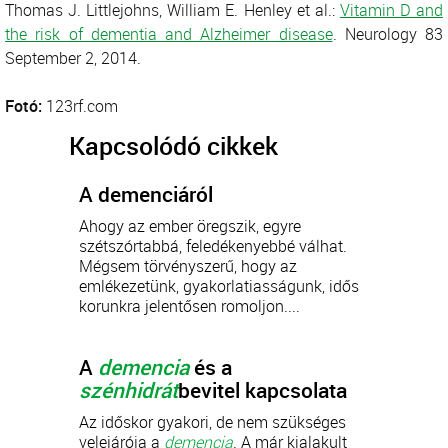
Thomas J. Littlejohns, William E. Henley et al.:
Vitamin D and
the risk of dementia and Alzheimer disease
. Neurology 83
September 2, 2014.
Fotó:
123rf.com
Kapcsolódó cikkek
A demenciáról
Ahogy az ember öregszik, egyre
szétszórtabbá, feledékenyebbé válhat.
Mégsem törvényszerű, hogy az
emlékezetünk, gyakorlatiasságunk, idős
korunkra jelentősen romoljon....
A
demencia
és a
szénhidrát
bevitel kapcsolata
Az időskor gyakori, de nem szükséges
velejárója a
demencia
. A már kialakult