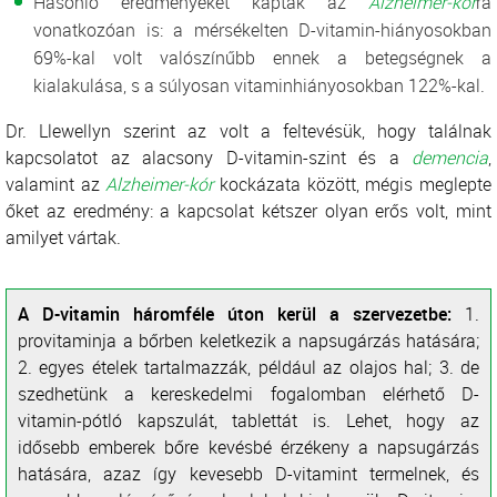
Hasonló eredményeket kaptak az
Alzheimer-kór
ra
vonatkozóan is: a mérsékelten D-vitamin-hiányosokban
69%-kal volt valószínűbb ennek a betegségnek a
kialakulása, s a súlyosan vitaminhiányosokban 122%-kal.
Dr. Llewellyn szerint az volt a feltevésük, hogy találnak
kapcsolatot az alacsony D-vitamin-szint és a
demencia
,
valamint az
Alzheimer-kór
kockázata között, mégis meglepte
őket az eredmény: a kapcsolat kétszer olyan erős volt, mint
amilyet vártak.
A D-vitamin háromféle úton kerül a szervezetbe:
1.
provitaminja a bőrben keletkezik a napsugárzás hatására;
2. egyes ételek tartalmazzák, például az olajos hal; 3. de
szedhetünk a kereskedelmi fogalomban elérhető D-
vitamin-pótló kapszulát, tablettát is. Lehet, hogy az
idősebb emberek bőre kevésbé érzékeny a napsugárzás
hatására, azaz így kevesebb D-vitamint termelnek, és