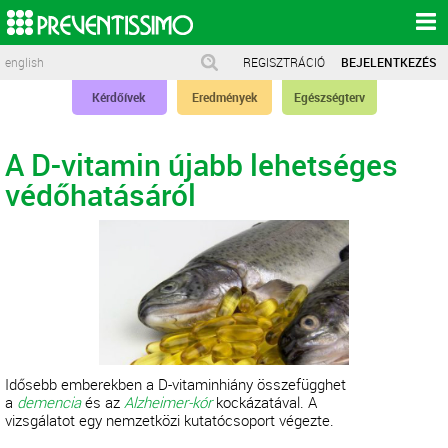
english
REGISZTRÁCIÓ
BEJELENTKEZÉS
Kérdőívek
Eredmények
Egészségterv
A D-vitamin újabb lehetséges
védőhatásáról
Idősebb emberekben a D-vitaminhiány összefügghet
a
demencia
és az
Alzheimer-kór
kockázatával. A
vizsgálatot egy nemzetközi kutatócsoport végezte.