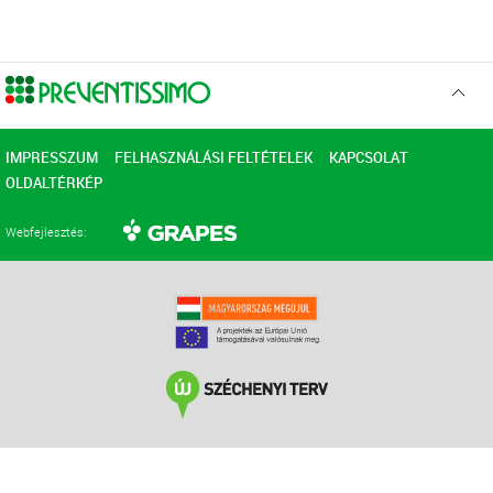
Ugr
az
elejér
IMPRESSZUM
FELHASZNÁLÁSI FELTÉTELEK
KAPCSOLAT
OLDALTÉRKÉP
Webfejlesztés: