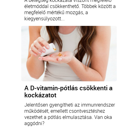
A betegség kockázata viszont megfelelő
életmóddal csökkenthető. Többek között a
megfelelő mértékű mozgás, a
kiegyensúlyozott...
A D-vitamin-pótlás csökkenti a
kockázatot
Jelentősen gyengítheti az immunrendszer
működését, emellett csontvesztéshez
vezethet a pótlás elmulasztása. Van oka
aggódni?