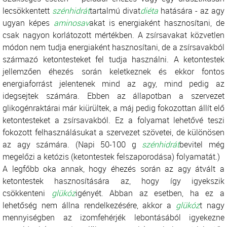
lecsökkentett
szénhidrát
tartalmú divat
diéta
hatására - az agy
ugyan képes
aminosav
akat is energiaként hasznosítani, de
csak nagyon korlátozott mértékben. A zsírsavakat közvetlen
módon nem tudja energiaként hasznosítani, de a zsírsavakból
származó ketontesteket fel tudja használni. A ketontestek
jellemzően éhezés során keletkeznek és ekkor fontos
energiaforrást jelentenek mind az agy, mind pedig az
idegsejtek számára. Ebben az állapotban a szervezet
glikogénraktárai már kiürültek, a máj pedig fokozottan állít elő
ketontesteket a zsírsavakból. Ez a folyamat lehetővé teszi
fokozott felhasználásukat a szervezet szövetei, de különösen
az agy számára. (Napi 50-100 g
szénhidrát
bevitel még
megelőzi a ketózis (ketontestek felszaporodása) folyamatát.)
A legfőbb oka annak, hogy éhezés során az agy átvált a
ketontestek hasznosítására az, hogy így igyekszik
csökkenteni
glükóz
igényét. Abban az esetben, ha ez a
lehetőség nem állna rendelkezésére, akkor a
glükóz
t nagy
mennyiségben az izomfehérjék lebontásából igyekezne