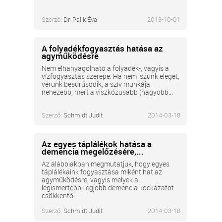
Szerző:
Dr. Palik Éva
2013-10-01
A folyadékfogyasztás hatása az
agyműködésre
Nem elhanyagolható a folyadék-, vagyis a
vízfogyasztás szerepe. Ha nem iszunk eleget,
vérünk besűrűsödik, a szív munkája
nehezebb, mert a viszkózusabb (nagyobb...
Szerző:
Schmidt Judit
2014-03-18
Az egyes táplálékok hatása a
demencia megelőzésére,...
Az alábbiakban megmutatjuk, hogy egyes
táplálékaink fogyasztása miként hat az
agyműködésre, vagyis melyek a
legismertebb, legjobb demencia kockázatot
csökkentő...
Szerző:
Schmidt Judit
2014-03-18