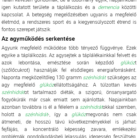
igen kutatott területe a táplálkozás és a
demencia
közötti
kapcsolat. A betegség megelőzésében ugyanis a megfelelő
életmód, a rendszeres sport és a kiegyensúlyozott étrend is
fontos szerepet játszik.
Az agyműködés serkentése
Agyunk megfelelő működése több tényező függvénye. Ezek
egyike a táplálkozás. Az agysejtek a táplálékainkkal felvett és
azok lebontása, emésztése során képződő
glükóz
t
(szőlőcukrot) használják fel elsődleges energiaforrásként.
Naponta megközelítőleg 130 gramm
szénhidrát
szükséges az
agy megfelelő
glükóz
ellátottságához. A túlzottan kevés
szénhidrát
ot tartalmazó diéták, a szigorú, önsanyargató
fogyókúrák már csak emiatt sem ajánlottak. Napjainkban
azonban továbbra is él a félelem a
szénhidrát
okkal szemben,
holott a
szénhidrát
-, így a
glükóz
megvonás nem csak
átmeneti, de hosszú távú következményekkel is járhat:
fejfájás, a koncentráló képesség zavara, emlékezési
problémák, gondolkodásbeli lelassulás, idegesség, feszültség,