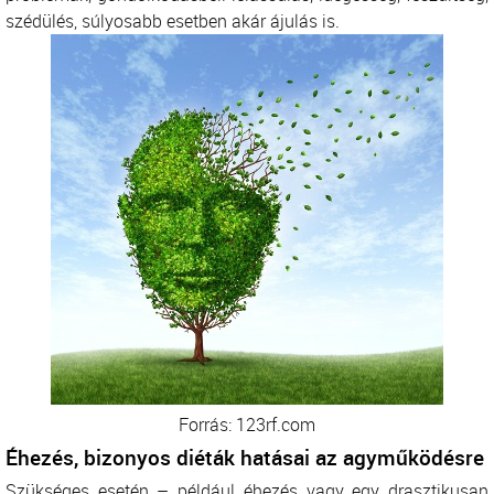
szédülés, súlyosabb esetben akár ájulás is.
Forrás: 123rf.com
Éhezés, bizonyos diéták hatásai az agyműködésre
Szükséges esetén – például éhezés vagy egy drasztikusan