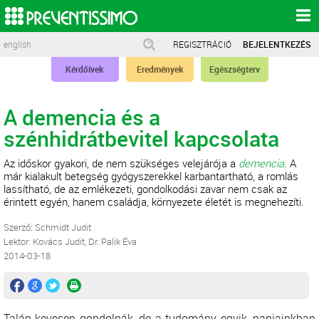
english
REGISZTRÁCIÓ
BEJELENTKEZÉS
Kérdőívek
Eredmények
Egészségterv
A demencia és a
szénhidrátbevitel kapcsolata
Az időskor gyakori, de nem szükséges velejárója a
demencia
. A
már kialakult betegség gyógyszerekkel karbantartható, a romlás
lassítható, de az emlékezeti, gondolkodási zavar nem csak az
érintett egyén, hanem családja, környezete életét is megnehezíti.
Szerző: Schmidt Judit
Lektor: Kovács Judit, Dr. Palik Éva
2014-03-18
Talán kevesen gondolnák, de a tudomány egyik, napjainkban