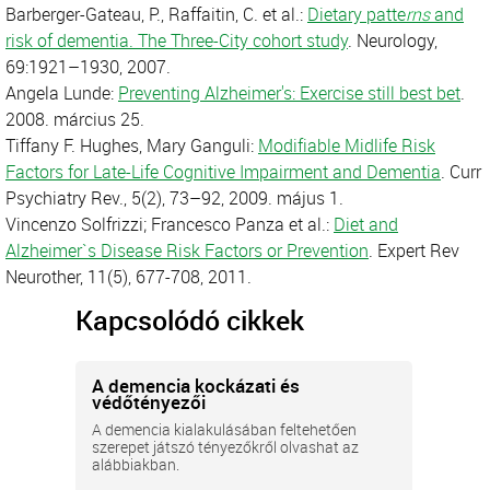
Barberger-Gateau, P., Raffaitin, C. et al.:
Dietary patte
rns
and
risk of dementia. The Three-City cohort study
. Neurology,
69:1921–1930, 2007.
Angela Lunde:
Preventing Alzheimer's: Exercise still best bet
.
2008. március 25.
Tiffany F. Hughes, Mary Ganguli:
Modifiable Midlife Risk
Factors for Late-Life Cognitive Impairment and Dementia
. Curr
Psychiatry Rev., 5(2), 73–92, 2009. május 1.
Vincenzo Solfrizzi; Francesco Panza et al.:
Diet and
Alzheimer`s Disease Risk Factors or Prevention
. Expert Rev
Neurother, 11(5), 677-708, 2011.
Kapcsolódó cikkek
A demencia kockázati és
védőtényezői
A demencia kialakulásában feltehetően
szerepet játszó tényezőkről olvashat az
alábbiakban.