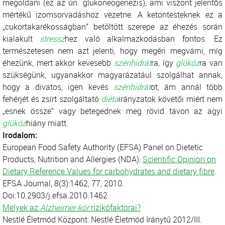
megoldani (ez az ún. glükoneogenezis), ami viszont jelentős
mértékű izomsorvadáshoz vezetne. A ketontesteknek ez a
„cukortakarékosságban” betöltött szerepe az éhezés során
kialakult
stressz
hez való alkalmazkodásban fontos. Ez
természetesen nem azt jelenti, hogy megéri megvárni, míg
éhezünk, mert akkor kevesebb
szénhidrát
ra, így
glükóz
ra van
szükségünk, ugyanakkor magyarázatául szolgálhat annak,
hogy a divatos, igen kevés
szénhidrát
ot, ám annál több
fehérjét és zsírt szolgáltató
diéta
irányzatok követői miért nem
„esnek össze” vagy betegednek meg rövid távon az agyi
glükóz
hiány miatt.
Irodalom:
European Food Safety Authority (EFSA) Panel on Dietetic
Products, Nutrition and Allergies (NDA):
Scientific Opinion on
Dietary Reference Values for carbohydrates and dietary fibre
.
EFSA Journal, 8(3):1462, 77, 2010.
Doi:10.2903/j.efsa.2010.1462
Melyek az
Alzheimer-kór
rizikófaktorai?
Nestlé Életmód Központ: Nestlé Életmód Iránytű 2012/III.