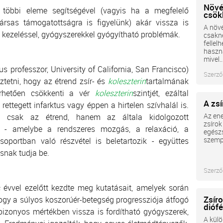
Növé
többi eleme segítségével (vagyis ha a megfelelő
csök
ársas támogatottságra is figyelünk) akár vissza is
A növé
 kezeléssel, gyógyszerekkel gyógyítható problémák.
csakn
fellel
haszná
mivel..
s professzor, University of California, San Francisco)
Szerző
tetni, hogy az étrend zsír- és
koleszterin
tartalmának
érhetően csökkenti a vér
koleszterin
szintjét, ezáltal
A zs
rettegett infarktus vagy éppen a hirtelen szívhalál is.
Az ene
 csak az étrend, hanem az általa kidolgozott
zsírok
- amelybe a rendszeres mozgás, a relaxáció, a
egészs
szempo
portban való részvétel is beletartozik - együttes
ásnak tudja be.
Szerző
 évvel ezelőtt kezdte meg kutatásait, amelyek során
Zsíro
 hogy a súlyos koszorúér-betegség progressziója átfogó
diófé
bizonyos mértékben vissza is fordítható gyógyszerek,
A külö