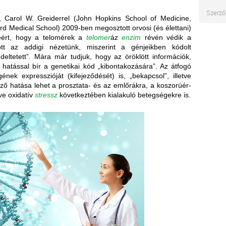
Szerző
, Carol W. Greiderrel (John Hopkins School of Medicine,
rd Medical School) 2009-ben megosztott orvosi (és élettani)
séért, hogy a telomérek a
telomer
áz
enzim
révén védik a
tt az addigi nézetünk, miszerint a génjeikben kódolt
deltetett”. Mára már tudjuk, hogy az öröklött információk,
 hatással bír a genetikai kód „kibontakozására”. Az átfogó
nek expresszióját (kifejeződését) is, „bekapcsol”, illetve
ző hatása lehet a prosztata- és az emlőrákra, a koszorúér-
tve oxidatív
stressz
következtében kialakuló betegségekre is.