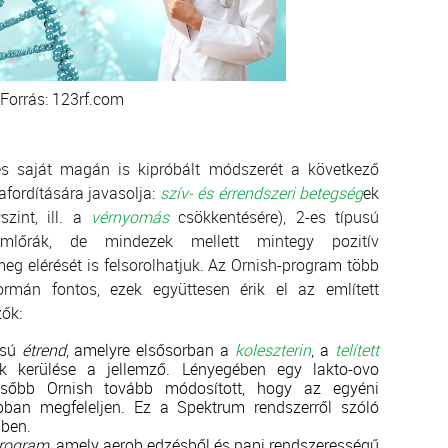
Forrás: 123rf.com
t és saját magán is kipróbált módszerét a következő
zafordítására javasolja:
szív- és érrendszeri betegség
ek
r
szint, ill. a
vérnyomás
csökkentésére), 2-es típusú
mlőrák, de mindezek mellett mintegy pozitív
eg elérését is felsorolhatjuk. Az Ornish-program több
ormán fontos, ezek együttesen érik el az említett
zők:
ású
étrend
, amelyre elsősorban a
koleszterin
, a
telített
k kerülése a jellemző. Lényegében egy lakto-ovo
később Ornish tovább módosított, hogy az egyéni
bban megfeleljen. Ez a Spektrum rendszerről szóló
bben.
rogram
, amely aerob edzésből és napi rendszerességű