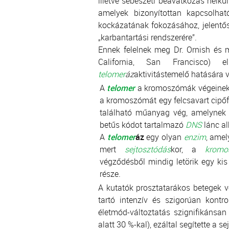
illetve sebészeti beavatkozás nélkü
amelyek bizonyítottan kapcsolha
kockázatának fokozásához, jelentőse
„karbantartási rendszerére”.
Ennek felelnek meg Dr. Ornish és
California, San Francisco)
telomer
áz
aktivitástemelő hatására 
A
telomer
a kromoszómák végeinek 
a kromoszómát egy felcsavart cipőf
található műanyag vég, amelynek 
betűs kódot tartalmazó
DNS
lánc al
A
telomer
áz
egy olyan
enzim
, amel
mert
sejtosztódás
kor, a
kromo
végződésből mindig letörik egy ki
része.
A kutatók prosztatarákos betegek v
tartó intenzív és szigorúan kontro
életmód-változtatás szignifikánsa
alatt 30 %-kal), ezáltal segítette a 