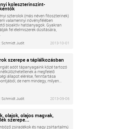
nyi koleszterinszint-
kentők
nyi szterolok (más néven fitoszterinek)
em valamennyi növényfélében
hető bioaktív hatóanyagok. Gyakran
lják fel élelmiszerek dúsítására,
.
:
Schmidt Judit
2013-10-01
írok szerepe a táplálkozásban
rgiát adót tápanyagaink közé tartozó
 nélkülözhetetlenek a megfelelő
égi állapot elérése, fenntartása
ntjából, de nem mindegy, milyen...
:
Schmidt Judit
2013-09-06
k, olajok, olajos magvak,
lék szerepe...
nböző zsiradékok és nagy zsírtartalmú