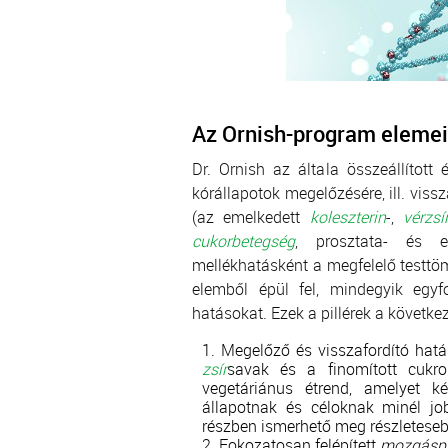
Az Ornish-program elemei
Dr. Ornish az általa összeállítot
kórállapotok megelőzésére, ill. viss
(az emelkedett
koleszterin
-,
vérzsí
cukorbetegség
, prosztata- és e
mellékhatásként a megfelelő testtöm
elemből épül fel, mindegyik egyf
hatásokat. Ezek a pillérek a követke
Megelőző és visszafordító hat
zsír
savak és a finomított cukro
vegetáriánus étrend, amelyet 
állapotnak és céloknak minél jo
részben ismerhető meg részletese
Fokozatosan felépített
mozgásp