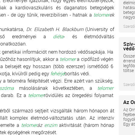
l. Eredményei igazolták, hogy egyes életmódtényezők,
élelmi
tóak a kardiovaszkuláris és daganatos betegségek
hatása
beteg
n - de úgy tűnik, reverzibilisen - hatnak a
telomer
ek
nagyob
Szerző
 munkatársa,
Dr. Elizabeth H. Blackburn
(University of
 első eredményei a
diéta
- és életmódváltás
vonatkozóan.
Szív
védő
genetikai információt nem hordozó védősapkája. Ha
Összef
űzőhöz hasonlítjuk, akkor a
telomer
a cipőfűző végén
érrend
legfőb
a belsejét egy hosszan (több ezerszer) ismétlődő 6
töltse
kotja, kívülről pedig egy
fehérje
borítás védi.
y a teloméra felépítését végzi. Erre azért van szükség,
Szerző
szóma
másolásának következtében, a
telomer
s darab. Ez a
telomer
rövidülés az öregedési folyamat
Az O
Az Orn
érből származó sejtjeit vizsgálták három hónapon át
fejébe
llált komplex életmód-változtatás után. Az intenzív
fogyók
Egy át
n emelte a
telomer
áz
enzim
aktivitását (három hónap
sejtek épségének megőrzését.