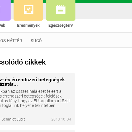
vek
Eredmények
Egészségterv
OS HÁTTÉR
SÚGÓ
solódó cikkek
ív- és érrendszeri betegségek
zatát...
ban az összes haláleset feléért a
és érrendszeri betegségek felelősek.
atos tény, hogy az EU tagállamai közül
n foglalunk helyet e tekintetben....
:
Schmidt Judit
2013-10-04