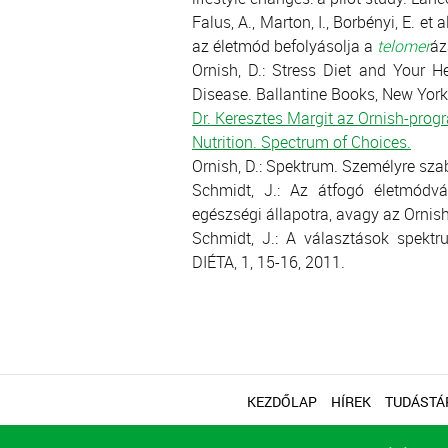
Falus, A., Marton, I., Borbényi, E. et
az életmód befolyásolja a
telomer
áz
Ornish, D.: Stress Diet and Your H
Disease. Ballantine Books, New York
Dr. Keresztes Margit az Ornish-prog
Nutrition. Spectrum of Choices.
Ornish, D.: Spektrum. Személyre sz
Schmidt, J.: Az átfogó életmódvá
egészségi állapotra, avagy az Ornis
Schmidt, J.: A választások spekt
DIÉTA, 1, 15-16, 2011.
KEZDŐLAP
HÍREK
TUDÁSTÁ