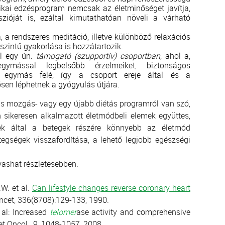
izikai edzésprogram nemcsak az életminőséget javítja,
zióját is, ezáltal kimutathatóan növeli a várható
, a rendszeres meditáció, illetve különböző relaxációs
szintű gyakorlása is hozzátartozik.
el egy ún.
támogató (szupportív) csoportban
, ahol a,
gymással legbelsőbb érzelmeiket, biztonságos
i egymás felé, így a csoport ereje által és a
sen léphetnek a gyógyulás útjára.
is mozgás- vagy egy újabb diétás programról van szó,
sikeresen alkalmazott életmódbeli elemek együttes,
yek által a betegek részére könnyebb az életmód
tegségek visszafordítása, a lehető legjobb egészségi
lvashat részletesebben.
.W. et al.
Can lifestyle changes reverse coronary heart
ancet, 336(8708):129-133, 1990.
t al: Increased
telomer
ase activity and comprehensive
cet Oncol., 9, 1048-1057, 2008.