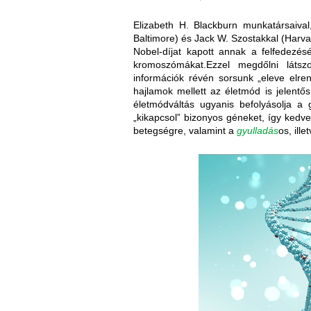
Elizabeth H. Blackburn munkatársaival
Baltimore) és Jack W. Szostakkal (Harva
Nobel-díjat kapott annak a felfedezé
kromoszómákat.Ezzel megdőlni látszo
információk révén sorsunk „eleve elren
hajlamok mellett az életmód is jelentős
életmódváltás ugyanis befolyásolja a gé
„kikapcsol” bizonyos géneket, így kedve
betegségre, valamint a
gyulladás
os, ille