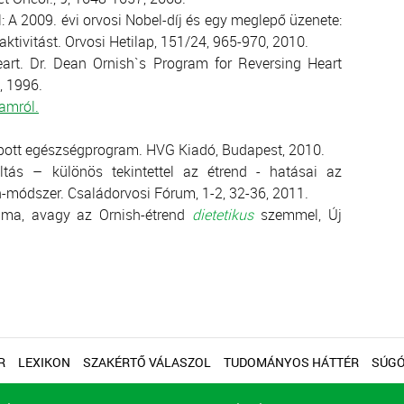
 al: A 2009. évi orvosi Nobel-díj és egy meglepő üzenete:
aktivitást. Orvosi Hetilap, 151/24, 965-970, 2010.
eart. Dr. Dean Ornish`s Program for Reversing Heart
, 1996.
ramról.
abott egészségprogram. HVG Kiadó, Budapest, 2010.
ltás – különös tekintettel az étrend - hatásai az
h-módszer. Családorvosi Fórum, 1-2, 32-36, 2011.
ruma, avagy az Ornish-étrend
dietetikus
szemmel,
Új
R
LEXIKON
SZAKÉRTŐ VÁLASZOL
TUDOMÁNYOS HÁTTÉR
SÚG