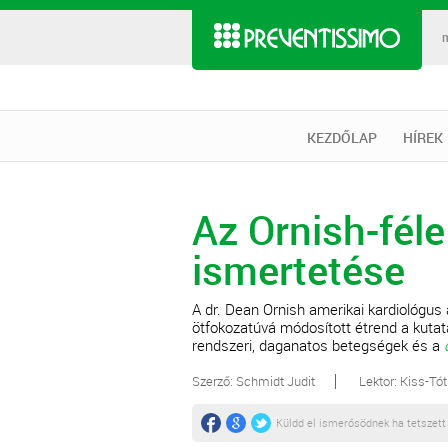
KEZDŐLAP
HÍREK
Az Ornish-fél
ismertetése
A dr. Dean Ornish amerikai kardiológus 
ötfokozatúvá módosított étrend a kutat
rendszeri, daganatos betegségek és a
Szerző: Schmidt Judit
Lektor: Kiss-Tót
Küldd el ismerősödnek ha tetszett