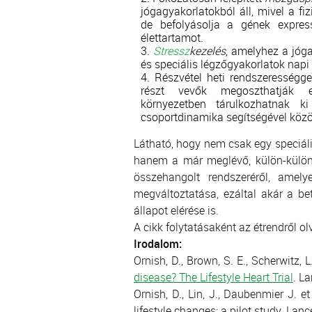
jógagyakorlatokból áll, mivel a f
de befolyásolja a gének express
élettartamot.
Stressz
kezelés
, amelyhez a jóga
és speciális légzőgyakorlatok napi 
Részvétel heti rendszerességg
részt vevők megoszthatják e
környezetben tárulkozhatnak k
csoportdinamika segítségével közö
Látható, hogy nem csak egy speciál
hanem a már meglévő, külön-külön 
összehangolt rendszeréről, amel
megváltoztatása, ezáltal akár a be
állapot elérése is.
A cikk folytatásaként az étrendről o
Irodalom:
Ornish, D., Brown, S. E., Scherwitz, L
disease? The Lifestyle Heart Trial
. L
Ornish, D., Lin, J., Daubenmier J. e
lifestyle changes: a pilot study. Lan