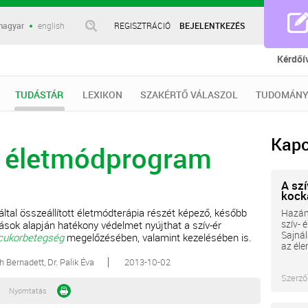
magyar
english
REGISZTRÁCIÓ
BEJELENTKEZÉS
Kérdőí
TUDÁSTÁR
LEXIKON
SZAKÉRTŐ VÁLASZOL
TUDOMÁNY
Kapc
e életmódprogram
A sz
kocká
által összeállított életmódterápia részét képező, később
Hazánk
szív- 
ások alapján hatékony védelmet nyújthat a szív-ér
Sajnál
cukorbetegség
megelőzésében, valamint kezelésében is.
az éle
h Bernadett, Dr. Palik Éva
2013-10-02
Szerző
Nyomtatás