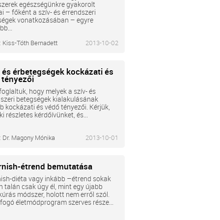
szerek egészségünkre gyakorolt
i – főként a szív- és érrendszeri
ségek vonatkozásában – egyre
b...
:
Kiss-Tóth Bernadett
2013-10-02
- és érbetegségek kockázati és
 tényezői
oglaltuk, hogy melyek a szív- és
szeri betegségek kialakulásának
b kockázati és védő tényezői. Kérjük,
 ki részletes kérdőívünket, és...
:
Dr. Magony Mónika
2013-10-01
rnish-étrend bemutatása
ish-diéta vagy inkább –étrend sokak
n talán csak úgy él, mint egy újabb
úrás módszer, holott nem erről szól.
fogó életmódprogram szerves része...