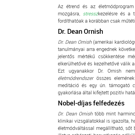
Az étrend és az életmódprogram 
mozgásra,
stressz
kezelésre és a t
fordíthatóak a korábban csak műtéti
Dr. Dean Ornish
Dr. Dean Ornish
(amerikai kardiológu
tanulmányai arra engednek következ
jelentős mértékű csökkentése m
elkerülhetővé és kezelhetővé válik a 
Ezt ugyanakkor Dr. Ornish nem
életmódrendszer
összes elemének 
meditáció és egy ún. támogató cso
gyakorlása által kifejtett pozitív hat
Nobel-díjas felfedezés
Dr. Dean Ornish
több mint harminc
klinikai vizsgálatokkal is igazolta,
életmódváltással megállítható, sőt 