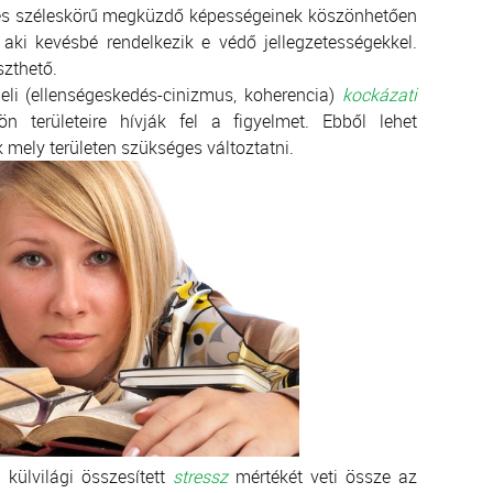
és széleskörű megküzdő képességeinek köszönhetően
 aki kevésbé rendelkezik e védő jellegzetességekkel.
szthető.
beli (ellenségeskedés-cinizmus, koherencia)
kockázati
 területeire hívják fel a figyelmet. Ebből lehet
 mely területen szükséges változtatni.
ülvilági összesített
stressz
mértékét veti össze az