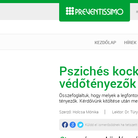
KEZDŐLAP
HÍREK
Pszichés kock
védőtényezők
Összefoglaltuk, hogy melyek a legfont
tényezők. Kérdőívünk kitöltése után me
Szerző: Holcsa Mónika
Lektor: Dr. Túr
Küldd el ismerősödnek ha tetszett