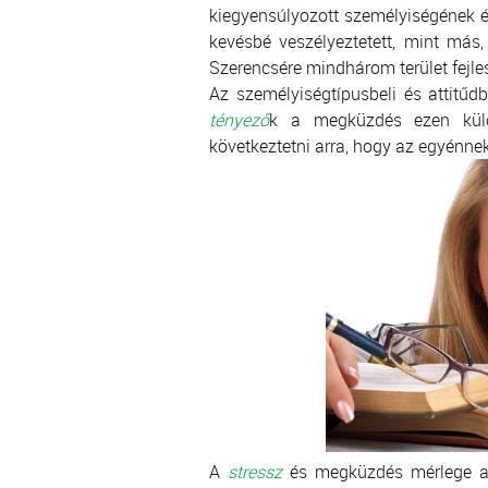
kiegyensúlyozott személyiségének 
kevésbé veszélyeztetett, mint más,
Szerencsére mindhárom terület fejle
Az személyiségtípusbeli és attitűd
tényező
k a megküzdés ezen külön
következtetni arra, hogy az egyénnek
A
stressz
és megküzdés mérlege a k