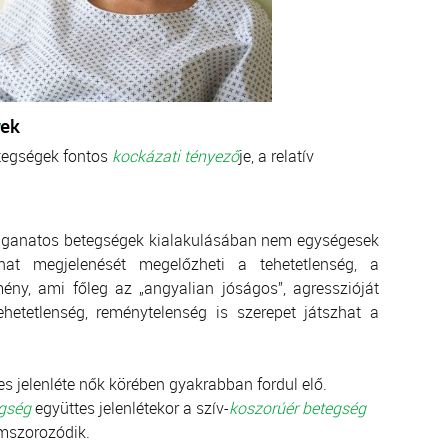
ek
etegségek fontos
kockázati tényező
je, a relatív
daganatos betegségek kialakulásában nem egységesek
at megjelenését megelőzheti a tehetetlenség, a
ény, ami főleg az „angyalian jóságos”, agresszióját
ehetetlenség, reménytelenség is szerepet játszhat a
s jelenléte nők körében gyakrabban fordul elő.
gség
együttes jelenlétekor a szív-
koszorúér betegség
mszorozódik.