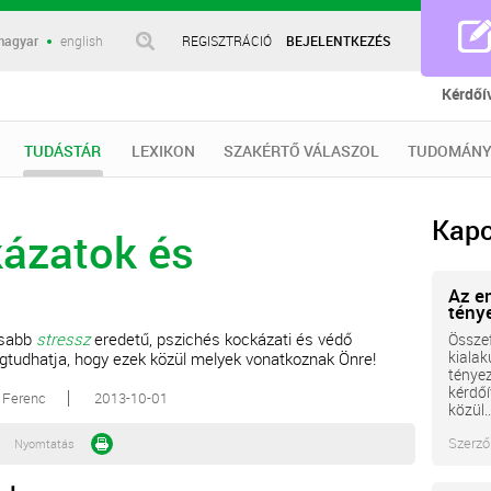
magyar
english
REGISZTRÁCIÓ
BEJELENTKEZÉS
Kérdőí
TUDÁSTÁR
LEXIKON
SZAKÉRTŐ VÁLASZOL
TUDOMÁNY
Kapc
ázatok és
Az e
tény
osabb
stressz
eredetű, pszichés kockázati és védő
Összef
kialak
gtudhatja, hogy ezek közül melyek vonatkoznak Önre!
tényez
kérdőí
y Ferenc
2013-10-01
közül..
Szerző
Nyomtatás