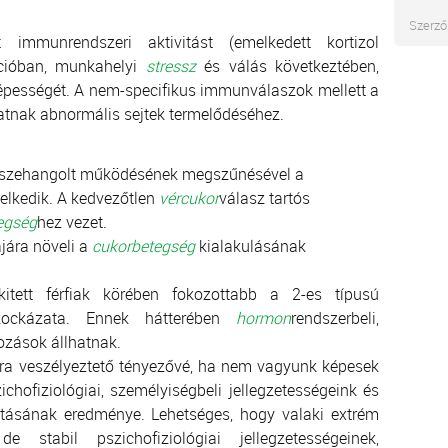
Szerző
immunrendszeri aktivitást (emelkedett kortizol
kcióban, munkahelyi
stressz
és válás következtében,
épességét. A nem-specifikus immunválaszok mellett a
atnak abnormális sejtek termelődéséhez.
szehangolt működésének megszűnésével a
elkedik. A kedvezőtlen
vércukor
válasz tartós
egség
hez vezet.
jára növeli a
cukorbetegség
kialakulásának
kitett férfiak körében fokozottabb a 2-es típusú
kockázata. Ennek hátterében
hormon
rendszerbeli,
tozások állhatnak.
ra veszélyeztető tényezővé, ha nem vagyunk képesek
hofiziológiai, személyiségbeli jellegzetességeink és
ásának eredménye. Lehetséges, hogy valaki extrém
 stabil pszichofiziológiai jellegzetességeinek,