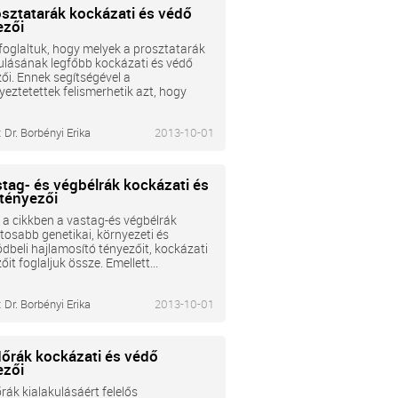
osztatarák kockázati és védő
ezői
oglaltuk, hogy melyek a prosztatarák
ulásának legfőbb kockázati és védő
ői. Ennek segítségével a
yeztetettek felismerhetik azt, hogy
:
Dr. Borbényi Erika
2013-10-01
stag- és végbélrák kockázati és
tényezői
a cikkben a vastag-és végbélrák
tosabb genetikai, környezeti és
dbeli hajlamosító tényezőit, kockázati
őit foglaljuk össze. Emellett...
:
Dr. Borbényi Erika
2013-10-01
dőrák kockázati és védő
ezői
rák kialakulásáért felelős