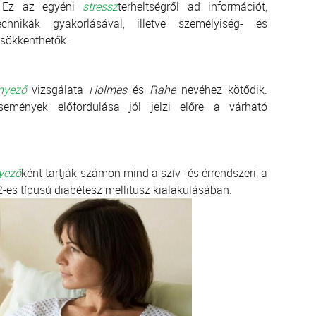
. Ez az egyéni
stressz
terheltségről ad információt,
hnikák gyakorlásával, illetve személyiség- és
csökkenthetők.
nyező
vizsgálata
Holmes
és
Rahe
nevéhez kötődik.
semények előfordulása jól jelzi előre a várható
nyező
ként tartják számon mind a szív- és érrendszeri, a
2-es típusú diabétesz mellitusz kialakulásában.