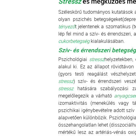
Stressz
és megküzdés mé
Széleskörű tudományos kutatások a
olyan pszichés betegségeket(depr
tényező
t jelentenek a szomatikus (t
lép fel mind a szív- és érrendszeri
cukorbetegség
kialakulásában.
Szív- és érrendszeri betegség
Pszichológiai
stressz
helyzetekben, 
alakul ki. Ez az állapot rövidtávo
(gyors testi reagálást vészhelyze
stressz
) szív- és érrendszeri vesz
stressz
hatására szabályozási zav
megelőlegezik a várható
anyagcse
izomaktivitás (menekülés vagy t
pszichikai igénybevételre adott szív 
alapvetően különbözik. Pszichológi
összehangolatlan lehet (disszociálh
mértékű lesz az artériás-vénás oxi