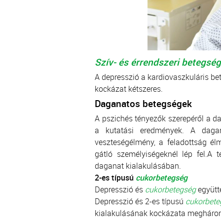
Szív- és érrendszeri betegség
A depresszió a kardiovaszkuláris b
kockázat kétszeres.
Daganatos betegségek
A pszichés tényezők szerepéről a 
a kutatási eredmények. A dagan
veszteségélmény, a feladottság élm
gátló személyiségeknél lép fel.A t
daganat kialakulásában.
2-es típusú
cukorbetegség
Depresszió és
cukorbetegség
együtte
Depresszió és 2-es típusú
cukorbete
kialakulásának kockázata megháro