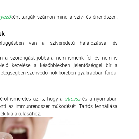
nyező
ként tartják számon mind a szív- és érrendszeri,
ek
efüggésben van a szíveredetű halálozással és
n a szorongást jobbára nem ismerik fel, és nem is
lelő kezelése a későbbiekben jelentőséggel bír a
betegségben szenvedő nők körében gyakrabban fordul
.
éről ismeretes az is, hogy a
stressz
és a nyomában
enti az immunrendszer működését. Tartós fennállása
ek kialakulásához.