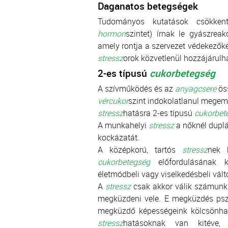
Daganatos betegségek
Tudományos kutatások csökkent 
hormon
szintet) írnak le gyászrea
amely rontja a szervezet védekezők
stressz
orok közvetlenül hozzájárulh
2-es típusú
cukorbetegség
A szívműködés és az
anyagcsere
ös
vércukor
szint indokolatlanul megem
stressz
hatásra 2-es típusú
cukorbet
A munkahelyi
stressz
a nőknél duplá
kockázatát.
A középkorú, tartós
stressz
nek 
cukorbetegség
előfordulásának 
életmódbeli vagy viselkedésbeli vál
A
stressz
csak akkor válik számunk
megküzdeni vele. E megküzdés pszic
megküzdő képességeink kölcsönhat
stressz
hatásoknak van kitéve, de