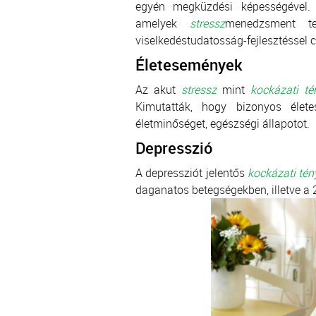
egyén megküzdési képességével
amelyek
stressz
menedzsment tec
viselkedéstudatosság-fejlesztéssel 
Életesemények
Az akut
stressz
mint
kockázati té
Kimutatták, hogy bizonyos élete
életminőséget, egészségi állapotot.
Depresszió
A depressziót jelentős
kockázati té
daganatos betegségekben, illetve a 