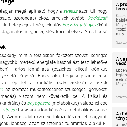
rlege
A pr
tény
lapján megállapítható, hogy a
stressz
azon túl, hogy
Összef
esszió, szorongás) okoz, amelyek további
kockázati
kialak
esti) betegségek terén, jelentős
kockázati tényező
ként
tényez
veszél
, a daganatos megbetegedésekben, illetve a 2-es típusú
mely...
Szerző
ek
csakúgy, mint a testiekben fokozott szöveti keringés
A va
n nagyobb mértékű energiafelhasználást tesz lehetővé
védő
tben). Tartós fennállása (pszichés jellegű krónikus
Ebben 
legfon
élyeztető tényező. Ennek oka, hogy a pszichológiai
életmó
ar lép fel: a kardiális (szív eredetű) válaszok
tényez
re
, az izomzat működtetéséhez szükséges igényeket,
ámadás) viszont nem következik be. A fizikai és
Szerző
(kardiális) és
anyagcsere
(metabolikus) válasz jellege
ai
stressz
hatására a kardiális és a metabolikus válasz
A tü
at). Azonos szívfrekvencia-fokozódás mellett nagyobb
tény
génkülönbség, azaz szisztémás túláramlás alakul ki,
A tüdő