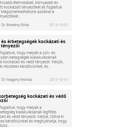
tosabb életmódbeli, környezeti és
tt kockázati tényezőket és foglaltuk
. Megismerkedhetünk azokkal a
nyezőkkel...
:
Dr. Borbényi Erika
2013-10-01
- és érbetegségek kockázati és
 tényezői
oglaltuk, hogy melyek a szív- és
szeri betegségek kialakulásának
b kockázati és védő tényezői. Kérjük,
 ki részletes kérdőívünket, és...
:
Dr. Magony Mónika
2013-10-01
korbetegség kockázati és védő
ezői
oglaltuk, hogy melyek a
betegség kialakulásának legfőbb
ati és védő tényezői. Kérjük, töltse ki
tes kérdőívünket és megtudhatja, hogy
özül...