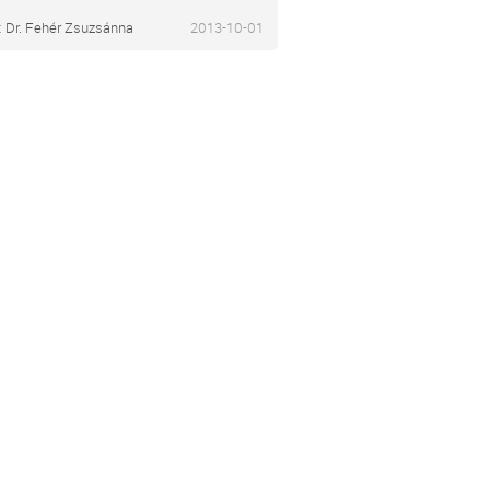
:
Dr. Fehér Zsuzsánna
2013-10-01