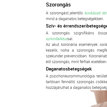
Szorongás
A szorongást jelentős
kockázati té
mind a daganatos betegségekben.
Szív- és érrendszeri
betegség
A szorongás szignifikáns össz
szívinfarktus
sal.
Az akut koronária események sorá
kezelik, noha a szorongás megfe
szekunder prevencióban. Koronária
elő szorongás, mint férfiak esetében
Daganatos
betegségek
A pszichoneuroimmunológia terület
tartósan fennálló szorongás csökk
hozzájárulhat a daganatos betegség