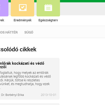
vek
Eredmények
Egészségterv
OS HÁTTÉR
SÚGÓ
solódó cikkek
mlőrák kockázati és védő
ezői
oglaltuk, hogy melyek az emlőrák
ulásának legfőbb kockázati és védő
ői. Kérjük, töltse ki részletes
vünket, és megtudhatja, hogy ezek
.
:
Dr. Borbényi Erika
2013-10-01