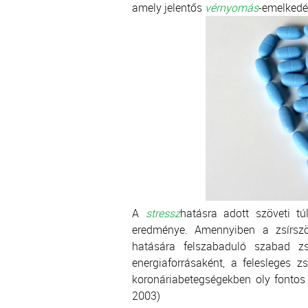
amely jelentős
vérnyomás
-emelkedé
A
stressz
hatásra adott szöveti tú
eredménye. Amennyiben a zsírszöve
hatására felszabaduló szabad 
energiaforrásaként, a felesleges z
koronáriabetegségekben oly fontos
2003)