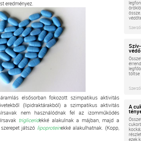
legfon
st eredményez.
öröklö
össze
védőté
Szerző
Szív
védő
Összef
érrend
legfőb
töltse
Szerző
láramlás elsősorban fokozott szimpatikus aktivitás
tekből (lipidraktárakból) a szimpatikus aktivitás
A cu
tény
zsírsavak nem használódnak fel az izomműködés
Összef
sírsavak
triglicerid
ekké alakulnak a májban, majd a
cukor
 szerepet játszó
lipoprotein
ekké alakulhatnak. (Kopp,
kockáz
részle
ezek k