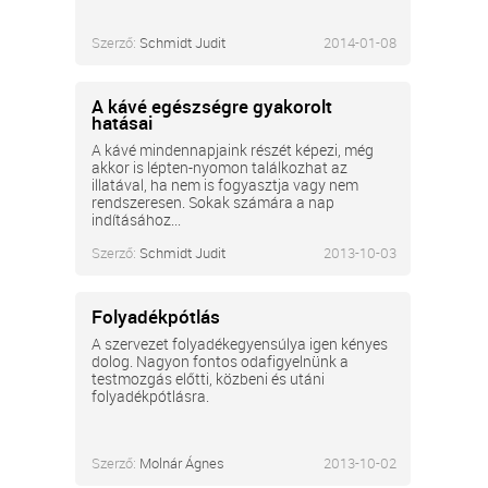
Szerző:
Schmidt Judit
2014-01-08
A kávé egészségre gyakorolt
hatásai
A kávé mindennapjaink részét képezi, még
akkor is lépten-nyomon találkozhat az
illatával, ha nem is fogyasztja vagy nem
rendszeresen. Sokak számára a nap
indításához...
Szerző:
Schmidt Judit
2013-10-03
Folyadékpótlás
A szervezet folyadékegyensúlya igen kényes
dolog. Nagyon fontos odafigyelnünk a
testmozgás előtti, közbeni és utáni
folyadékpótlásra.
Szerző:
Molnár Ágnes
2013-10-02