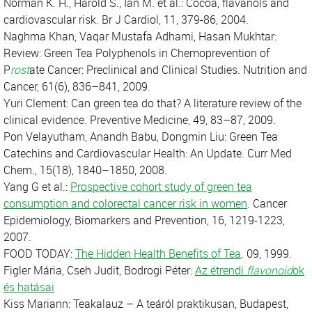
Norman K. H., Harold S., Ian M. et al.: Cocoa, flavanols and
cardiovascular risk. Br J Cardiol, 11, 379-86, 2004.
Naghma Khan, Vaqar Mustafa Adhami, Hasan Mukhtar:
Review: Green Tea Polyphenols in Chemoprevention of
P
rost
ate Cancer: Preclinical and Clinical Studies. Nutrition and
Cancer, 61(6), 836–841, 2009.
Yuri Clement: Can green tea do that? A literature review of the
clinical evidence. Preventive Medicine, 49, 83–87, 2009.
Pon Velayutham, Anandh Babu, Dongmin Liu: Green Tea
Catechins and Cardiovascular Health: An Update. Curr Med
Chem., 15(18), 1840–1850, 2008.
Yang G et al.:
Prospective cohort study of green tea
consumption and colorectal cancer risk in women
. Cancer
Epidemiology, Biomarkers and Prevention, 16, 1219-1223,
2007.
FOOD TODAY:
The Hidden Health Benefits of Tea
. 09, 1999.
Figler Mária, Cseh Judit, Bodrogi Péter:
Az étrendi
flavonoid
ok
és hatásai
Kiss Mariann: Teakalauz – A teáról praktikusan, Budapest,