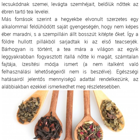
lecsukódnak szemei, levágta szemhéjait, belőlük nőttek az
ébren tartó tea levelei.
Más források szerint a hegyekbe elvonult szerzetes egy
alkalommal feldühödött saját gyengeségén, hogy nem képes
éber maradni, s a szempilláin állt bosszút: kitépte őket. Így a
földre hullott pillákból sarjadtak ki az első teacserjék.
Bárhogyan is történt, a tea mára a világon az egyik
leggyakrabban fogyasztott itallá nőtte ki magát, számtalan
fajtája, ízesítési módja ismert (a nem italként való
felhasználási lehetőségeiről nem is beszélve). Egészségi
hatásairól jelentős mennyiségű adattal rendelkezünk, az
alábbiakban ezekkel ismerkedhet meg részletesebben.