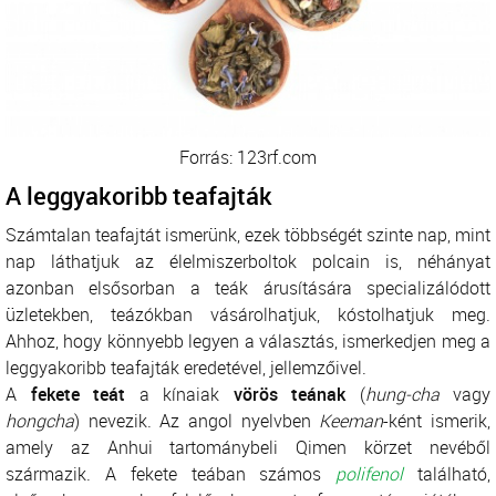
Forrás: 123rf.com
A leggyakoribb teafajták
Számtalan teafajtát ismerünk, ezek többségét szinte nap, mint
nap láthatjuk az élelmiszerboltok polcain is, néhányat
azonban elsősorban a teák árusítására specializálódott
üzletekben, teázókban vásárolhatjuk, kóstolhatjuk meg.
Ahhoz, hogy könnyebb legyen a választás, ismerkedjen meg a
leggyakoribb teafajták eredetével, jellemzőivel.
A
fekete teát
a kínaiak
vörös teának
(
hung-cha
vagy
hongcha
) nevezik. Az angol nyelvben
Keeman
-ként ismerik,
amely az Anhui tartománybeli Qimen körzet nevéből
származik. A fekete teában számos
polifenol
található,