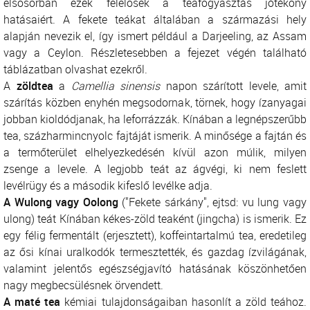
elsősorban ezek felelősek a teafogyasztás jótékony
hatásaiért. A fekete teákat általában a származási hely
alapján nevezik el, így ismert például a Darjeeling, az Assam
vagy a Ceylon. Részletesebben a fejezet végén található
táblázatban olvashat ezekről.
A
zöldtea
a
Camellia sinensis
napon szárított levele, amit
szárítás közben enyhén megsodornak, törnek, hogy ízanyagai
jobban kioldódjanak, ha leforrázzák. Kínában a legnépszerűbb
tea, százharmincnyolc fajtáját ismerik. A minősége a fajtán és
a termőterület elhelyezkedésén kívül azon múlik, milyen
zsenge a levele. A legjobb teát az ágvégi, ki nem feslett
levélrügy és a második kifeslő levélke adja.
A Wulong vagy Oolong
("Fekete sárkány", ejtsd: vu lung vagy
ulong) teát Kínában kékes-zöld teaként (jingcha) is ismerik. Ez
egy félig fermentált (erjesztett), koffeintartalmú tea, eredetileg
az ősi kínai uralkodók termesztették, és gazdag ízvilágának,
valamint jelentős egészségjavító hatásának köszönhetően
nagy megbecsülésnek örvendett.
A maté tea
kémiai tulajdonságaiban hasonlít a zöld teához.