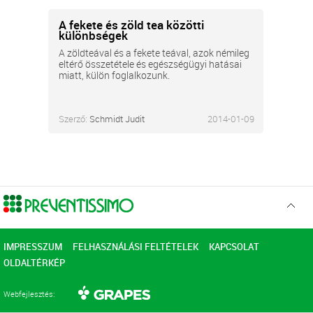
A fekete és zöld tea közötti
különbségek
A zöldteával és a fekete teával, azok némileg
eltérő összetétele és egészségügyi hatásai
miatt, külön foglalkozunk.
Szerző:
Schmidt Judit
2014-01-09
Ugr
az
elejér
IMPRESSZUM
FELHASZNÁLÁSI FELTÉTELEK
KAPCSOLAT
OLDALTÉRKÉP
Webfejlesztés: