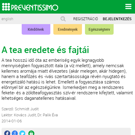
english
REGISZTRÁCIÓ
BEJELENTKEZÉS
Kérdőívek
Eredmények
Egészségterv
A tea eredete és fajtái
A tea hosszú idő óta az emberiség egyik legnagyobb
mennyiségben fogyasztott itala (a víz mellett), amely nemcsak
kellemes aromája miatt élvezetes (akár melegen, akár hidegen),
hanem a teafőzés és -ivás szertartásossága révén nyugtató és
energetizáló hatású is lehet. Emellett a fogyasztása számos
előnnyel bír az egészségünkre. Ismerkedjen meg a rendszeres
fekete- és a zöldteafogyasztás szív-ér rendszerre kifejtett, valamint
lehetséges daganatellenes hatásaival.
Szerző: Schmidt Judit
Lektor: Kovács Judit, Dr. Palik Éva
2014-01-06