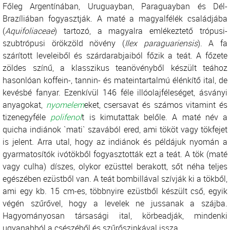
Főleg Argentínában, Uruguayban, Paraguayban és Dél-
Brazíliában fogyasztják. A maté a magyalfélék családjába
(
Aquifoliaceae
) tartozó, a magyalra emlékeztető trópusi-
szubtrópusi örökzöld növény (
Ilex paraguariensis
). A fa
szárított leveleiből és szárdarabjaiból főzik a teát. A főzete
zöldes színű, a klasszikus teanövényből készült teához
hasonlóan koffein-, tannin- és mateintartalmú élénkítő ital, de
kevésbé fanyar. Ezenkívül 146 féle illóolajféleséget, ásványi
anyagokat,
nyomelem
eket, csersavat és számos vitamint és
tizenegyféle
polifenol
t is kimutattak belőle. A maté név a
quicha indiánok `mati` szavából ered, ami tököt vagy tökfejet
is jelent. Arra utal, hogy az indiánok és példájuk nyomán a
gyarmatosítók ivótökből fogyasztották ezt a teát. A tök (maté
vagy culha) díszes, olykor ezüsttel berakott, sőt néha teljes
egészében ezüstből van. A teát bombillával szívják ki a tökből,
ami egy kb. 15 cm-es, többnyire ezüstből készült cső, egyik
végén szűrővel, hogy a levelek ne jussanak a szájba.
Hagyományosan társasági ital, körbeadják, mindenki
ugyanabból a csészéből és szűrőszipkával issza.