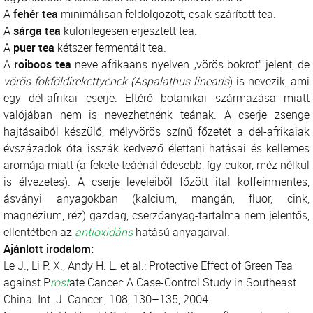
A
fehér tea
minimálisan feldolgozott, csak szárított tea.
A
sárga tea
különlegesen erjesztett tea.
A
puer tea
kétszer fermentált tea.
A
roiboos tea
neve afrikaans nyelven „vörös bokrot” jelent, de
vörös
fokföldirekettyének
(Aspalathus linearis
) is nevezik, ami
egy dél-afrikai cserje. Eltérő botanikai származása miatt
valójában nem is nevezhetnénk teának. A cserje zsenge
hajtásaiból készülő, mélyvörös színű főzetét a dél-afrikaiak
évszázadok óta isszák kedvező élettani hatásai és kellemes
aromája miatt (a fekete teáénál édesebb, így cukor, méz nélkül
is élvezetes). A cserje leveleiből főzött ital koffeinmentes,
ásványi anyagokban (kalcium, mangán, fluor, cink,
magnézium, réz) gazdag, cserzőanyag-tartalma nem jelentős,
ellentétben az
antioxidáns
hatású anyagaival.
Ajánlott i
rodalom:
Le J., Li P. X., Andy H. L. et al.: Protective Effect of Green Tea
against P
rost
ate Cancer: A Case-Control Study in Southeast
China. Int. J. Cancer., 108, 130–135, 2004.