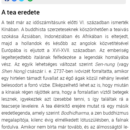
A tea eredete
A teát már az időszámításunk előtti VI. században ismerték
Kínában. A buddhista szerzeteseknek köszönhetően a teaivás
szokása Ázsiában, Indonéziában és Afrikában is elterjedt,
majd a hollandok és később az angolok közvetítésével
Európába is eljutott a XVI-XVII. században. Az emberiség
legelterjedtebb italának felfedezése a legendák homályába
vész. Az egyik lehetséges változat szerint
Sen-nung
(vagy
Shen Nong)
császár i. e. 2737-ben ivóvizét forraltatta, amikor
egy hirtelen támadt fuvallat az égő ágak közül néhány levelet
belesodort a forró vízbe. Elképzelhető lehet az is, hogy miután
a kínaiak régen rájöttek arra, hogy a forralatlan víztől betegek
lesznek, igyekeztek azt ízesebbé tenni, s így találtak rá a
teacserje leveleire. A tea élénkítő erejére mutat rá egy másik
eredetlegenda, amely szerint
Bodhidharma
, a zen buddhizmus
megalapítója, kilenc évig elmélkedett lótuszülésben, a falnak
fordulva. Amikor nem bírta már tovább, és az álmosságtól le-