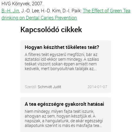
HVG Könyvek, 2007.
B.-H. Jin
, J.-O. Lee, H.-D. Kim, D.-I. Paik:
The Effect of Green Tea
drinking on Dental Caries Prevention
Kapcsolódó cikkek
Hogyan készíthet tökéletes teát?
A filteres teát egyszerű megfőzni, bár az
áztatási idő ekkor sem mindegy. A szálas
teákat viszont sokan éppen amiatt nem
kedvelik, mert bonyolultnak találják az...
Szerző:
Schmidt Judit
2014-01-07
A tea egészségre gyakorolt hatásai
Nem mindegy, milyen fajta teát iszunk,
ahogyan az sem, hogyan készítjük el. A
napszak, a hangulatunk, de akár egészségi
állapotunk szerint is más és másfajta tea...