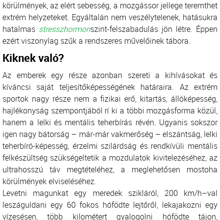
körülmények, az elért sebesség, a mozgássor jellege teremthet
extrém helyzeteket. Egyáltalán nem veszélytelenek, hatásukra
hatalmas
stressz
hormon
szint-felszabadulás jön létre. Éppen
ezért viszonylag szűk a rendszeres művelőinek tábora.
Kiknek való?
Az emberek egy része azonban szereti a kihívásokat és
kíváncsi saját teljesítőképességének határaira. Az extrém
sportok nagy része nem a fizikai erő, kitartás, állóképesség,
hajlékonyság szempontjából rí ki a többi mozgásforma közül,
hanem a lelki és mentális teherbírás révén. Ugyanis sokszor
igen nagy bátorság – már-már vakmerőség – elszántság, lelki
teherbíró-képesség, érzelmi szilárdság és rendkívüli mentális
felkészültség szükségeltetik a mozdulatok kivitelezéséhez, az
ultrahosszú táv megtételéhez, a meglehetősen mostoha
körülmények elviseléséhez.
Levetni magunkat egy meredek szikláról, 200 km/h–val
leszáguldani egy 60 fokos hófödte lejtőről, lekajakozni egy
vízesésen, több kilométert gyalogolni hófödte tájon,