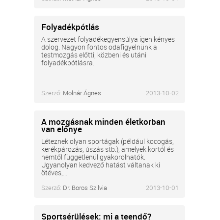
Folyadékpótlás
A szervezet folyadékegyensúlya igen kényes
dolog. Nagyon fontos odafigyelnünk a
testmozgás előtti, közbeni és utáni
folyadékpótlásra.
Szerző:
Molnár Ágnes
2013-10-02
A mozgásnak minden életkorban
van előnye
Léteznek olyan sportágak (például kocogás,
kerékpározás, úszás stb.), amelyek kortól és
nemtől függetlenül gyakorolhatók.
Ugyanolyan kedvező hatást váltanak ki
ötéves,...
Szerző:
Dr. Boros Szilvia
2013-10-01
Sportsérülések: mi a teendő?