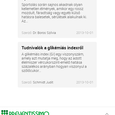
Sportolás során sajnos akadnak olyan
kellemetlen élmények, amikor egy rossz
mozdult, fáradtság vagy egyéb külső
hatásra balesetek, sérülések alakulnak ki.
Az...
Szerző:
Dr. Boros Szilvia
2013-10-01
Tudnivalók a glikémiás indexről
A glikémiás index (GI) egy viszonyszám,
amely azt mutatja meg, hogy az adott
élelmiszer vércukorszint-emelő hatása
százalékos arányban hogyan viszonyul a
szőlőcukor...
Szerző:
Schmidt Judit
2013-10-01
Ugr