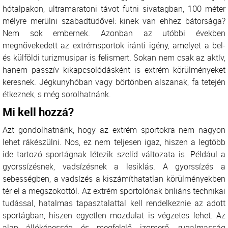
hótalpakon, ultramaratoni távot futni sivatagban, 100 méter
mélyre merülni szabadtüdővel: kinek van ehhez bátorsága?
Nem sok embernek. Azonban az utóbbi években
megnövekedett az extrémsportok iránti igény, amelyet a bel-
és külföldi turizmusipar is felismert. Sokan nem csak az aktív,
hanem passzív kikapcsolódásként is extrém körülményeket
keresnek. Jégkunyhóban vagy börtönben alszanak, fa tetején
étkeznek, s még sorolhatnánk.
Mi kell hozzá?
Azt gondolhatnánk, hogy az extrém sportokra nem nagyon
lehet rákészülni. Nos, ez nem teljesen igaz, hiszen a legtöbb
ide tartozó sportágnak létezik szelíd változata is. Például a
gyorssízésnek, vadsízésnek a lesiklás. A gyorssízés a
sebességben, a vadsízés a kiszámíthatatlan körülményekben
tér el a megszokottól. Az extrém sportolónak briliáns technikai
tudással, hatalmas tapasztalattal kell rendelkeznie az adott
sportágban, hiszen egyetlen mozdulat is végzetes lehet. Az
alap állóképesség és megfelelő izomerő, rugalmasság