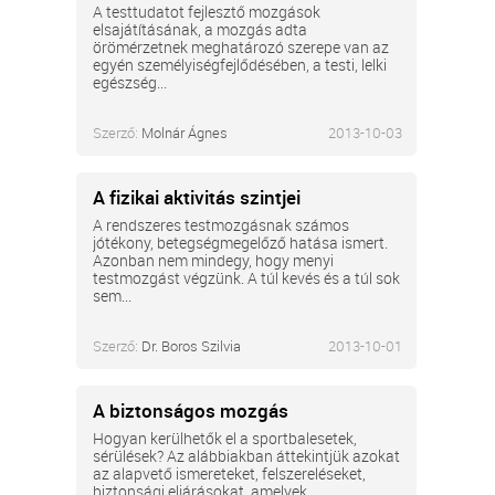
A testtudatot fejlesztő mozgások
elsajátításának, a mozgás adta
örömérzetnek meghatározó szerepe van az
egyén személyiségfejlődésében, a testi, lelki
egészség...
Szerző:
Molnár Ágnes
2013-10-03
A fizikai aktivitás szintjei
A rendszeres testmozgásnak számos
jótékony, betegségmegelőző hatása ismert.
Azonban nem mindegy, hogy menyi
testmozgást végzünk. A túl kevés és a túl sok
sem...
Szerző:
Dr. Boros Szilvia
2013-10-01
A biztonságos mozgás
Hogyan kerülhetők el a sportbalesetek,
sérülések? Az alábbiakban áttekintjük azokat
az alapvető ismereteket, felszereléseket,
biztonsági eljárásokat, amelyek...