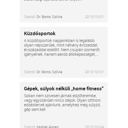
Szerző:
Dr. Boros Szilvia
2013-10-01
Küzdősportok
A küzdősportok napjainkban is legalább
olyan népszerűek, mint néhány évtizeddel,
évszázaddal ezelőtt. Nem csupán izomerőt
igényelnek, hanem aerob állóképességet,...
Szerző:
Dr. Boros Szilvia
2013-10-01
Gépek, súlyok nélküli „home fitness”
Sokan nem szívesen járnak edzőterembe,
vagy egyszerűen nincs idejük. Olyan otthoni
edzéstervet ajánlunk, amelyhez még súlyzó,
gép sem kell.
Szerző:
Molnár Ágnes
2013-10-04