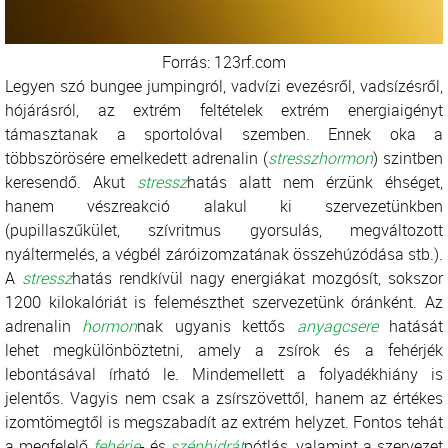
Forrás: 123rf.com
Legyen szó bungee jumpingról, vadvízi evezésről, vadsízésről,
hójárásról, az extrém feltételek extrém energiaigényt
támasztanak a sportolóval szemben. Ennek oka a
többszörösére emelkedett adrenalin (
stressz
hormon
) szintben
keresendő. Akut
stressz
hatás alatt nem érzünk éhséget,
hanem vészreakció alakul ki szervezetünkben
(pupillaszűkület, szívritmus gyorsulás, megváltozott
nyáltermelés, a végbél záróizomzatának összehúzódása stb.).
A
stressz
hatás rendkívül nagy energiákat mozgósít, sokszor
1200 kilokalóriát is felemészthet szervezetünk óránként. Az
adrenalin
hormon
nak ugyanis kettős
anyagcsere
hatását
lehet megkülönböztetni, amely a zsírok és a fehérjék
lebontásával írható le. Mindemellett a folyadékhiány is
jelentős. Vagyis nem csak a zsírszövettől, hanem az értékes
izomtömegtől is megszabadít az extrém helyzet. Fontos tehát
a megfelelő
fehérje
- és
szénhidrát
pótlás, valamint a szervezet