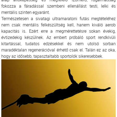
fokozza a fáradással szembeni ellenállást testi, lelki és
mentális szinten egyaránt.
Természetesen a sivatagi ultramaratoni futás megtételéhez
nem csak mentális felkészültség kell, hanem kiváló aerob
kapacitás is. Ezért erre a megmérettetésre sokan évekig,
évtizedekig készülnek. Az embert próbáló sport rendkívüli
kitartással, tudatos edzésekkel és nem utolsó sorban
maradéktalan regenerációval érhető csak el. Talán ez az oka,
hogy az idősebb, tapasztaltabb sportolók sikeresebbek.