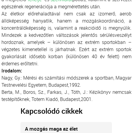
egészének regenerációja a megmérettetés után.
Az életkor előrehaladtával nem csak az izomerő, aerob
állóképesség hanyatlik, hanem a mozgáskoordináció, a
koncentrálóképesség is, valamint a reakcióidő is megnyúlik.
Mindezek a kedvezőtlen változások jelentős sérülésveszélyt
hordoznak, amelyek – különösen az extrém sportokban –
végzetes kimenetellel is járhatnak. Ezért az extrém sportok
gyakorlását idősebb korban (különösen 40 év felett) nem
érdemes erőltetni.
Irodalom:
Nagy, Gy.: Mérési és számítási módszerek a sportban, Magyar
Testnevelési Egyetem, Budapest,1992.
Berta, M., Boros, Sz., Farkas, J., Tóth, J.: Kézikönyv nemcsak
testépítőknek, Totem Kiadó, Budapest,2001.
Kapcsolódó cikkek
A mozgás maga az élet