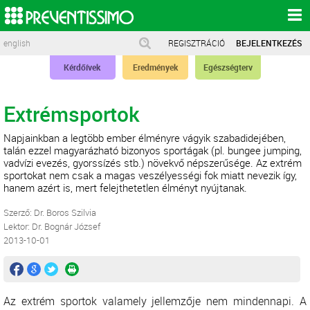
english
REGISZTRÁCIÓ
BEJELENTKEZÉS
Kérdőívek
Eredmények
Egészségterv
Extrémsportok
Napjainkban a legtöbb ember élményre vágyik szabadidejében,
talán ezzel magyarázható bizonyos sportágak (pl. bungee jumping,
vadvízi evezés, gyorssízés stb.) növekvő népszerűsége. Az extrém
sportokat nem csak a magas veszélyességi fok miatt nevezik így,
hanem azért is, mert felejthetetlen élményt nyújtanak.
Szerző: Dr. Boros Szilvia
Lektor: Dr. Bognár József
2013-10-01
Az extrém sportok valamely jellemzője nem mindennapi. A