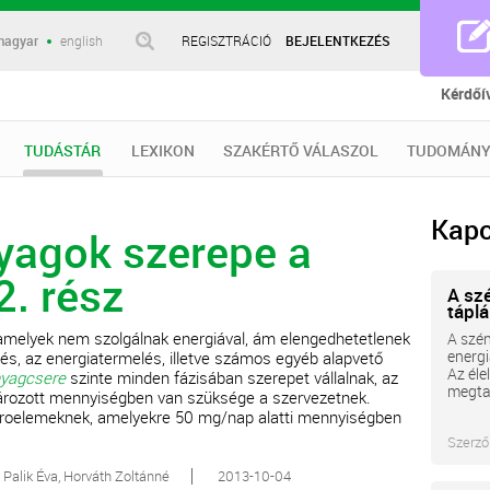
magyar
english
REGISZTRÁCIÓ
BEJELENTKEZÉS
Kérdőí
TUDÁSTÁR
LEXIKON
SZAKÉRTŐ VÁLASZOL
TUDOMÁNY
Kapc
yagok szerepe a
2. rész
A sz
tápl
amelyek nem szolgálnak energiával, ám elengedhetetlenek
A szén
energi
, az energiatermelés, illetve számos egyéb alapvető
Az éle
yagcsere
szinte minden fázisában szerepet vállalnak, az
megta
ározott mennyiségben van szüksége a szervezetnek.
ikroelemeknek, amelyekre 50 mg/nap alatti mennyiségben
Szerző
. Palik Éva, Horváth Zoltánné
2013-10-04