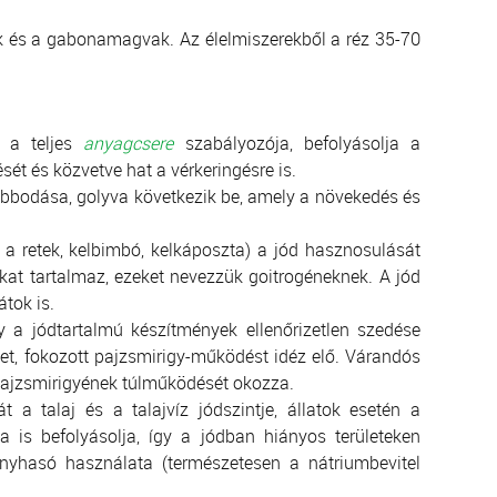
k és a gabonamagvak. Az élelmiszerekből a réz 35-70
t a teljes
anyagcsere
szabályozója, befolyásolja a
ét és közvetve hat a vérkeringésre is.
bodása, golyva következik be, amely a növekedés és
 a retek, kelbimbó, kelkáposzta) a jód hasznosulását
kat tartalmaz, ezeket nevezzük goitrogéneknek. A jód
átok is.
y a jódtartalmú készítmények ellenőrizetlen szedése
et, fokozott pajzsmirigy-működést idéz elő. Várandós
 pajzsmirigyének túlműködését okozza.
t a talaj és a talajvíz jódszintje, állatok esetén a
a is befolyásolja, így a jódban hiányos területeken
nyhasó használata (természetesen a nátriumbevitel