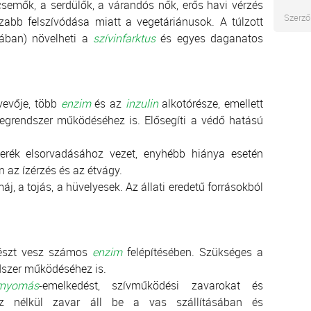
csemők, a serdülők, a várandós nők, erős havi vérzés
Szerző
zabb felszívódása miatt a vegetáriánusok. A túlzott
mában) növelheti a
szívinfarktus
és egyes daganatos
vevője, több
enzim
és az
inzulin
alkotórésze, emellett
egrendszer működéséhez is. Elősegíti a védő hatású
erék elsorvadásához vezet, enyhébb hiánya esetén
 az ízérzés és az étvágy.
j, a tojás, a hüvelyesek. Az állati eredetű forrásokból
 részt vesz számos
enzim
felépítésében. Szükséges a
dszer működéséhez is.
rnyomás
-emelkedést, szívműködési zavarokat és
éz nélkül zavar áll be a vas szállításában és