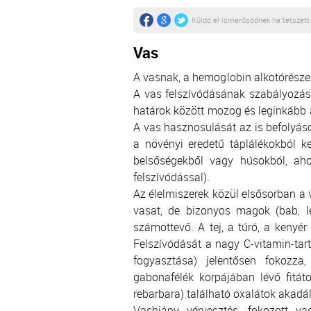
Küldd el ismerősödnek ha tetszett
Vas
A vasnak, a hemoglobin alkotórészeké
A vas felszívódásának szabályozása
határok között mozog és leginkább a 
A vas hasznosulását az is befolyáso
a növényi eredetű táplálékokból ke
belsőségekből vagy húsokból, aho
felszívódással).
Az élelmiszerek közül elsősorban a
vasat, de bizonyos magok (bab, l
számottevő. A tej, a túró, a keny
Felszívódását a nagy C-vitamin-tar
fogyasztása) jelentősen fokozz
gabonafélék korpájában lévő fitáto
rebarbara) található oxalátok akadá
Vashiány vérvesztés, fokozott va