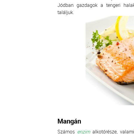
Jódban gazdagok a tengeri halak
találjuk.
Mangán
Számos
enzim
alkotórésze, valam