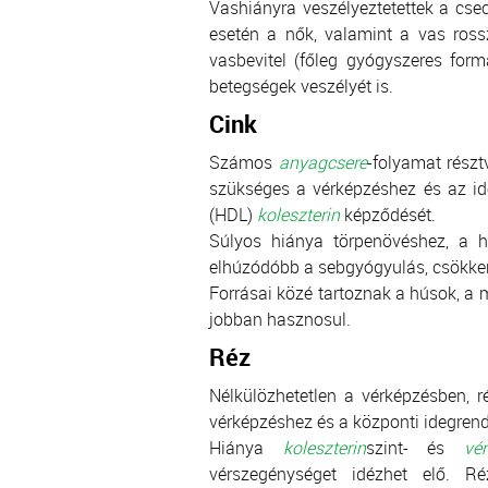
Vashiányra veszélyeztetettek a cse
esetén a nők, valamint a vas ross
vasbevitel (főleg gyógyszeres for
betegségek veszélyét is.
Cink
Számos
anyagcsere
-folyamat részt
szükséges a vérképzéshez és az id
(HDL)
koleszterin
képződését.
Súlyos hiánya törpenövéshez, a h
elhúzódóbb a sebgyógyulás, csökken
Forrásai közé tartoznak a húsok, a má
jobban hasznosul.
Réz
Nélkülözhetetlen a vérképzésben,
vérképzéshez és a központi idegren
Hiánya
koleszterin
szint- és
vé
vérszegénységet idézhet elő. R