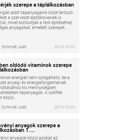
hérjék szerepe a táplálkozásban
rgiát adót tápanyagaink közé tartozó
éket a szervezet építőköveinek is
ük, mivel biztosítják a test építéséhez
ges anyagokat, emellett szerepet...
:
Schmidt Judit
2013-10-01
zben oldódó vitaminok szerepe
plálkozásban
minok energiát nem szolgáltató, de a
ezet anyag- és energiaforgalmának
yolításához kis mennyiségben
dhetetlen tápanyagok. A sokféle
n közül...
:
Schmidt Judit
2013-10-01
sványi anyagok szerepe a
lkozásban 1....
ványi anyagok közül azokat az