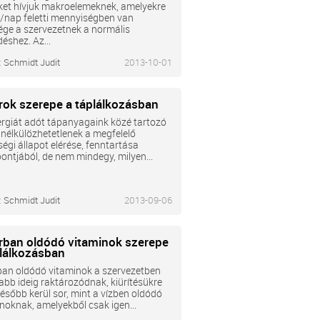
ket hívjuk makroelemeknek, amelyekre
/nap feletti mennyiségben van
ge a szervezetnek a normális
shez. Az...
:
Schmidt Judit
2013-10-01
írok szerepe a táplálkozásban
rgiát adót tápanyagaink közé tartozó
 nélkülözhetetlenek a megfelelő
égi állapot elérése, fenntartása
ntjából, de nem mindegy, milyen...
:
Schmidt Judit
2013-09-06
írban oldódó vitaminok szerepe
plálkozásban
ban oldódó vitaminok a szervezetben
bb ideig raktározódnak, kiürítésükre
később kerül sor, mint a vízben oldódó
noknak, amelyekből csak igen...