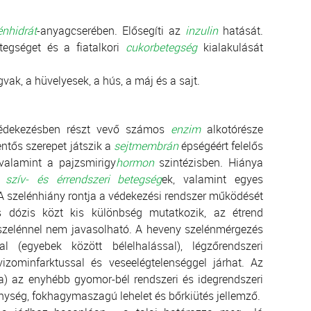
énhidrát
-anyagcserében. Elősegíti az
inzulin
hatását.
tegséget és a fiatalkori
cukorbetegség
kialakulását
vak, a hüvelyesek, a hús, a máj és a sajt.
 védekezésben részt vevő számos
enzim
alkotórésze
entős szerepet játszik a
sejtmembrán
épségéért felelős
valamint a pajzsmirigy
hormon
szintézisben. Hiánya
a
szív- és érrendszeri betegség
ek, valamint egyes
A szelénhiány rontja a védekezési rendszer működését
s dózis közt kis különbség mutatkozik, az étrend
zelénnel nem javasolható. A heveny szelénmérgezés
l (egyebek között bélelhalással), légzőrendszeri
vizominfarktussal és veseelégtelenséggel járhat. Az
ra) az enyhébb gyomor-bél rendszeri és idegrendszeri
enység, fokhagymaszagú lehelet és bőrkiütés jellemző.