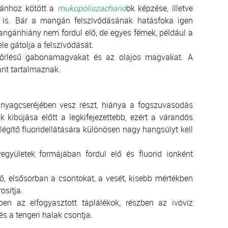
gánhoz kötött a
mukopoliszacharid
ok képzése, illetve
n is. Bár a mangán felszívódásának hatásfoka igen
angánhiány nem fordul elő, de egyes fémek, például a
ele gátolja a felszívódását.
 kiőrlésű gabonamagvakat és az olajos magvakat. A
nt tartalmaznak.
anyagcseréjében vesz részt, hiánya a fogszuvasodás
 kibújása előtt a legkifejezettebb, ezért a várandós
égítő fluoridellátására különösen nagy hangsúlyt kell
együletek formájában fordul elő és fluorid ionként
ző, elsősorban a csontokat, a vesét, kisebb mértékben
osítja.
zben az elfogyasztott táplálékok, részben az ivóvíz
és a tengeri halak csontja.