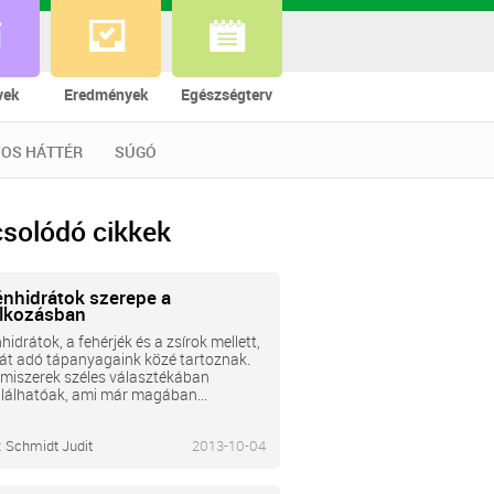
vek
Eredmények
Egészségterv
OS HÁTTÉR
SÚGÓ
solódó cikkek
énhidrátok szerepe a
álkozásban
hidrátok, a fehérjék és a zsírok mellett,
át adó tápanyagaink közé tartoznak.
lmiszerek széles választékában
lálhatóak, ami már magában...
:
Schmidt Judit
2013-10-04