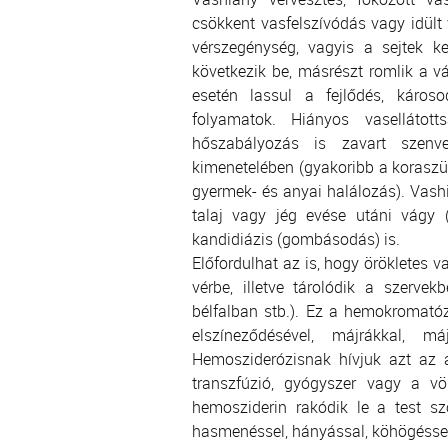
csökkent vasfelszívódás vagy idült 
vérszegénység, vagyis a sejtek k
következik be, másrészt romlik a
esetén lassul a fejlődés, károso
folyamatok. Hiányos vaselláto
hőszabályozás is zavart szenv
kimenetelében (gyakoribb a koraszül
gyermek- és anyai halálozás). Vash
talaj vagy jég evése utáni vágy (
kandidiázis (gombásodás) is.
Előfordulhat az is, hogy örökletes v
vérbe, illetve tárolódik a szervek
bélfalban stb.). Ez a hemokromató
elszíneződésével, májrákkal, má
Hemosziderózisnak hívjuk azt az á
transzfúzió, gyógyszer vagy a vö
hemosziderin rakódik le a test sz
hasmenéssel, hányással, köhögéssel