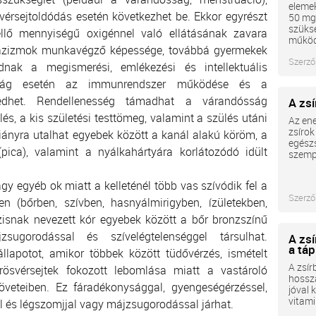
eleme
vérsejtoldódás esetén következhet be. Ekkor egyrészt
50 mg
szüksé
ellő mennyiségű oxigénnel való ellátásának zavara
működé
 vázizmok munkavégző képessége, továbbá gyermekek
Szerző
dnak a megismerési, emlékezési és intellektuális
ttság esetén az immunrendszer működése és a
edhet. Rendellenesség támadhat a várandósság
A zs
és, a kis születési testtömeg, valamint a szülés utáni
Az ene
zsírok
iányra utalhat egyebek között a kanál alakú köröm, a
egészs
pica), valamint a nyálkahártyára korlátozódó idült
szempo
agy egyéb ok miatt a kelleténél több vas szívódik fel a
Szerző
ben (bőrben, szívben, hasnyálmirigyben, ízületekben,
zisnak nevezett kór egyebek között a bőr bronzszínű
jzsugorodással és szívelégtelenséggel társulhat.
A zs
a tá
llapotot, amikor többek között tüdővérzés, ismételt
A zsír
rösvérsejtek fokozott lebomlása miatt a vastároló
hossza
öveteiben. Ez fáradékonysággal, gyengeségérzéssel,
jóval 
vitami
 és légszomjjal vagy májzsugorodással járhat.