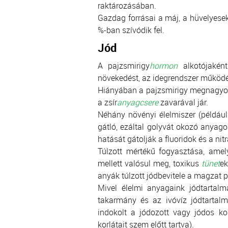
raktározásában.
Gazdag forrásai a máj, a hüvelyese
%-ban szívódik fel.
Jód
A pajzsmirigy
hormon
alkotójakén
növekedést, az idegrendszer működés
Hiányában a pajzsmirigy megnagyob
a zsír
anyagcsere
zavarával jár.
Néhány növényi élelmiszer (például
gátló, ezáltal golyvát okozó anyago
hatását gátolják a fluoridok és a nitr
Túlzott mértékű fogyasztása, amel
mellett valósul meg, toxikus
tünet
ek
anyák túlzott jódbevitele a magzat
Mivel élelmi anyagaink jódtartalmá
takarmány és az ivóvíz jódtartalm
indokolt a jódozott vagy jódos ko
korlátait szem előtt tartva).