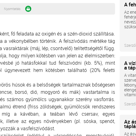
A fe
Nyomtatás
Az ene
fehérj
nevezz
szüksé
nt, fő feladata az oxigén és a szén-dioxid szállítása.
 a vékonybélben történik. A felszívódás mértéke tág
Szerző
vasraktárak (máj, lép, csontvelő) telítettségétől függ.
lja, hogy milyen kötésben van jelen az élelmiszerben:
vésbé jó hatásfokkal tud felszívódni (kb. 5%), mint
A ví
a tá
l úgynevezett hem kötésben található (20% feletti
A vita
szerv
 vörös húsok és a belsőségek tartalmaznak bőségesen
lebon
elenge
encse, borsó, dió, mogyoró és mák) vastartalma is
vitami
ér és számos gyümölcs ugyanakkor szerény vasforrás.
Szerző
talmú étrend (friss zöldségek, gyümölcsök rendszeres
a, míg a kávéban, a teában lévő csersav, egyes
k, illetve az egyes növényekben (pl. sóska, spenót,
Az á
táplá
lyozzák a vasfelszívódást.
Az ás
sszükséglet (például a várandósság, menstruáció),