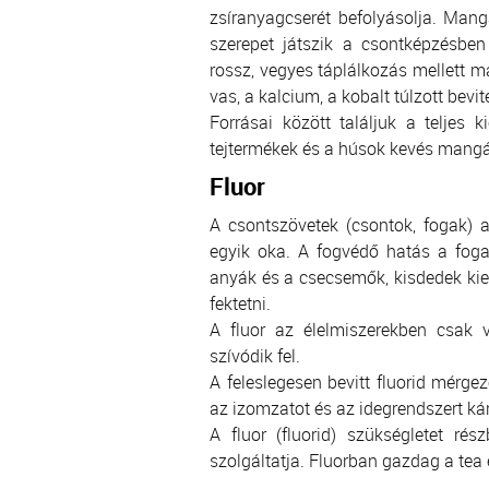
zsíranyagcserét befolyásolja. Man
szerepet játszik a csontképzésbe
rossz, vegyes táplálkozás mellett m
vas, a kalcium, a kobalt túlzott bevit
Forrásai között találjuk a teljes
tejtermékek és a húsok kevés mangá
Fluor
A csontszövetek (csontok, fogak) 
egyik oka. A fogvédő hatás a fogak
anyák és a csecsemők, kisdedek kiel
fektetni.
A fluor az élelmiszerekben csak v
szívódik fel.
A feleslegesen bevitt fluorid mérge
az izomzatot és az idegrendszert kár
A fluor (fluorid) szükségletet rés
szolgáltatja. Fluorban gazdag a tea 