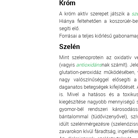
Króm
A króm aktív szerepet játszik a
sz
Hiánya feltehetően a koszorúér-be
segíti elő.
Forrásai a teljes kiőrlésű gabonamag
Szelén
Mint szelenoprotein az oxidatív
(vagyis
antioxidáns
nak számít). Jel
glutation-peroxidáz működésében, 
nagy valószínűséggel elősegíti 
daganatos betegségek kifejlődését. 
is. Mivel a hatásos és a toxiku
kiegészítése nagyobb mennyiségű s
gyomor-bél rendszeri károsodássa
bántalommal (tüdővizenyővel), szí
idült szelénmérgezésre (szelenózis
zavarokon kívül fáradtság, ingerlék