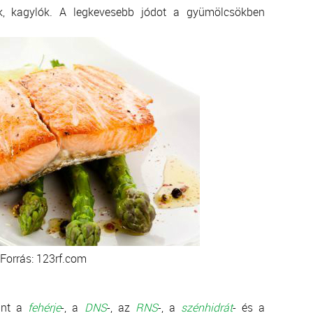
, kagylók. A legkevesebb jódot a gyümölcsökben
Forrás: 123rf.com
int a
fehérje
-, a
DNS
-, az
RNS
-, a
szénhidrát
- és a