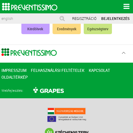
english
REGISZTRÁCIÓ
BEJELENTKEZÉS
Kérdőívek
Eredmények
Egészségterv
Ugr
az
elejér
IMPRESSZUM
FELHASZNÁLÁSI FELTÉTELEK
KAPCSOLAT
OLDALTÉRKÉP
Webfejlesztés: