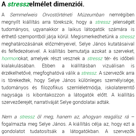
A
stressz
elmélet dimenziói.
A
Semmelweis Orvostörténeti Múzeumban
nemrégiben
megnyílt kiállítás arra törekszik, hogy a
stressz
jelenségét
tudományos, ugyanakkor a laikus látogatók számára is
érthető szempontból járja körül. Megismerkedhetünk a
stressz
meghatározásának előzményeivel, Selye János kutatásaival
és felfedezéseivel. A kiállítás bemutatja azokat a szerveket,
hormon
okat, amelyek részt vesznek a
stressz
tér- és időbeli
kialakulásában. Ebben a kiállításban vizuálisan is
érzékelhetővé, megfoghatóvá válik a
stressz
. A szervezők arra
is törekedtek, hogy Selye János különleges személyisége,
tudományos és filozofikus szemléletmódja, iskolateremtő
nagysága is kibontakozzon a látogatók előtt. A kiállítás
szervezőerejét, narratíváját Selye gondolatai adták.
Nem a
stressz
öl meg, hanem az, ahogyan reagálsz rá
–
fogalmazta meg Selye János. A kiállítás célja az, hogy ezt a
gondolatot tudatosítsák a látogatókban. A szervezők