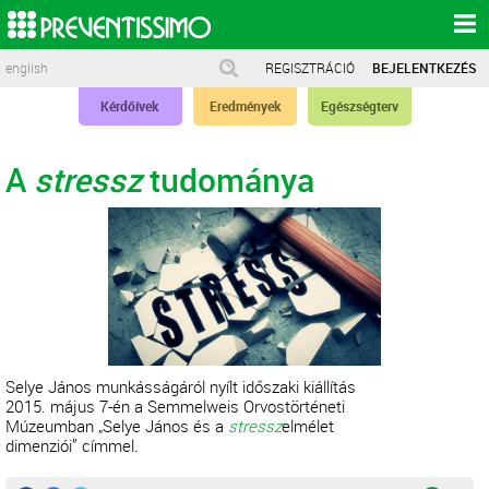
english
REGISZTRÁCIÓ
BEJELENTKEZÉS
Kérdőívek
Eredmények
Egészségterv
A
stressz
tudománya
Selye János munkásságáról nyílt időszaki kiállítás
2015. május 7-én a Semmelweis Orvostörténeti
Múzeumban „Selye János és a
stressz
elmélet
dimenziói” címmel.