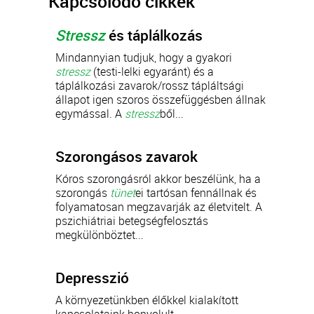
Kapcsolódó cikkek
Stressz
és táplálkozás
Mindannyian tudjuk, hogy a gyakori
stressz
(testi-lelki egyaránt) és a
táplálkozási zavarok/rossz tápláltsági
állapot igen szoros összefüggésben állnak
egymással. A
stressz
ből...
Szorongásos zavarok
Kóros szorongásról akkor beszélünk, ha a
szorongás
tünet
ei tartósan fennállnak és
folyamatosan megzavarják az életvitelt. A
pszichiátriai betegségfelosztás
megkülönböztet...
Depresszió
A környezetünkben élőkkel kialakított