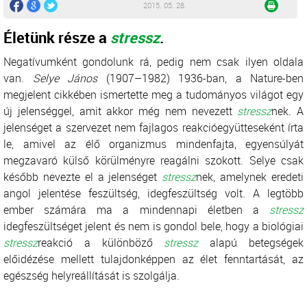
2015. 05. 28.
Életünk része a
stressz
.
Negatívumként gondolunk rá, pedig nem csak ilyen oldala
van.
Selye János
(1907–1982) 1936-ban, a Nature-ben
megjelent cikkében ismertette meg a tudományos világot egy
új jelenséggel, amit akkor még nem nevezett
stressz
nek. A
jelenséget a szervezet nem fajlagos reakcióegyütteseként írta
le, amivel az élő organizmus mindenfajta, egyensúlyát
megzavaró külső körülményre reagálni szokott. Selye csak
később nevezte el a jelenséget
stressz
nek, amelynek eredeti
angol jelentése feszültség, idegfeszültség volt. A legtöbb
ember számára ma a mindennapi életben a
stressz
idegfeszültséget jelent és nem is gondol bele, hogy a biológiai
stressz
reakció a különböző
stressz
alapú betegségek
előidézése mellett tulajdonképpen az élet fenntartását, az
egészség helyreállítását is szolgálja.