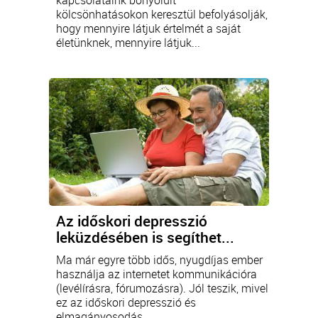
kapcsolataink bonyolult
kölcsönhatásokon keresztül befolyásolják,
hogy mennyire látjuk értelmét a saját
életünknek, mennyire látjuk...
Az időskori depresszió
leküzdésében is segíthet...
Ma már egyre több idős, nyugdíjas ember
használja az internetet kommunikációra
(levélírásra, fórumozásra). Jól teszik, mivel
ez az időskori depresszió és
elmagányosodás...