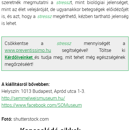
szeretnék megmutatni a
stressz
t, mint biológiai jelenséget,
mint az élet velejáróját, de ugyanakkor betegségek előidézőjét
is, és azt, hogy a
stressz
megérthető, kézben tartható jelenség
is lehet.
Csökkentse a
stressz
mennyiségét a
www.preventissimo.hu
segítségével! Töltse ki
Kérdőíveinket
és tudja meg, mit tehet még egészségének
megőrzéséért!
A kiállításról bővebben:
Helyszín: 1013 Budapest, Apród utca 1-3.
http://semmelweismuseum.hu/
https://www.facebook.com/SOMuseum
Fotó:
shutterstock.com