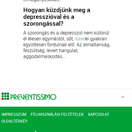
Hogyan küzdjünk meg a
depresszióval és a
szorongással?
A szorongás és a depresszió nem különül
el élesen egymástól, sőt,
tünet
ei gyakran
együttesen fordulnak elő. Az álmatlanság,
feszültség, levert hangulat,
aggodalmaskodás,...
Ugr
az
elejér
IMPRESSZUM
FELHASZNÁLÁSI FELTÉTELEK
KAPCSOLAT
OLDALTÉRKÉP