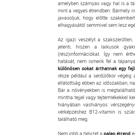
amelyben szárnyas vagy hal is a tá
mint a vegyes étrendben. Bármely ir
javasoljuk, hogy előtte szakember
elhagyásától semmivel sem lesz egé
Az igazi veszélyt a szakszerűtlen,
jelenti, hiszen a laikusok gyak
(rész)információkat. Így nem ért
hatását, nem ismerik fel a tápany
különösen sokat árthatnak egy fej
része például a serdülőkor végéig 
ellátottság ebben az időszakban, n
Bár a növényekben is megtalálható
mintha tejjel vagy tejtermékekkel k
hiányában vashiányos vérszegénys
vérképzéshez B12-vitamin is szüks
található meg.
Nem jobb a helyzet a
paleo étrend
e