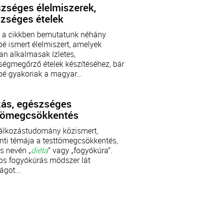
zséges élelmiszerek,
zséges ételek
 a cikkben bemutatunk néhány
é ismert élelmiszert, amelyek
an alkalmasak ízletes,
ségmegőrző ételek készítéséhez, bár
é gyakoriak a magyar...
zás, egészséges
tömegcsökkentés
lálkozástudomány közismert,
nti témája a testtömegcsökkentés,
s nevén „
diéta
” vagy „fogyókúra”.
s fogyókúrás módszer lát
ágot...