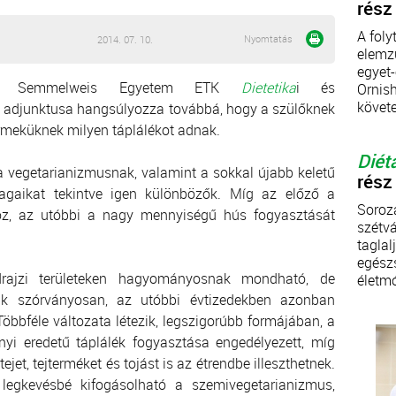
rész
A foly
Nyomtatás
2014. 07. 10.
elemz
egyet-
 Semmelweis Egyetem ETK
Dietetika
i és
Ornish
követ
adjunktusa hangsúlyozza továbbá, hogy a szülőknek
rmeküknek milyen táplálékot adnak.
Diét
 vegetarianizmusnak, valamint a sokkal újabb keletű
rész
agaikat tekintve igen különbözők. Míg az előző a
Soroz
poz, az utóbbi a nagy mennyiségű hús fogyasztását
szétvá
taglal
egész
rajzi területeken hagyományosnak mondható, de
életmó
k szórványosan, az utóbbi évtizedekben azonban
bbféle változata létezik, legszigorúbb formájában, a
nyi eredetű táplálék fogyasztása engedélyezett, míg
jet, tejterméket és tojást is az étrendbe illeszthetnek.
 legkevésbé kifogásolható a szemivegetarianizmus,