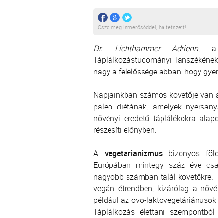
Oszd meg ismerősöddel, ha tetszett!
Dr. Lichthammer Adrienn
, a
Táplálkozástudományi Tanszékének 
nagy a felelőssége abban, hogy gye
Napjainkban számos követője van a
paleo diétának, amelyek nyersany
növényi eredetű táplálékokra ala
részesíti előnyben.
A
vegetarianizmus
bizonyos föld
Európában mintegy száz éve csa
nagyobb számban talál követőkre. Tö
vegán étrendben, kizárólag a növé
például az ovo-laktovegetáriánusok te
Táplálkozás élettani szempontból