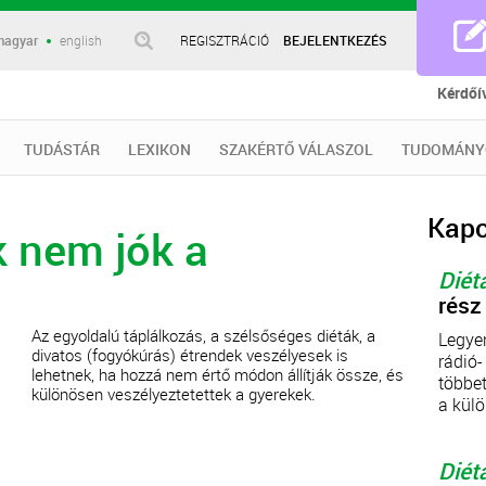
magyar
english
REGISZTRÁCIÓ
BEJELENTKEZÉS
Kérdőí
TUDÁSTÁR
LEXIKON
SZAKÉRTŐ VÁLASZOL
TUDOMÁNY
Kapc
 nem jók a
Diét
rész
Az egyoldalú táplálkozás, a szélsőséges diéták, a
Legyen
divatos (fogyókúrás) étrendek veszélyesek is
rádió-
lehetnek, ha hozzá nem értő módon állítják össze, és
többet
különösen veszélyeztetettek a gyerekek.
a külö
Diét