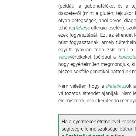
(például a gabonaféléket és a tej
összetevői (mint a glutén, tejcukor
olyan betegségek, ahol orvosi diagn
tehéntej
fehérje
-allergia esetén), sz
ezek fogyasztását. Ezt az étrende
húst fogyasztanak, amely túlterhelh
együtt gyakran több zsír kerül a
vérzsír
értékeket (például a
koleszte
hogy egyértelműen megmondjuk, kire
hiszen sokféle genetikai hátterünk 
Nem véletlen, hogy a
dietetikus
ok a
változatos étrendet ajánlják. Nem l
élelmiszerek, csak kerülendő menny
Ha a gyermekek étrendjével kapcs
segítségre lenne szüksége, bátran 