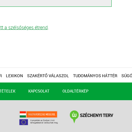
tt a szélsőséges étrend
.
R
LEXIKON
SZAKÉRTŐ VÁLASZOL
TUDOMÁNYOS HÁTTÉR
SÚG
TÉTELEK
KAPCSOLAT
OLDALTÉRKÉP