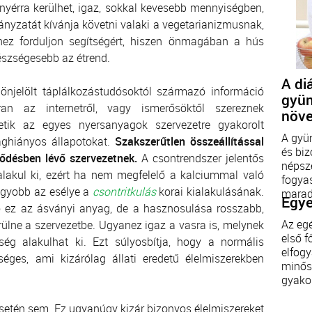
nyérra kerülhet, igaz, sokkal kevesebb mennyiségben,
ányzatát kívánja követni valaki a vegetarianizmusnak,
hez forduljon segítségért, hiszen önmagában a hús
szségesebb az étrend.
A di
 önjelölt táplálkozástudósoktól származó információ
gyüm
ran az internetről, vagy ismerősöktől szereznek
növe
hetik az egyes nyersanyagok szervezetre gyakorolt
A gyü
aghiányos állapotokat.
Szakszerűtlen összeállítással
és biz
lődésben lévő szervezetnek.
A csontrendszer jelentős
népsz
alakul ki, ezért ha nem megfelelő a kalciummal való
fogyas
agyobb az esélye a
csontritkulás
korai kialakulásának.
marad
Egye
 ez az ásványi anyag, de a hasznosulása rosszabb,
Az eg
erülne a szervezetbe. Ugyanez igaz a vasra is, melynek
első f
ég alakulhat ki. Ezt súlyosbítja, hogy a normális
elfogy
éges, ami kizárólag állati eredetű élelmiszerekben
minős
gyakor
setén sem. Ez ugyanúgy kizár bizonyos élelmiszereket