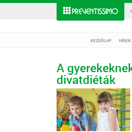
KEZDŐLAP
HÍREK
A gyerekeknek
divatdiéták