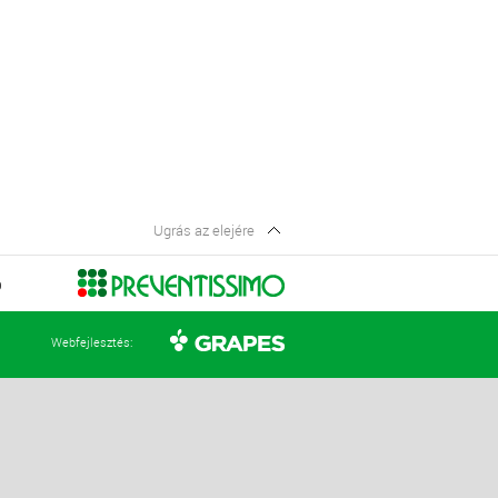
Ugrás az elejére
Ó
Webfejlesztés: