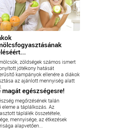
ákok
ölcsfogyasztásának
léséért...
mölcsök, zöldségek számos ismert
onyított jótékony hatását
erűsítő kampányok ellenére a diákok
ztása az ajánlott mennyiség alatt
.
 magát egészségesre!
észség megőrzésének talán
ő eleme a táplálkozás. Az
asztott táplálék összetétele,
ége, mennyisége, az étkezések
isága alapvetően...