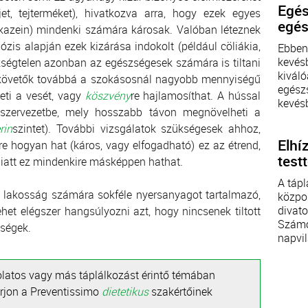
Egés
et, tejterméket), hivatkozva arra, hogy ezek egyes
egés
, kazein) mindenki számára károsak. Valóban léteznek
ózis alapján ezek kizárása indokolt (például cöliákia,
Ebben
kevésb
ükségtelen azonban az egészségesek számára is tiltani
kiváló
t követők továbbá a szokásosnál nagyobb mennyiségű
egész
eti a vesét, vagy
köszvény
re hajlamosíthat. A hússal
kevésb
 szervezetbe, mely hosszabb távon megnövelheti a
rin
szintet). További vizsgálatok szükségesek ahhoz,
Elhí
 hogyan hat (káros, vagy elfogadható) ez az étrend,
test
miatt ez mindenkire másképpen hathat.
A táp
 lakosság számára sokféle nyersanyagot tartalmazó,
közpo
divato
ehet elégszer hangsúlyozni azt, hogy nincsenek tiltott
Számo
iségek.
napvil
olatos vagy más táplálkozást érintő témában
írjon a Preventissimo
dietetikus
szakértőinek