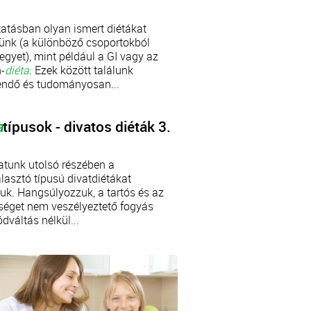
tatásban olyan ismert diétákat
ünk (a különböző csoportokból
egyet), mint például a GI vagy az
-
diéta
. Ezek között találunk
endő és tudományosan...
a
típusok - divatos diéták 3.
atunk utolsó részében a
lasztó típusú divatdiétákat
juk. Hangsúlyozzuk, a tartós és az
séget nem veszélyeztető fogyás
dváltás nélkül...