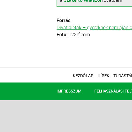
a
Szakértő válaszol
rovatban!
Forrás:
Divat diéták – gyereknek nem ajánlo
Fotó:
123rf.com
KEZDŐLAP
HÍREK
TUDÁSTÁ
IMPRESSZUM
FELHASZNÁLÁSI FEL