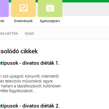
vek
Eredmények
Egészségterv
OS HÁTTÉR
SÚGÓ
solódó cikkek
a
típusok - divatos diéták 1.
 szó újságról, könyvről, internetről,
 és televíziós műsorokról, egyre
 hallani a táplálkozásról, különösen
nféle fogyókúrákról,...
a
típusok - divatos diéták 2.